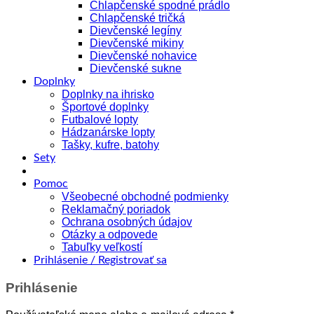
Chlapčenské spodné prádlo
Chlapčenské tričká
Dievčenské legíny
Dievčenské mikiny
Dievčenské nohavice
Dievčenské sukne
Doplnky
Doplnky na ihrisko
Športové doplnky
Futbalové lopty
Hádzanárske lopty
Tašky, kufre, batohy
Sety
Pomoc
Všeobecné obchodné podmienky
Reklamačný poriadok
Ochrana osobných údajov
Otázky a odpovede
Tabuľky veľkostí
Prihlásenie / Registrovať sa
Prihlásenie