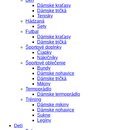
Beh
Dámske kraťasy
Dámske tričká
Tenisky
Hádzaná
Sety
Futbal
Dámske kraťasy
Dámske tričká
Športové doplnky
Čiapky
Nákrčníky
Športové oblečenie
Bundy
Dámske nohavice
Dámske tričká
Mikiny
Termoprádlo
Dámske termoprádlo
Tréning
Dámske mikiny
Dámske nohavice
Sukne
Legíny
Deti