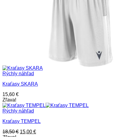
Rýchly náhľad
Kraťasy SKARA
15,60
€
Zľava!
Rýchly náhľad
Kraťasy TEMPEL
Pôvodná
Aktuálna
18,50
€
15,00
€
cena
cena