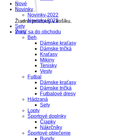
Nové
Novinky
Novinky-2022
Novinky-2023
Žiadne produkty v košíku.
Sety
Vrátiť sa do obchodu
Ženy
Beh
Dámske kraťasy
Dámske tričká
Kraťasy
Mikiny
Tenisky
Vesty
Futbal
Dámske kraťasy
Dámske tričká
Futbalové dresy
Hádzaná
Sety
Lopty
Športové doplnky
Čiapky
Nákrčníky
Športové oblečenie
Bundy