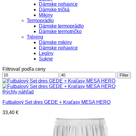
Dámske nohavice
Dámske tričká
Mikiny
Termoprádlo
Dámske termoprádlo
Dámske termotričko
Tréning
Dámske mikiny
Dámske nohavice
Legíny
Sukne
Filtrovať podľa ceny
Minimálna
Maximálna
Filter
cena
cena
Rýchly náhľad
Futbalový Set dres GEDE + Kraťasy MESA HERO
33,40
€