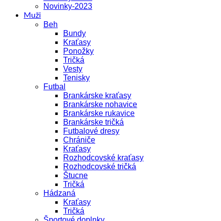
Novinky-2023
Muži
Beh
Bundy
Kraťasy
Ponožky
Tričká
Vesty
Tenisky
Futbal
Brankárske kraťasy
Brankárske nohavice
Brankárske rukavice
Brankárske tričká
Futbalové dresy
Chrániče
Kraťasy
Rozhodcovské kraťasy
Rozhodcovské tričká
Štucne
Tričká
Hádzaná
Kraťasy
Tričká
Športové doplnky