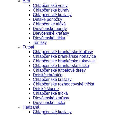
Beh
Chlapčenské vesty
Chlapčenské bundy
Chlapčenské kraťasy
Detské ponožky
Chlapčenké tričká
Dievčenské bundy
Dievčenské kraťasy
Dievčenské tričká
Tenisky
Futbal
Chlapčenské brankárske kraťasy
Chlapčenské brankárske nohavice
Chlapčenské brankárske rukavice
Chlapčenské brankárske tričká
Chlapčenské futbalové dresy
Detské chrániče
Chlapčenské kraťasy
Chlapčenské rozhodcovské tričká
Detské štucne
Chlapčenské tričká
Dievčenské kraťasy
Dievčenské tričká
Hádzaná
Chlapčenské kraťasy