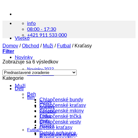
info
08:00 - 17:30
+421 911 533 000
Všetko
Domov
/
Obchod
/
Muži
/
Futbal
/
Kraťasy
Filter
Novinky
Zobrazuje sa 6 výsledkov
Novinky-2022
Novinky-2023
Kategorie
Muži
Deti
Beh
Beh
Chlapčenské bundy
Bundy
Chlapčenské kraťasy
Kraťasy
Chlapčenské mikiny
Ponožky
Tričká
Chlapčenské tričká
Vesty
Chlapčenské vesty
Tenisky
Detské kraťasy
Futbal
Detské nohavice
Brankárske kraťasy