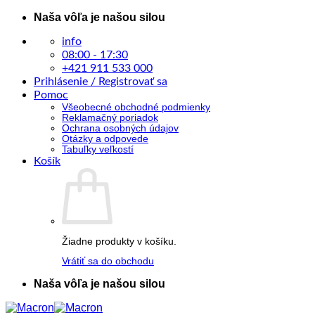
Skip
Naša vôľa je našou silou
to
content
info
08:00 - 17:30
+421 911 533 000
Prihlásenie / Registrovať sa
Pomoc
Všeobecné obchodné podmienky
Reklamačný poriadok
Ochrana osobných údajov
Otázky a odpovede
Tabuľky veľkostí
Košík
Žiadne produkty v košíku.
Vrátiť sa do obchodu
Naša vôľa je našou silou