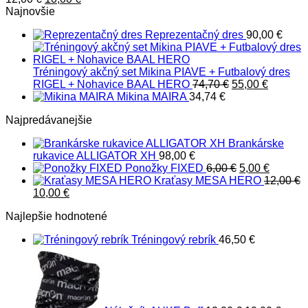
cena
cena
Najnovšie
bola:
je:
Reprezentačný dres
90,00
€
12,00 €.
10,00 €.
Tréningový akčný set Mikina PIAVE + Futbalový dres
Pôvodná
Aktuáln
RIGEL + Nohavice BAAL HERO
74,70
€
55,00
€
cena
cena
Mikina MAIRA
34,74
€
bola:
je:
Najpredávanejšie
74,70 €.
55,00 €.
Brankárske
rukavice ALLIGATOR XH
98,00
€
Pôvodná
Aktuáln
Ponožky FIXED
6,00
€
5,00
€
cena
cena
Kraťasy MESA HERO
12,00
€
Pôvodná
Aktuálna
bola:
je:
10,00
€
cena
cena
6,00 €.
5,00 €.
Najlepšie hodnotené
bola:
je:
12,00 €.
10,00 €.
Tréningový rebrík
46,50
€
Pôvodná
Aktuá
cena
cena
bola:
je:
12,00 €.
10,00