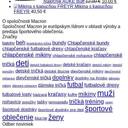
Nákrčník AUKE Buff
12,00
€
10,00
€
Mikina s kapucňou
FREYR
40,50
€
O spoločnosti Macron
Spoločnosť Macron je európskym lídrom v oblasti výroby a
predaja športového oblečenia.
Značky
beh
bundy
Chlapčenské bundy
batohy
brankárske tričká
chlapčenské futbalové dresy
chlapčenské kraťasy
chlapčenské mikiny
chlapčenské
chlapčenské nohavice
deti
tričká
detské kraťasy
detské futbalové dresy
detské mikiny
detské
detské tričká
detské štucne
dievčenské mikiny
ponožky
dievčenské
doplnky
dievčenské tričká
doplnky na ihrisko
nohavice
dámske
futbal
futbalové dresy
dámske tričká
mikiny
dámske nohavice
muži
mikiny
kraťasy
futbalové lopty
kufre
hádzaná
tričká
tréning
nohavice
tašky
ponožky
termoprádlo
vesty
športové
športové doplnky
športové doplnky pre deti
ženy
oblečenie
štucne
Odber noviniek