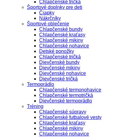
Chlapčenské tričká
Športové doplnky pre deti
Čiapky
Nákrčníky
Športové oblečenie
Chlapčenské bundy
Chlapčenské kraťasy
Chlapčenské mikiny
Chlapčenské nohavice
Detské ponožky
Chlapčenské tričká
Dievčenské bundy
Dievčenské mikiny
Dievčenské nohavice
Dievčenské tričká
Termoprádlo
Chlapčenské termonohavice
Chlapčenské termotričká
Dievčenské termoprádlo
Tréning
Chlapčenské súpravy
Chlapčenské futbalové vesty
Chlapčenské kraťasy
Chlapčenské mikiny
Chlapčenské nohavice