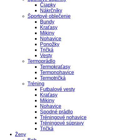
Čiapky
Nákrčníky
Športové oblečenie
Bundy
Kraťasy
Mikiny
Nohavice
Ponožky
Tričká
Vesty
Termoprádlo
Termokraťasy
Termonohavice
Termotričká
Tréning
Futbalové vesty
Kraťasy
Mikiny
Nohavice
Spodné prádlo
Tréningové nohavice
Tréningové súpravy
Tričká
Ženy