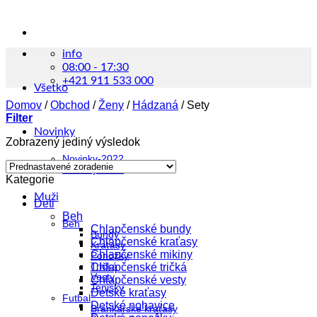
info
08:00 - 17:30
+421 911 533 000
Všetko
Domov
/
Obchod
/
Ženy
/
Hádzaná
/
Sety
Filter
Novinky
Zobrazený jediný výsledok
Novinky-2022
Novinky-2023
Kategorie
Muži
Deti
Beh
Beh
Chlapčenské bundy
Bundy
Chlapčenské kraťasy
Kraťasy
Chlapčenské mikiny
Ponožky
Tričká
Chlapčenské tričká
Vesty
Chlapčenské vesty
Tenisky
Detské kraťasy
Futbal
Detské nohavice
Brankárske kraťasy