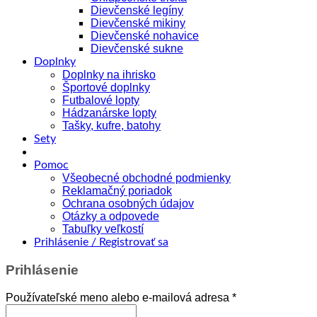
Dievčenské legíny
Dievčenské mikiny
Dievčenské nohavice
Dievčenské sukne
Doplnky
Doplnky na ihrisko
Športové doplnky
Futbalové lopty
Hádzanárske lopty
Tašky, kufre, batohy
Sety
Pomoc
Všeobecné obchodné podmienky
Reklamačný poriadok
Ochrana osobných údajov
Otázky a odpovede
Tabuľky veľkostí
Prihlásenie / Registrovať sa
Prihlásenie
Povinné
Používateľské meno alebo e-mailová adresa
*