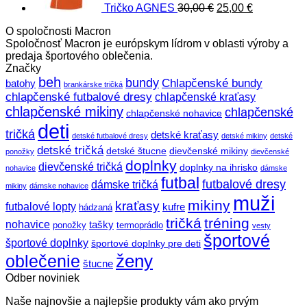
Tričko AGNES
30,00
€
25,00
€
O spoločnosti Macron
Spoločnosť Macron je európskym lídrom v oblasti výroby a
predaja športového oblečenia.
Značky
beh
bundy
Chlapčenské bundy
batohy
brankárske tričká
chlapčenské futbalové dresy
chlapčenské kraťasy
chlapčenské mikiny
chlapčenské
chlapčenské nohavice
deti
tričká
detské kraťasy
detské futbalové dresy
detské mikiny
detské
detské tričká
detské štucne
dievčenské mikiny
ponožky
dievčenské
doplnky
dievčenské tričká
doplnky na ihrisko
nohavice
dámske
futbal
futbalové dresy
dámske tričká
mikiny
dámske nohavice
muži
mikiny
kraťasy
futbalové lopty
kufre
hádzaná
tričká
tréning
nohavice
tašky
ponožky
termoprádlo
vesty
športové
športové doplnky
športové doplnky pre deti
ženy
oblečenie
štucne
Odber noviniek
Naše najnovšie a najlepšie produkty vám ako prvým