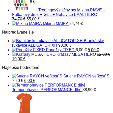
Tréningový akčný set Mikina PIAVE +
Futbalový dres RIGEL + Nohavice BAAL HERO
Pôvodná
Aktuálna
74,70
€
55,00
€
cena
cena
Mikina MAIRA
34,74
€
bola:
je:
Najpredávanejšie
74,70 €.
55,00 €.
Brankárske
rukavice ALLIGATOR XH
98,00
€
Pôvodná
Aktuáln
Ponožky FIXED
6,00
€
5,00
€
cena
cena
Kraťasy MESA HERO
12,00
€
Pôvodná
Aktuálna
bola:
je:
10,00
€
cena
cena
6,00 €.
5,00 €.
Najlepšie hodnotené
bola:
je:
12,00 €.
10,00 €.
Štucne RAYON veľkosť S
Pôvodná
Aktuálna
7,20
€
6,00
€
cena
cena
bola:
je:
Termonohavice PERFORMANCE dlhé
38,90
€
7,20 €.
6,00 €.
Pôvodná
Aktuálna
cena
cena
bola:
je:
30,00 €.
25,00 €.