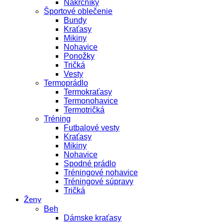
Nákrčníky
Športové oblečenie
Bundy
Kraťasy
Mikiny
Nohavice
Ponožky
Tričká
Vesty
Termoprádlo
Termokraťasy
Termonohavice
Termotričká
Tréning
Futbalové vesty
Kraťasy
Mikiny
Nohavice
Spodné prádlo
Tréningové nohavice
Tréningové súpravy
Tričká
Ženy
Beh
Dámske kraťasy