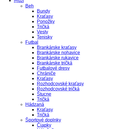
Muži
Beh
Bundy
Kraťasy
Ponožky
Tričká
Vesty
Tenisky
Futbal
Brankárske kraťasy
Brankárske nohavice
Brankárske rukavice
Brankárske tričká
Futbalové dresy
Chrániče
Kraťasy
Rozhodcovské kraťasy
Rozhodcovské tričká
Štucne
Tričká
Hádzaná
Kraťasy
Tričká
Športové doplnky
Čiapky