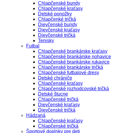
Chlapčenské bundy
Chlapčenské kraťasy
Detské ponožky
Chlapčenké tričká
Dievčenské bundy
Dievčenské kraťasy
Dievčenské tričká
Tenisky
Futbal
Chlapčenské brankárske kraťasy
Chlapčenské brankárske nohavice
Chlapčenské brankárske rukavice
Chlapčenské brankárske tričká
Chlapčenské futbalové dresy
Detské chrániče
Chlapčenské kraťasy
Chlapčenské rozhodcovské tričká
Detské štucne
Chlapčenské tričká
Dievčenské kraťasy
Dievčenské tričká
Hádzaná
Chlapčenské kraťasy
Chlapčenské tričká
Športové doplnky pre deti