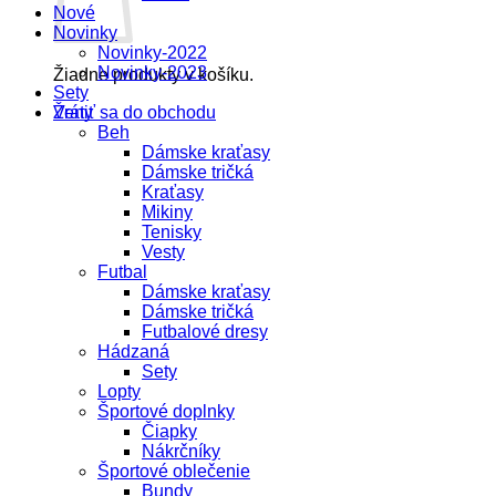
Nové
Novinky
Novinky-2022
Novinky-2023
Žiadne produkty v košíku.
Sety
Vrátiť sa do obchodu
Ženy
Beh
Dámske kraťasy
Dámske tričká
Kraťasy
Mikiny
Tenisky
Vesty
Futbal
Dámske kraťasy
Dámske tričká
Futbalové dresy
Hádzaná
Sety
Lopty
Športové doplnky
Čiapky
Nákrčníky
Športové oblečenie
Bundy