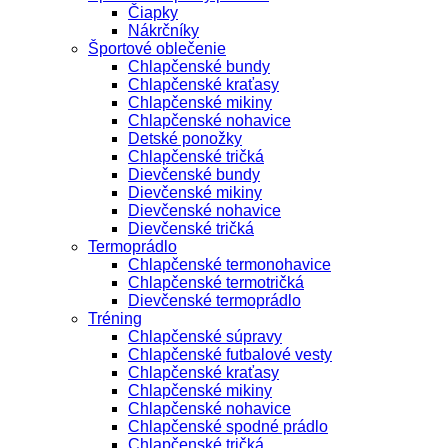
Čiapky
Nákrčníky
Športové oblečenie
Chlapčenské bundy
Chlapčenské kraťasy
Chlapčenské mikiny
Chlapčenské nohavice
Detské ponožky
Chlapčenské tričká
Dievčenské bundy
Dievčenské mikiny
Dievčenské nohavice
Dievčenské tričká
Termoprádlo
Chlapčenské termonohavice
Chlapčenské termotričká
Dievčenské termoprádlo
Tréning
Chlapčenské súpravy
Chlapčenské futbalové vesty
Chlapčenské kraťasy
Chlapčenské mikiny
Chlapčenské nohavice
Chlapčenské spodné prádlo
Chlapčenské tričká