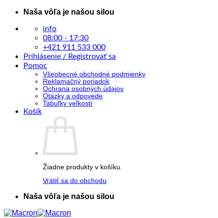
Skip
Naša vôľa je našou silou
to
content
info
08:00 - 17:30
+421 911 533 000
Prihlásenie / Registrovať sa
Pomoc
Všeobecné obchodné podmienky
Reklamačný poriadok
Ochrana osobných údajov
Otázky a odpovede
Tabuľky veľkostí
Košík
Žiadne produkty v košíku.
Vrátiť sa do obchodu
Naša vôľa je našou silou