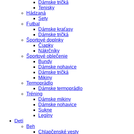
Dámske tričká
Tenisky
Hádzaná
Sety
Futbal
Dámske kraťasy
Dámske tričká
Športové doplnky
Čiapky
Nákrčníky
Športové oblečenie
Bundy
Dámske nohavice
Dámske tričká
Mikiny
Termoprádlo
Dámske termoprádlo
Tréning
Dámske mikiny
Dámske nohavice
Sukne
Legíny
Deti
Beh
Chlapčenské vesty