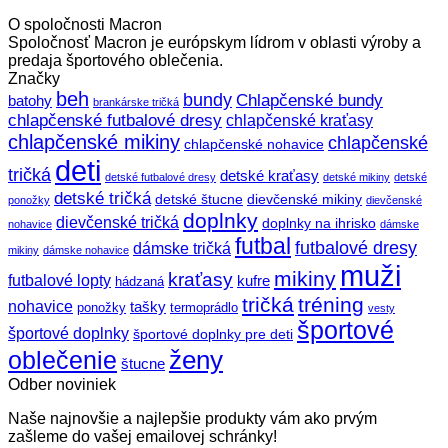
cena
cena
O spoločnosti Macron
bola:
je:
Spoločnosť Macron je európskym lídrom v oblasti výroby a
30,00 €.
25,00 €.
predaja športového oblečenia.
Značky
beh
bundy
Chlapčenské bundy
batohy
brankárske tričká
chlapčenské futbalové dresy
chlapčenské kraťasy
chlapčenské mikiny
chlapčenské
chlapčenské nohavice
deti
tričká
detské kraťasy
detské futbalové dresy
detské mikiny
detské
detské tričká
detské štucne
dievčenské mikiny
ponožky
dievčenské
doplnky
dievčenské tričká
doplnky na ihrisko
nohavice
dámske
futbal
futbalové dresy
dámske tričká
mikiny
dámske nohavice
muži
mikiny
kraťasy
futbalové lopty
kufre
hádzaná
tričká
tréning
nohavice
tašky
ponožky
termoprádlo
vesty
športové
športové doplnky
športové doplnky pre deti
ženy
oblečenie
štucne
Odber noviniek
Naše najnovšie a najlepšie produkty vám ako prvým
zašleme do vašej emailovej schránky!