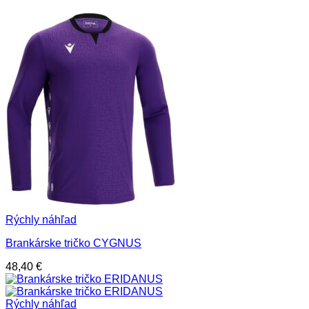
Rýchly náhľad
Brankárske tričko CYGNUS
48,40
€
Rýchly náhľad