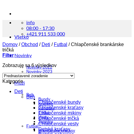
info
08:00 - 17:30
+421 911 533 000
Všetko
Domov
/
Obchod
/
Deti
/
Futbal
/
Chlapčenské brankárske
tričká
Filter
Novinky
Zobrazuje sa 6 výsledkov
Novinky-2022
Novinky-2023
Kategorie
Muži
Deti
Beh
Beh
Bundy
Chlapčenské bundy
Kraťasy
Chlapčenské kraťasy
Ponožky
Tričká
Chlapčenské mikiny
Vesty
Chlapčenské tričká
Tenisky
Chlapčenské vesty
Futbal
Detské kraťasy
Brankárske kraťasy