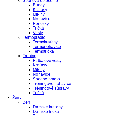
Športové oblečenie
Bundy
Kraťasy
Mikiny
Nohavice
Ponožky
Tričká
Vesty
Termoprádlo
Termokraťasy
Termonohavice
Termotričká
Tréning
Futbalové vesty
Kraťasy
Mikiny
Nohavice
Spodné prádlo
Tréningové nohavice
Tréningové súpravy
Tričká
Ženy
Beh
Dámske kraťasy
Dámske tričká