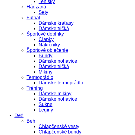
Tenisky
Hádzaná
Sety
Futbal
Dámske kraťasy
Dámske tričká
Športové doplnky
Čiapky
Nákrčníky
Športové oblečenie
Bundy
Dámske nohavice
Dámske tričká
Mikiny
Termoprádlo
Dámske termoprádlo
Tréning
Dámske mikiny
Dámske nohavice
Sukne
Legíny
Deti
Beh
Chlapčenské vesty
Chlapčenské bundy