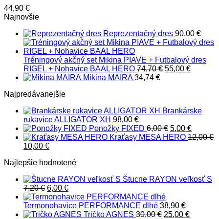
44,90
€
Najnovšie
Reprezentačný dres
90,00
€
Tréningový akčný set Mikina PIAVE + Futbalový dres
Pôvodná
Aktuáln
RIGEL + Nohavice BAAL HERO
74,70
€
55,00
€
cena
cena
Mikina MAIRA
34,74
€
bola:
je:
Najpredávanejšie
74,70 €.
55,00 €.
Brankárske
rukavice ALLIGATOR XH
98,00
€
Pôvodná
Aktuáln
Ponožky FIXED
6,00
€
5,00
€
cena
cena
Kraťasy MESA HERO
12,00
€
Pôvodná
Aktuálna
bola:
je:
10,00
€
cena
cena
6,00 €.
5,00 €.
Najlepšie hodnotené
bola:
je:
12,00 €.
10,00 €.
Štucne RAYON veľkosť S
Pôvodná
Aktuálna
7,20
€
6,00
€
cena
cena
bola:
je:
Termonohavice PERFORMANCE dlhé
38,90
€
7,20 €.
6,00 €.
Pôvodná
Aktuáln
Tričko AGNES
30,00
€
25,00
€