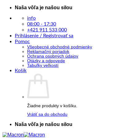
Skip
Naša vôľa je našou silou
to
content
info
08:00 - 17:30
+421 911 533 000
Prihlásenie / Registrovať sa
Pomoc
Všeobecné obchodné podmienky
Reklamačný poriadok
Ochrana osobných údajov
Otázky a odpovede
Tabuľky veľkostí
Košík
Žiadne produkty v košíku.
Vrátiť sa do obchodu
Naša vôľa je našou silou