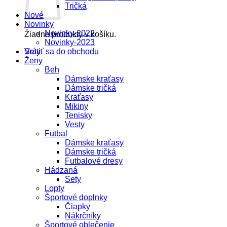
Tričká
Nové
Novinky
Novinky-2022
Žiadne produkty v košíku.
Novinky-2023
Vrátiť sa do obchodu
Sety
Ženy
Beh
Dámske kraťasy
Dámske tričká
Kraťasy
Mikiny
Tenisky
Vesty
Futbal
Dámske kraťasy
Dámske tričká
Futbalové dresy
Hádzaná
Sety
Lopty
Športové doplnky
Čiapky
Nákrčníky
Športové oblečenie