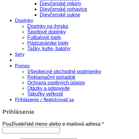
Dievčenské mikiny
Dievčenské nohavice
Dievčenské sukne
Doplnky
Doplnky na ihrisko
Športové doplnky
Futbalové lopty
Hádzanárske lopty
Tašky, kufre, batohy
Sety
Pomoc
Všeobecné obchodné podmienky
Reklamačný poriadok
Ochrana osobných údajov
Otázky a odpovede
Tabuľky veľkostí
Prihlásenie / Registrovať sa
Prihlásenie
Povinné
Používateľské meno alebo e-mailová adresa
*