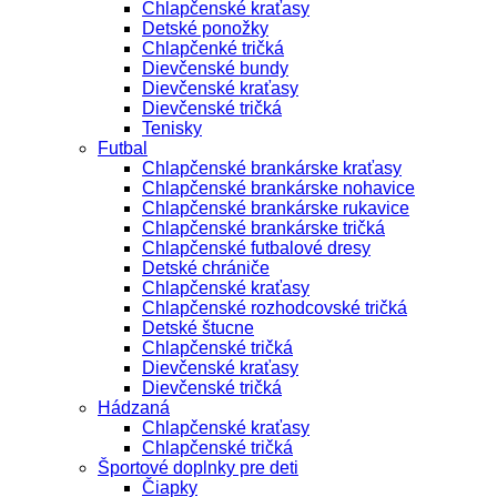
Chlapčenské kraťasy
Detské ponožky
Chlapčenké tričká
Dievčenské bundy
Dievčenské kraťasy
Dievčenské tričká
Tenisky
Futbal
Chlapčenské brankárske kraťasy
Chlapčenské brankárske nohavice
Chlapčenské brankárske rukavice
Chlapčenské brankárske tričká
Chlapčenské futbalové dresy
Detské chrániče
Chlapčenské kraťasy
Chlapčenské rozhodcovské tričká
Detské štucne
Chlapčenské tričká
Dievčenské kraťasy
Dievčenské tričká
Hádzaná
Chlapčenské kraťasy
Chlapčenské tričká
Športové doplnky pre deti
Čiapky