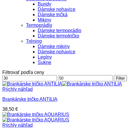
Bundy
Dámske nohavice
Dámske tričká
Mikiny
Termoprádlo
Dámske termoprádlo
Dámske termotričko
Tréning
Dámske mikiny
Dámske nohavice
Legíny
Sukne
Filtrovať podľa ceny
Minimálna
Maximálna
Filter
cena
cena
Rýchly náhľad
Brankárske tričko ANTILIA
38,50
€
Rýchly náhľad