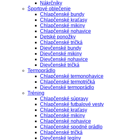
Nákrčníky
Športové oblečenie
Chlapčenské bundy
Chlapčenské kraťasy
Chlapčenské mikiny
Chlapčenské nohavice
Detské ponožky
Chlapčenské tričká
Dievčenské bundy
Dievčenské mikiny
Dievčenské nohavice
Dievčenské tričká
Termoprádlo
Chlapčenské termonohavice
Chlapčenské termotričká
Dievčenské termoprádlo
Tréning
Chlapčenské súpravy
Chlapčenské futbalové vesty
Chlapčenské kraťasy
Chlapčenské mikiny
Chlapčenské nohavice
Chlapčenské spodné prádlo
Chlapčenské tričká
Dievčenské legíny