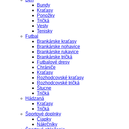
Bundy
Kraťasy
Ponožky
Tričká
Vesty
Tenisky
Futbal
Brankárske kraťasy
Brankárske nohavice
Brankárske rukavice
Brankárske tričká
Futbalové dresy
Chrániče
Kraťasy
Rozhodcovské kraťasy
Rozhodcovské tričká
Štucne
Tričká
Hádzaná
Kraťasy
Tričká
Športové doplnky
Čiapky
Nákrčníky