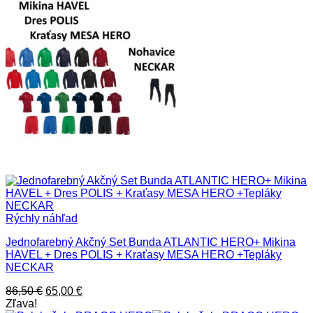
Rýchly náhľad
Jednofarebný Akčný Set Bunda ATLANTIC HERO+ Mikina
HAVEL + Dres POLIS + Kraťasy MESA HERO +Tepláky
NECKAR
Pôvodná
Aktuálna
86,50
€
65,00
€
cena
cena
Zľava!