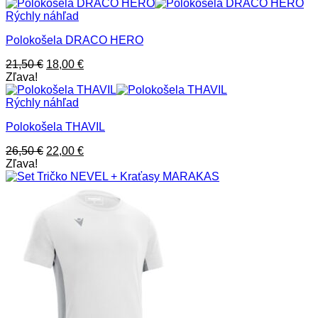
bola:
je:
86,50 €.
65,00 €.
Rýchly náhľad
Polokošela DRACO HERO
Pôvodná
Aktuálna
21,50
€
18,00
€
cena
cena
Zľava!
bola:
je:
21,50 €.
18,00 €.
Rýchly náhľad
Polokošela THAVIL
Pôvodná
Aktuálna
26,50
€
22,00
€
cena
cena
Zľava!
bola:
je:
26,50 €.
22,00 €.