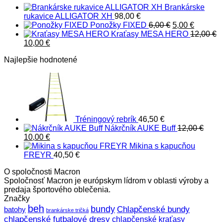
Brankárske
rukavice ALLIGATOR XH
98,00
€
Pôvodná
Aktuáln
Ponožky FIXED
6,00
€
5,00
€
cena
cena
Kraťasy MESA HERO
12,00
€
Pôvodná
Aktuálna
bola:
je:
10,00
€
cena
cena
6,00 €.
5,00 €.
Najlepšie hodnotené
bola:
je:
12,00 €.
10,00 €.
Tréningový rebrík
46,50
€
Nákrčník AUKE Buff
12,00
€
Pôvodná
Aktuálna
10,00
€
cena
cena
Mikina s kapucňou
bola:
je:
FREYR
40,50
€
12,00 €.
10,00 €.
O spoločnosti Macron
Spoločnosť Macron je európskym lídrom v oblasti výroby a
predaja športového oblečenia.
Značky
beh
bundy
Chlapčenské bundy
batohy
brankárske tričká
chlapčenské futbalové dresy
chlapčenské kraťasy