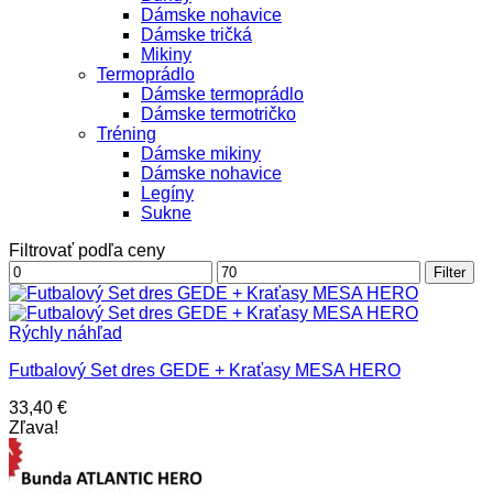
Dámske nohavice
Dámske tričká
Mikiny
Termoprádlo
Dámske termoprádlo
Dámske termotričko
Tréning
Dámske mikiny
Dámske nohavice
Legíny
Sukne
Filtrovať podľa ceny
Minimálna
Maximálna
Filter
cena
cena
Rýchly náhľad
Futbalový Set dres GEDE + Kraťasy MESA HERO
33,40
€
Zľava!