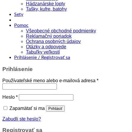
Hádzanárske lopty
Tašky, kufre, batohy
Sety
Pomoc
Všeobecné obchodné podmienky
Reklamačný poriadok
Ochrana osobných údajov
Otázky a odpovede
Tabuľky veľkostí
Prihlásenie / Registrovať sa
Prihlásenie
Povinné
Používateľské meno alebo e-mailová adresa
*
Povinné
Heslo
*
Zapamätať si ma
Prihlásiť
Zabudli ste heslo?
Registrovať sa