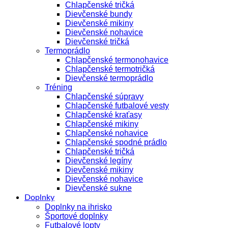
Chlapčenské tričká
Dievčenské bundy
Dievčenské mikiny
Dievčenské nohavice
Dievčenské tričká
Termoprádlo
Chlapčenské termonohavice
Chlapčenské termotričká
Dievčenské termoprádlo
Tréning
Chlapčenské súpravy
Chlapčenské futbalové vesty
Chlapčenské kraťasy
Chlapčenské mikiny
Chlapčenské nohavice
Chlapčenské spodné prádlo
Chlapčenské tričká
Dievčenské legíny
Dievčenské mikiny
Dievčenské nohavice
Dievčenské sukne
Doplnky
Doplnky na ihrisko
Športové doplnky
Futbalové lopty