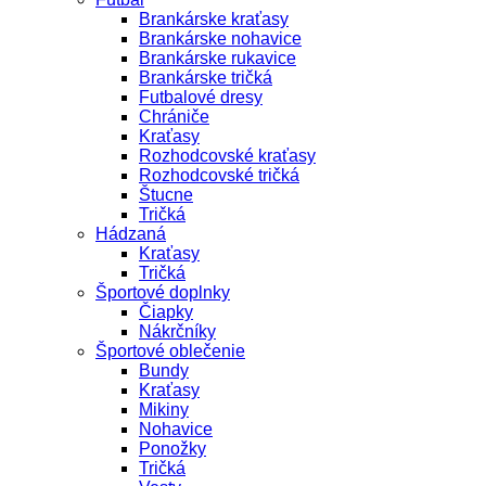
Brankárske kraťasy
Brankárske nohavice
Brankárske rukavice
Brankárske tričká
Futbalové dresy
Chrániče
Kraťasy
Rozhodcovské kraťasy
Rozhodcovské tričká
Štucne
Tričká
Hádzaná
Kraťasy
Tričká
Športové doplnky
Čiapky
Nákrčníky
Športové oblečenie
Bundy
Kraťasy
Mikiny
Nohavice
Ponožky
Tričká