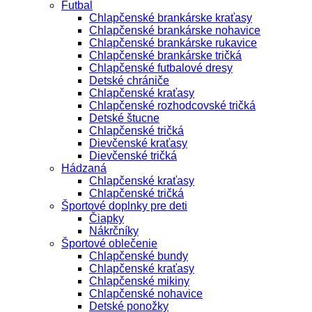
Futbal
Chlapčenské brankárske kraťasy
Chlapčenské brankárske nohavice
Chlapčenské brankárske rukavice
Chlapčenské brankárske tričká
Chlapčenské futbalové dresy
Detské chrániče
Chlapčenské kraťasy
Chlapčenské rozhodcovské tričká
Detské štucne
Chlapčenské tričká
Dievčenské kraťasy
Dievčenské tričká
Hádzaná
Chlapčenské kraťasy
Chlapčenské tričká
Športové doplnky pre deti
Čiapky
Nákrčníky
Športové oblečenie
Chlapčenské bundy
Chlapčenské kraťasy
Chlapčenské mikiny
Chlapčenské nohavice
Detské ponožky