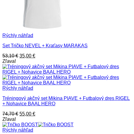
Rýchly náhľad
Set Tričko NEVEL + Kraťasy MARAKAS
Pôvodná
Aktuálna
53,10
€
35,00
€
cena
cena
Zľava!
bola:
je:
53,10 €.
35,00 €.
Rýchly náhľad
Tréningový akčný set Mikina PIAVE + Futbalový dres RIGEL
+ Nohavice BAAL HERO
Pôvodná
Aktuálna
74,70
€
55,00
€
cena
cena
Zľava!
bola:
je:
74,70 €.
55,00 €.
Rýchly náhľad