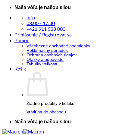
Skip
Naša vôľa je našou silou
to
content
info
08:00 - 17:30
+421 911 533 000
Prihlásenie / Registrovať sa
Pomoc
Všeobecné obchodné podmienky
Reklamačný poriadok
Ochrana osobných údajov
Otázky a odpovede
Tabuľky veľkostí
Košík
Žiadne produkty v košíku.
Vrátiť sa do obchodu
Naša vôľa je našou silou