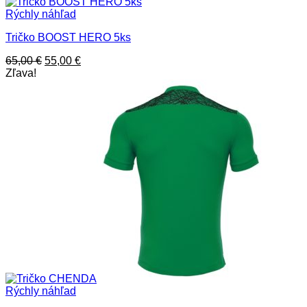
Rýchly náhľad
Tričko BOOST HERO 5ks
Pôvodná
Aktuálna
65,00
€
55,00
€
cena
cena
Zľava!
bola:
je:
65,00 €.
55,00 €.
Rýchly náhľad