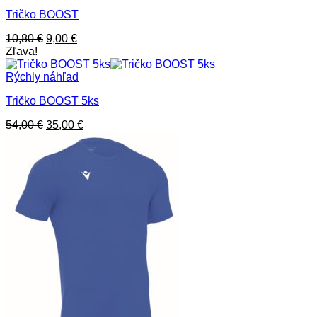
Tričko BOOST
Pôvodná
Aktuálna
10,80
€
9,00
€
cena
cena
Zľava!
bola:
je:
10,80 €.
9,00 €.
Rýchly náhľad
Tričko BOOST 5ks
Pôvodná
Aktuálna
54,00
€
35,00
€
cena
cena
bola:
je:
54,00 €.
35,00 €.