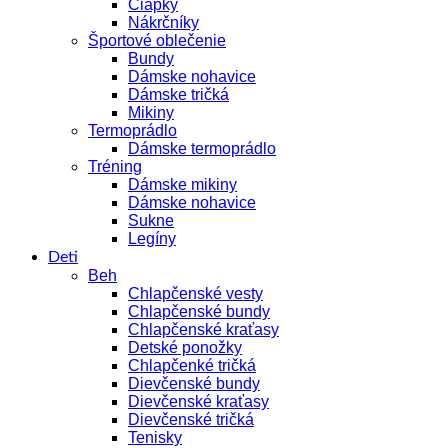
Čiapky
Nákrčníky
Športové oblečenie
Bundy
Dámske nohavice
Dámske tričká
Mikiny
Termoprádlo
Dámske termoprádlo
Tréning
Dámske mikiny
Dámske nohavice
Sukne
Legíny
Deti
Beh
Chlapčenské vesty
Chlapčenské bundy
Chlapčenské kraťasy
Detské ponožky
Chlapčenké tričká
Dievčenské bundy
Dievčenské kraťasy
Dievčenské tričká
Tenisky