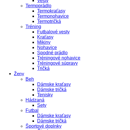
Vesty
Termoprádlo
Termokraťasy
Termonohavice
Termotričká
Tréning
Futbalové vesty
Kraťasy
Mikiny
Nohavice
Spodné prádlo
Tréningové nohavice
Tréningové súpravy
Tričká
Ženy
Beh
Dámske kraťasy
Dámske tričká
Tenisky
Hádzaná
Sety
Futbal
Dámske kraťasy
Dámske tričká
Športové doplnky