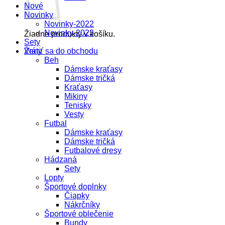
Nové
Novinky
Novinky-2022
Novinky-2023
Žiadne produkty v košíku.
Sety
Vrátiť sa do obchodu
Ženy
Beh
Dámske kraťasy
Dámske tričká
Kraťasy
Mikiny
Tenisky
Vesty
Futbal
Dámske kraťasy
Dámske tričká
Futbalové dresy
Hádzaná
Sety
Lopty
Športové doplnky
Čiapky
Nákrčníky
Športové oblečenie
Bundy