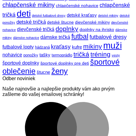
chlapčenské mikiny
chlapčenské
chlapčenské nohavice
deti
tričká
detské kraťasy
detské futbalové dresy
detské mikiny
detské
detské tričká
detské štucne
dievčenské mikiny
ponožky
dievčenské
doplnky
dievčenské tričká
doplnky na ihrisko
nohavice
dámske
futbal
futbalové dresy
dámske tričká
mikiny
dámske nohavice
muži
mikiny
kraťasy
futbalové lopty
kufre
hádzaná
tričká
tréning
nohavice
tašky
ponožky
termoprádlo
vesty
športové
športové doplnky
športové doplnky pre deti
ženy
oblečenie
štucne
Odber noviniek
Naše najnovšie a najlepšie produkty vám ako prvým
zašleme do vašej emailovej schránky!