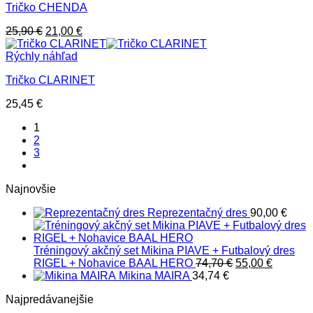
Tričko CHENDA
Pôvodná
Aktuálna
25,90
€
21,00
€
cena
cena
bola:
je:
Rýchly náhľad
25,90 €.
21,00 €.
Tričko CLARINET
25,45
€
1
2
3
Najnovšie
Reprezentačný dres
90,00
€
Tréningový akčný set Mikina PIAVE + Futbalový dres
Pôvodná
Aktuáln
RIGEL + Nohavice BAAL HERO
74,70
€
55,00
€
cena
cena
Mikina MAIRA
34,74
€
bola:
je:
Najpredávanejšie
74,70 €.
55,00 €.