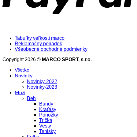
Tabuľky veľkostí marco
Reklamačný poriadok
Všeobecné obchodné podmienky
Copyright 2026 ©
MARCO SPORT, s.r.o.
Všetko
Novinky
Novinky-2022
Novinky-2023
Muži
Beh
Bundy
Kraťasy
Ponožky
Tričká
Vesty
Tenisky
Futbal