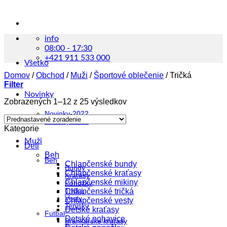
info
08:00 - 17:30
+421 911 533 000
Všetko
Domov
/
Obchod
/
Muži
/
Športové oblečenie
/
Tričká
Filter
Novinky
Zobrazených 1–12 z 25 výsledkov
Novinky-2022
Novinky-2023
Kategorie
Muži
Deti
Beh
Beh
Chlapčenské bundy
Bundy
Chlapčenské kraťasy
Kraťasy
Chlapčenské mikiny
Ponožky
Tričká
Chlapčenské tričká
Vesty
Chlapčenské vesty
Tenisky
Detské kraťasy
Futbal
Detské nohavice
Brankárske kraťasy