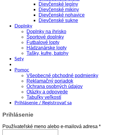
Dievčenské legíny
Dievčenské mikiny
Dievčenské nohavice
Dievčenské sukne
Doplnky
Doplnky na ihrisko
Športové doplnky
Futbalové lopty
Hádzanárske lopty
Tašky, kufre, batohy
Sety
Pomoc
Všeobecné obchodné podmienky
Reklamačný poriadok
Ochrana osobných údajov
Otázky a odpovede
Tabuľky veľkostí
Prihlásenie / Registrovať sa
Prihlásenie
Povinné
Používateľské meno alebo e-mailová adresa
*