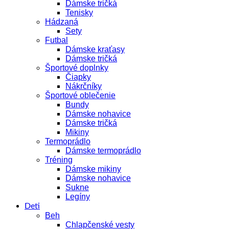
Dámske tričká
Tenisky
Hádzaná
Sety
Futbal
Dámske kraťasy
Dámske tričká
Športové doplnky
Čiapky
Nákrčníky
Športové oblečenie
Bundy
Dámske nohavice
Dámske tričká
Mikiny
Termoprádlo
Dámske termoprádlo
Tréning
Dámske mikiny
Dámske nohavice
Sukne
Legíny
Deti
Beh
Chlapčenské vesty