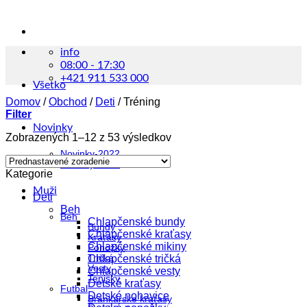
info
08:00 - 17:30
+421 911 533 000
Všetko
Domov
/
Obchod
/
Deti
/
Tréning
Filter
Novinky
Zobrazených 1–12 z 53 výsledkov
Novinky-2022
Novinky-2023
Kategorie
Muži
Deti
Beh
Beh
Chlapčenské bundy
Bundy
Chlapčenské kraťasy
Kraťasy
Chlapčenské mikiny
Ponožky
Tričká
Chlapčenské tričká
Vesty
Chlapčenské vesty
Tenisky
Detské kraťasy
Futbal
Detské nohavice
Brankárske kraťasy