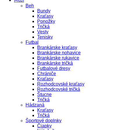
Muži
Beh
Bundy
Kraťasy
Ponožky
Tričká
Vesty
Tenisky
Futbal
Brankárske kraťasy
Brankárske nohavice
Brankárske rukavice
Brankárske tričká
Futbalové dresy
Chrániče
Kraťasy
Rozhodcovské kraťasy
Rozhodcovské tričká
Štucne
Tričká
Hádzaná
Kraťasy
Tričká
Športové doplnky
Čiapky