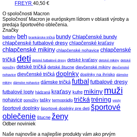
bola:
je:
FREYR
40,50
€
12,00 €.
10,00 €.
O spoločnosti Macron
Spoločnosť Macron je európskym lídrom v oblasti výroby a
predaja športového oblečenia.
Značky
beh
bundy
Chlapčenské bundy
batohy
brankárske tričká
chlapčenské futbalové dresy
chlapčenské kraťasy
chlapčenské mikiny
chlapčenské
chlapčenské nohavice
deti
tričká
detské kraťasy
detské futbalové dresy
detské mikiny
detské
detské tričká
detské štucne
dievčenské mikiny
ponožky
dievčenské
doplnky
dievčenské tričká
doplnky na ihrisko
nohavice
dámske
futbal
futbalové dresy
dámske tričká
mikiny
dámske nohavice
muži
mikiny
kraťasy
futbalové lopty
kufre
hádzaná
tričká
tréning
nohavice
tašky
ponožky
termoprádlo
vesty
športové
športové doplnky
športové doplnky pre deti
ženy
oblečenie
štucne
Odber noviniek
Naše najnovšie a najlepšie produkty vám ako prvým