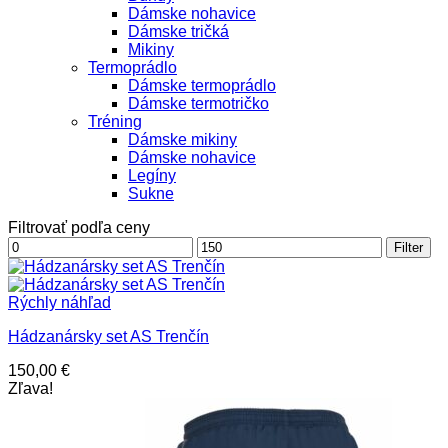
Dámske nohavice
Dámske tričká
Mikiny
Termoprádlo
Dámske termoprádlo
Dámske termotričko
Tréning
Dámske mikiny
Dámske nohavice
Legíny
Sukne
Filtrovať podľa ceny
Minimálna
Maximálna
Filter
cena
cena
Rýchly náhľad
Hádzanársky set AS Trenčín
150,00
€
Zľava!