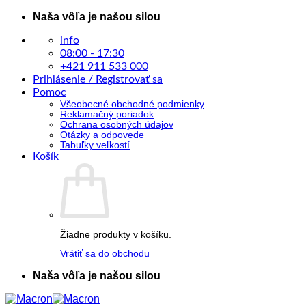
Skip
Naša vôľa je našou silou
to
content
info
08:00 - 17:30
+421 911 533 000
Prihlásenie / Registrovať sa
Pomoc
Všeobecné obchodné podmienky
Reklamačný poriadok
Ochrana osobných údajov
Otázky a odpovede
Tabuľky veľkostí
Košík
Žiadne produkty v košíku.
Vrátiť sa do obchodu
Naša vôľa je našou silou