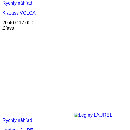
27,50 €.
19,50 €.
Rýchly náhľad
Kraťasy VOLGA
Pôvodná
Aktuálna
20,40
€
17,00
€
cena
cena
Zľava!
bola:
je:
20,40 €.
17,00 €.
Rýchly náhľad