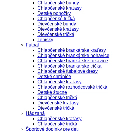
Chlapčenské bundy
Chlapčenské kraťasy
Detské ponožky
Chlapčenké tričká
Dievčenské bundy
Dievčenské kraťasy
Dievčenské tričká
Tenisky
Futbal
Chlapčenské brankárske kraťasy
Chlapčenské brankárske nohavice
Chlapčenské brankárske rukavice
Chlapčenské brankárske tričká
Chlapčenské futbalové dresy
Detské chrániče
Chlapčenské kraťasy
Chlapčenské rozhodcovské tričká
Detské štucne
Chlapčenské tričká
Dievčenské kraťasy
Dievčenské tričká
Hádzaná
Chlapčenské kraťasy
Chlapčenské tričká
Športové doplnky pre deti