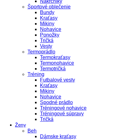
Nákrčníky
Športové oblečenie
Bundy
Kraťasy
Mikiny
Nohavice
Ponožky
Tričká
Vesty
Termoprádlo
Termokraťasy
Termonohavice
Termotričká
Tréning
Futbalové vesty
Kraťasy
Mikiny
Nohavice
Spodné prádlo
Tréningové nohavice
Tréningové súpravy
Tričká
Ženy
Beh
Dámske kraťasy