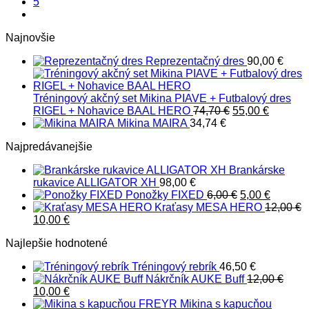
5
Najnovšie
Reprezentačný dres
90,00
€
Tréningový akčný set Mikina PIAVE + Futbalový dres
Pôvodná
Aktuáln
RIGEL + Nohavice BAAL HERO
74,70
€
55,00
€
cena
cena
Mikina MAIRA
34,74
€
bola:
je:
Najpredávanejšie
74,70 €.
55,00 €.
Brankárske
rukavice ALLIGATOR XH
98,00
€
Pôvodná
Aktuáln
Ponožky FIXED
6,00
€
5,00
€
cena
cena
Kraťasy MESA HERO
12,00
€
Pôvodná
Aktuálna
bola:
je:
10,00
€
cena
cena
6,00 €.
5,00 €.
Najlepšie hodnotené
bola:
je:
12,00 €.
10,00 €.
Tréningový rebrík
46,50
€
Nákrčník AUKE Buff
12,00
€
Pôvodná
Aktuálna
10,00
€
cena
cena
Mikina s kapucňou