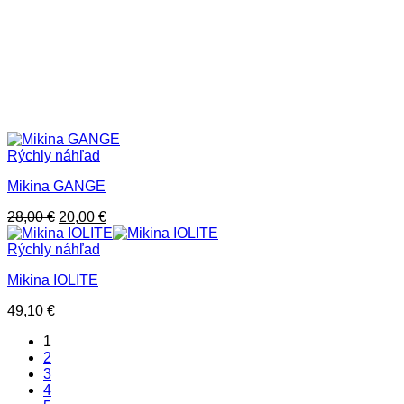
Rýchly náhľad
Mikina GANGE
Pôvodná
Aktuálna
28,00
€
20,00
€
cena
cena
bola:
je:
Rýchly náhľad
28,00 €.
20,00 €.
Mikina IOLITE
49,10
€
1
2
3
4