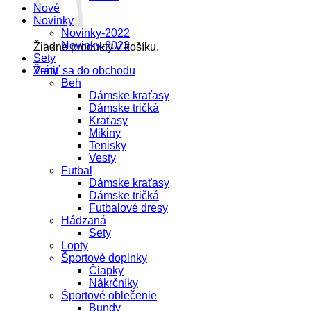
Nové
Novinky
Novinky-2022
Novinky-2023
Žiadne produkty v košíku.
Sety
Vrátiť sa do obchodu
Ženy
Beh
Dámske kraťasy
Dámske tričká
Kraťasy
Mikiny
Tenisky
Vesty
Futbal
Dámske kraťasy
Dámske tričká
Futbalové dresy
Hádzaná
Sety
Lopty
Športové doplnky
Čiapky
Nákrčníky
Športové oblečenie
Bundy