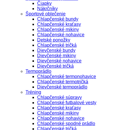
Čiapky
Nákrčníky
Športové oblečenie
Chlapčenské bundy
Chlapčenské kraťasy
Chlapčenské mikiny
Chlapčenské nohavice
Detské ponožky
Chlapčenské tričká
Dievčenské bundy
Dievčenské mikiny
Dievčenské nohavice
Dievčenské tričká
Termoprádlo
Chlapčenské termonohavice
Chlapčenské termotričká
Dievčenské termoprádlo
Tréning
Chlapčenské súpravy
Chlapčenské futbalové vesty
Chlapčenské kraťasy
Chlapčenské mikiny
Chlapčenské nohavice
Chlapčenské spodné prádlo
Chlapčenské tričká