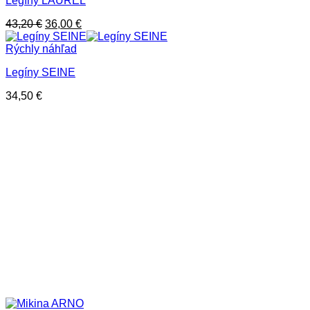
Legíny LAUREL
Pôvodná
Aktuálna
43,20
€
36,00
€
cena
cena
bola:
je:
Rýchly náhľad
43,20 €.
36,00 €.
Legíny SEINE
34,50
€