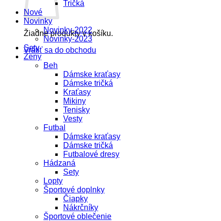
Tričká
Nové
Novinky
Novinky-2022
Žiadne produkty v košíku.
Novinky-2023
Sety
Vrátiť sa do obchodu
Ženy
Beh
Dámske kraťasy
Dámske tričká
Kraťasy
Mikiny
Tenisky
Vesty
Futbal
Dámske kraťasy
Dámske tričká
Futbalové dresy
Hádzaná
Sety
Lopty
Športové doplnky
Čiapky
Nákrčníky
Športové oblečenie