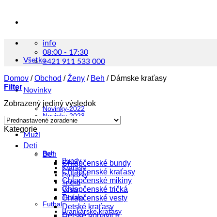
info
08:00 - 17:30
Všetko
+421 911 533 000
Domov
/
Obchod
/
Ženy
/
Beh
/
Dámske kraťasy
Filter
Novinky
Zobrazený jediný výsledok
Novinky-2022
Novinky-2023
Kategorie
Muži
Deti
Beh
Beh
Bundy
Chlapčenské bundy
Kraťasy
Chlapčenské kraťasy
Ponožky
Chlapčenské mikiny
Tričká
Chlapčenské tričká
Vesty
Tenisky
Chlapčenské vesty
Futbal
Detské kraťasy
Brankárske kraťasy
Detské nohavice