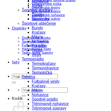
Chlapčenské spodné prádlo
Nohavice
Chlapčenské tričká
Tričká
Dievčenské legíny
Športové doplnky
Dievčenské mikiny
Čiapky
Dievčenské nohavice
Dievčenské sukne
Nákrčníky
Športové oblečenie
Bundy
Doplnky
Kraťasy
Mikiny
Doplnky na ihrisko
Nohavice
Športové doplnky
Futbalové lopty
Ponožky
Hádzanárske lopty
Tričká
Tašky, kufre, batohy
Vesty
Termoprádlo
Sety
Termokraťasy
Termonohavice
Termotričká
Hľadať:
Tréning
Futbalové vesty
Kraťasy
Hľadať:
Mikiny
Nohavice
Košík
Spodné prádlo
Tréningové nohavice
Tréningové súpravy