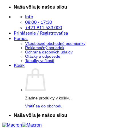
Skip
Naša vôľa je našou silou
to
content
info
08:00 - 17:30
+421 911 533 000
Prihlásenie / Registrovať sa
Pomoc
Všeobecné obchodné podmienky
Reklamačný poriadok
Ochrana osobných údajov
Otázky a odpovede
Tabuľky veľkostí
Košík
Žiadne produkty v košíku.
Vrátiť sa do obchodu
Naša vôľa je našou silou