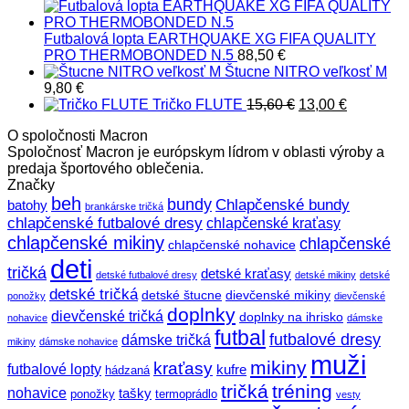
Futbalová lopta EARTHQUAKE XG FIFA QUALITY
PRO THERMOBONDED N.5
88,50
€
Štucne NITRO veľkosť M
9,80
€
Pôvodná
Aktuálna
Tričko FLUTE
15,60
€
13,00
€
cena
cena
O spoločnosti Macron
bola:
je:
Spoločnosť Macron je európskym lídrom v oblasti výroby a
15,60 €.
13,00 €.
predaja športového oblečenia.
Značky
beh
bundy
Chlapčenské bundy
batohy
brankárske tričká
chlapčenské futbalové dresy
chlapčenské kraťasy
chlapčenské mikiny
chlapčenské
chlapčenské nohavice
deti
tričká
detské kraťasy
detské futbalové dresy
detské mikiny
detské
detské tričká
detské štucne
dievčenské mikiny
ponožky
dievčenské
doplnky
dievčenské tričká
doplnky na ihrisko
nohavice
dámske
futbal
futbalové dresy
dámske tričká
mikiny
dámske nohavice
muži
mikiny
kraťasy
futbalové lopty
kufre
hádzaná
tričká
tréning
nohavice
tašky
ponožky
termoprádlo
vesty