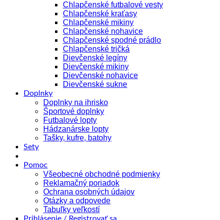
Chlapčenské futbalové vesty
Chlapčenské kraťasy
Chlapčenské mikiny
Chlapčenské nohavice
Chlapčenské spodné prádlo
Chlapčenské tričká
Dievčenské legíny
Dievčenské mikiny
Dievčenské nohavice
Dievčenské sukne
Doplnky
Doplnky na ihrisko
Športové doplnky
Futbalové lopty
Hádzanárske lopty
Tašky, kufre, batohy
Sety
Pomoc
Všeobecné obchodné podmienky
Reklamačný poriadok
Ochrana osobných údajov
Otázky a odpovede
Tabuľky veľkostí
Prihlásenie / Registrovať sa