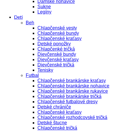
Dámske nohavice
Sukne
Legíny
Deti
Beh
Chlapčenské vesty
Chlapčenské bundy
Chlapčenské kraťasy
Detské ponožky
Chlapčenké tričká
Dievčenské bundy
Dievčenské kraťasy
Dievčenské tričká
Tenisky
Futbal
Chlapčenské brankárske kraťasy
Chlapčenské brankárske nohavice
Chlapčenské brankárske rukavice
Chlapčenské brankárske tričká
Chlapčenské futbalové dresy
Detské chrániče
Chlapčenské kraťasy
Chlapčenské rozhodcovské tričká
Detské štucne
Chlapčenské tričká