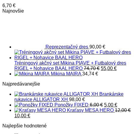
6,70
€
Najnovšie
Reprezentačný dres
90,00
€
Tréningový akčný set Mikina PIAVE + Futbalový dres
Pôvodná
Aktuáln
RIGEL + Nohavice BAAL HERO
74,70
€
55,00
€
cena
cena
Mikina MAIRA
34,74
€
bola:
je:
Najpredávanejšie
74,70 €.
55,00 €.
Brankárske
rukavice ALLIGATOR XH
98,00
€
Pôvodná
Aktuáln
Ponožky FIXED
6,00
€
5,00
€
cena
cena
Kraťasy MESA HERO
12,00
€
Pôvodná
Aktuálna
bola:
je:
10,00
€
cena
cena
6,00 €.
5,00 €.
Najlepšie hodnotené
bola:
je:
12,00 €.
10,00 €.