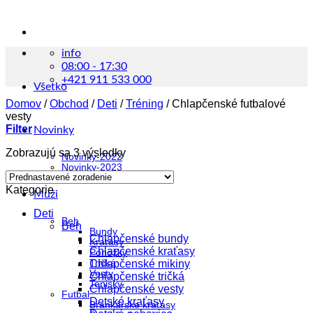
info
08:00 - 17:30
+421 911 533 000
Všetko
Domov
/
Obchod
/
Deti
/
Tréning
/
Chlapčenské futbalové
vesty
Filter
Novinky
Zobrazujú sa 3 výsledky
Novinky-2022
Novinky-2023
Kategorie
Muži
Deti
Beh
Beh
Bundy
Chlapčenské bundy
Kraťasy
Chlapčenské kraťasy
Ponožky
Tričká
Chlapčenské mikiny
Vesty
Chlapčenské tričká
Tenisky
Chlapčenské vesty
Futbal
Detské kraťasy
Brankárske kraťasy