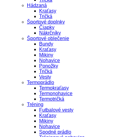
Hádzaná
Kraťasy
Tričká
Športové doplnky
Čiapky
Nákrčníky
Športové oblečenie
Bundy
Kraťasy
Mikiny
Nohavice
Ponožky
Tričká
Vesty
Termoprádlo
Termokraťasy
Termonohavice
Termotričká
Tréning
Futbalové vesty
Kraťasy
Mikiny
Nohavice
Spodné prádlo