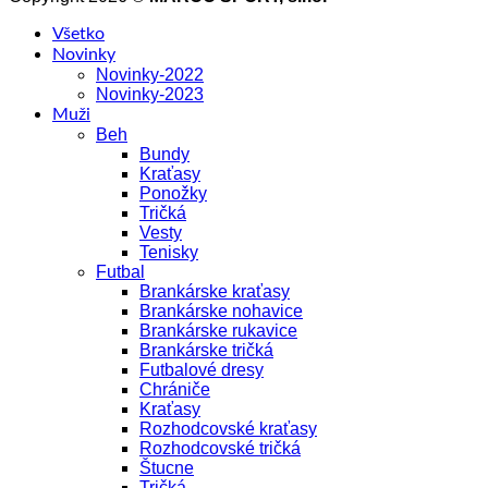
Všetko
Novinky
Novinky-2022
Novinky-2023
Muži
Beh
Bundy
Kraťasy
Ponožky
Tričká
Vesty
Tenisky
Futbal
Brankárske kraťasy
Brankárske nohavice
Brankárske rukavice
Brankárske tričká
Futbalové dresy
Chrániče
Kraťasy
Rozhodcovské kraťasy
Rozhodcovské tričká
Štucne
Tričká