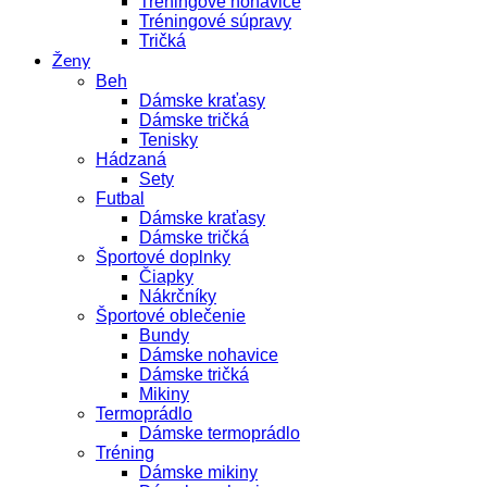
Tréningové nohavice
Tréningové súpravy
Tričká
Ženy
Beh
Dámske kraťasy
Dámske tričká
Tenisky
Hádzaná
Sety
Futbal
Dámske kraťasy
Dámske tričká
Športové doplnky
Čiapky
Nákrčníky
Športové oblečenie
Bundy
Dámske nohavice
Dámske tričká
Mikiny
Termoprádlo
Dámske termoprádlo
Tréning
Dámske mikiny