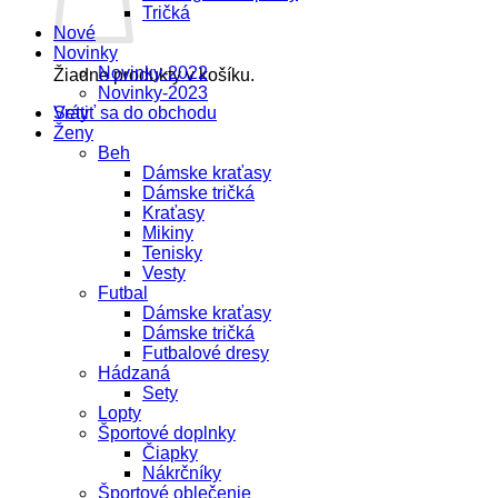
Tričká
Nové
Novinky
Novinky-2022
Žiadne produkty v košíku.
Novinky-2023
Vrátiť sa do obchodu
Sety
Ženy
Beh
Dámske kraťasy
Dámske tričká
Kraťasy
Mikiny
Tenisky
Vesty
Futbal
Dámske kraťasy
Dámske tričká
Futbalové dresy
Hádzaná
Sety
Lopty
Športové doplnky
Čiapky
Nákrčníky
Športové oblečenie