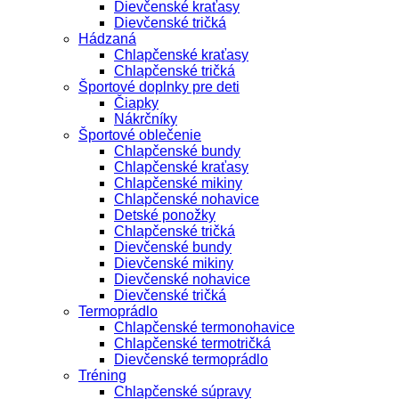
Dievčenské kraťasy
Dievčenské tričká
Hádzaná
Chlapčenské kraťasy
Chlapčenské tričká
Športové doplnky pre deti
Čiapky
Nákrčníky
Športové oblečenie
Chlapčenské bundy
Chlapčenské kraťasy
Chlapčenské mikiny
Chlapčenské nohavice
Detské ponožky
Chlapčenské tričká
Dievčenské bundy
Dievčenské mikiny
Dievčenské nohavice
Dievčenské tričká
Termoprádlo
Chlapčenské termonohavice
Chlapčenské termotričká
Dievčenské termoprádlo
Tréning
Chlapčenské súpravy