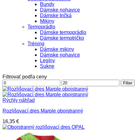
Bundy
Dámske nohavice
Dámske tričká
Mikiny
Termoprádlo
Dámske termoprádlo
Dámske termotričko
Tréning
Dámske mikiny
Dámske nohavice
Legíny
Sukne
Filtrovať podľa ceny
Minimálna
Maximálna
Filter
cena
cena
Rýchly náhľad
Rozlišovací dres Marple obojstranný
16,35
€