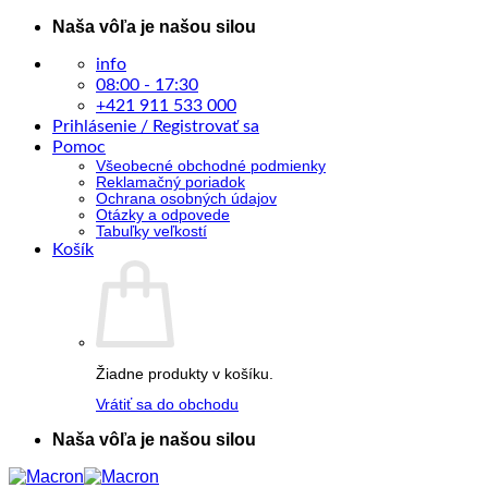
Skip
Naša vôľa je našou silou
to
content
info
08:00 - 17:30
+421 911 533 000
Prihlásenie / Registrovať sa
Pomoc
Všeobecné obchodné podmienky
Reklamačný poriadok
Ochrana osobných údajov
Otázky a odpovede
Tabuľky veľkostí
Košík
Žiadne produkty v košíku.
Vrátiť sa do obchodu
Naša vôľa je našou silou