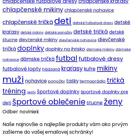
chlapčenské futbalové dresy
chlapčenské kraťasy
chlapčenské mikiny
chlapčenské nohavice
deti
chlapčenské tričká
detské
detské futbalové dresy
detské tričká
kraťasy
detské
detské ponožky
detské mikiny
dievčenské
štucne
dievčenské mikiny
dievčenské nohavice
doplnky
tričká
doplnky na ihrisko
dámske mikiny
dámske
futbal
futbalové dresy
dámske tričká
nohavice
mikiny
kraťasy
futbalové lopty
kufre
hádzaná
muži
tričká
nohavice
tašky
ponožky
termoprádlo
tréning
športové doplnky
športové doplnky pre
vesty
ženy
športové oblečenie
štucne
deti
Odber noviniek
Naše najnovšie a najlepšie produkty vám ako prvým
zašleme do vašej emailovej schránky!