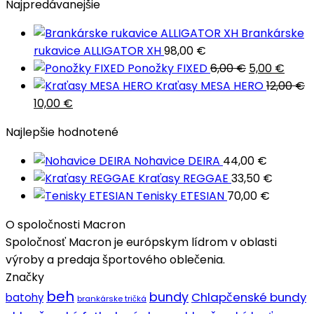
Najpredávanejšie
74,70 €.
55,00 €.
Brankárske
rukavice ALLIGATOR XH
98,00
€
Pôvodná
Aktu
Ponožky FIXED
6,00
€
5,00
€
cena
cena
Kraťasy MESA HERO
12,00
€
Pôvodná
Aktuálna
bola:
je:
10,00
€
cena
cena
6,00 €.
5,00 
Najlepšie hodnotené
bola:
je:
12,00 €.
10,00 €.
Nohavice DEIRA
44,00
€
Kraťasy REGGAE
33,50
€
Tenisky ETESIAN
70,00
€
O spoločnosti Macron
Spoločnosť Macron je európskym lídrom v oblasti
výroby a predaja športového oblečenia.
Značky
beh
bundy
Chlapčenské bundy
batohy
brankárske tričká