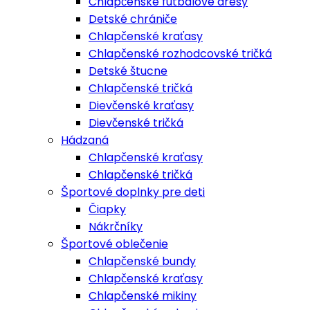
Chlapčenské futbalové dresy
Detské chrániče
Chlapčenské kraťasy
Chlapčenské rozhodcovské tričká
Detské štucne
Chlapčenské tričká
Dievčenské kraťasy
Dievčenské tričká
Hádzaná
Chlapčenské kraťasy
Chlapčenské tričká
Športové doplnky pre deti
Čiapky
Nákrčníky
Športové oblečenie
Chlapčenské bundy
Chlapčenské kraťasy
Chlapčenské mikiny