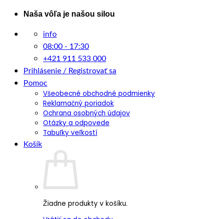
Skip
Naša vôľa je našou silou
to
info
content
08:00 - 17:30
+421 911 533 000
Prihlásenie / Registrovať sa
Pomoc
Všeobecné obchodné podmienky
Reklamačný poriadok
Ochrana osobných údajov
Otázky a odpovede
Tabuľky veľkostí
Košík
Žiadne produkty v košíku.