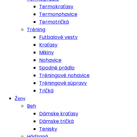
Termokraťasy
Termonohavice
Termotričká
Tréning
Futbalové vesty
Kraťasy
Mikiny
Nohavice
Spodné prádlo
Tréningové nohavice
Tréningové súpravy
Tričká
Ženy
Beh
Dámske kraťasy
Dámske tričká
Tenisky
Hádzaná