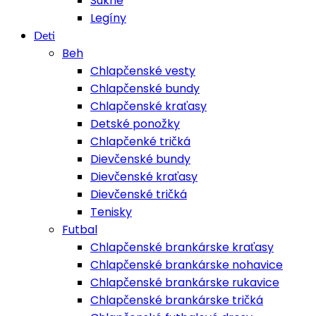
Sukne
Legíny
Deti
Beh
Chlapčenské vesty
Chlapčenské bundy
Chlapčenské kraťasy
Detské ponožky
Chlapčenké tričká
Dievčenské bundy
Dievčenské kraťasy
Dievčenské tričká
Tenisky
Futbal
Chlapčenské brankárske kraťasy
Chlapčenské brankárske nohavice
Chlapčenské brankárske rukavice
Chlapčenské brankárske tričká