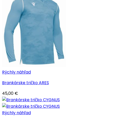
Rýchly náhľad
Brankárske tričko ARES
45,00
€
Rýchly náhľad