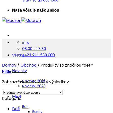
Vrátiť sa do obchodu
Naša vôľa je našou silou
info
08:00 - 17:30
+421 911 533 000
Všetko
Domov
/
Obchod
/
Produkty so značkou “deti”
Novinky
Filter
Novinky-2022
Zobrazených 1–12 z 304 výsledkov
Novinky-2023
Muži
Kategorie
Beh
Deti
Bundy