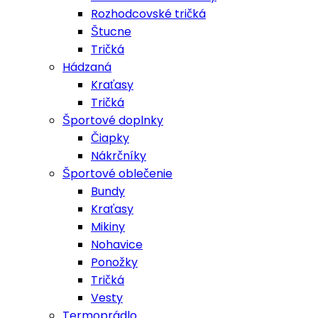
Rozhodcovské tričká
Štucne
Tričká
Hádzaná
Kraťasy
Tričká
Športové doplnky
Čiapky
Nákrčníky
Športové oblečenie
Bundy
Kraťasy
Mikiny
Nohavice
Ponožky
Tričká
Vesty
Termoprádlo