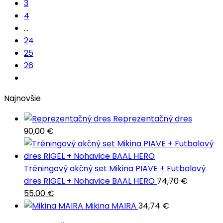
3
4
…
24
25
26
Najnovšie
Reprezentačný dres
90,00
€
Tréningový akčný set Mikina PIAVE + Futbalový
dres RIGEL + Nohavice BAAL HERO
74,70
€
Pôvodná
Aktuálna
55,00
€
cena
cena
Mikina MAIRA
34,74
€
bola:
je: