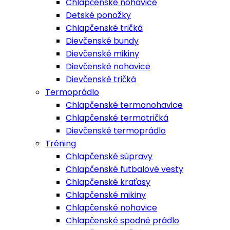
Chlapčenské nohavice
Detské ponožky
Chlapčenské tričká
Dievčenské bundy
Dievčenské mikiny
Dievčenské nohavice
Dievčenské tričká
Termoprádlo
Chlapčenské termonohavice
Chlapčenské termotričká
Dievčenské termoprádlo
Tréning
Chlapčenské súpravy
Chlapčenské futbalové vesty
Chlapčenské kraťasy
Chlapčenské mikiny
Chlapčenské nohavice
Chlapčenské spodné prádlo