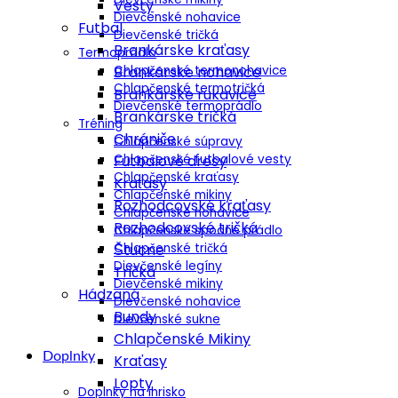
Vesty
Dievčenské nohavice
Futbal
Dievčenské tričká
Brankárske kraťasy
Termoprádlo
Chlapčenské termonohavice
Brankárske nohavice
Chlapčenské termotričká
Brankárske rukavice
Dievčenské termoprádlo
Brankárske tričká
Tréning
Chrániče
Chlapčenské súpravy
Chlapčenské futbalové vesty
Futbalové dresy
Chlapčenské kraťasy
Kraťasy
Chlapčenské mikiny
Rozhodcovské kraťasy
Chlapčenské nohavice
Rozhodcovské tričká
Chlapčenské spodné prádlo
Chlapčenské tričká
Štucne
Dievčenské legíny
Tričká
Dievčenské mikiny
Hádzaná
Dievčenské nohavice
Bundy
Dievčenské sukne
Chlapčenské Mikiny
Doplnky
Kraťasy
Lopty
Doplnky na ihrisko