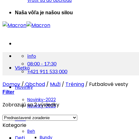
Vrátiť sa do obchodu
Naša vôľa je našou silou
info
08:00 - 17:30
Všetko
+421 911 533 000
Domov
/
Obchod
/
Muži
/
Tréning
/
Futbalové vesty
Novinky
Filter
Novinky-2022
Zobrazujú sa 2 výsledky
Novinky-2023
Muži
Kategorie
Beh
Deti
Bundy