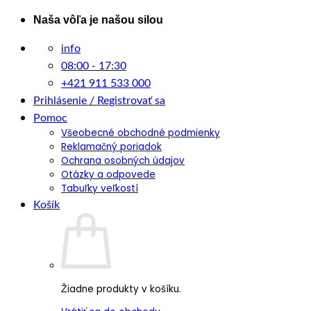
Skip
Naša vôľa je našou silou
to
info
content
08:00 - 17:30
+421 911 533 000
Prihlásenie / Registrovať sa
Pomoc
Všeobecné obchodné podmienky
Reklamačný poriadok
Ochrana osobných údajov
Otázky a odpovede
Tabuľky veľkostí
Košík
Žiadne produkty v košíku.