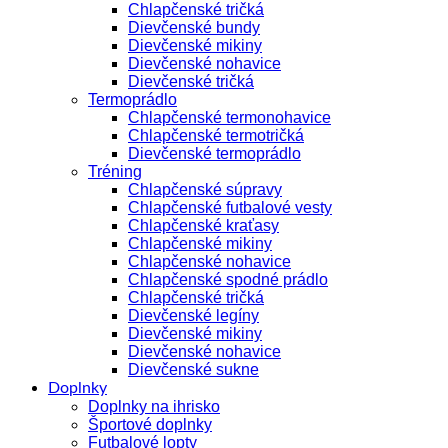
Chlapčenské tričká
Dievčenské bundy
Dievčenské mikiny
Dievčenské nohavice
Dievčenské tričká
Termoprádlo
Chlapčenské termonohavice
Chlapčenské termotričká
Dievčenské termoprádlo
Tréning
Chlapčenské súpravy
Chlapčenské futbalové vesty
Chlapčenské kraťasy
Chlapčenské mikiny
Chlapčenské nohavice
Chlapčenské spodné prádlo
Chlapčenské tričká
Dievčenské legíny
Dievčenské mikiny
Dievčenské nohavice
Dievčenské sukne
Doplnky
Doplnky na ihrisko
Športové doplnky
Futbalové lopty