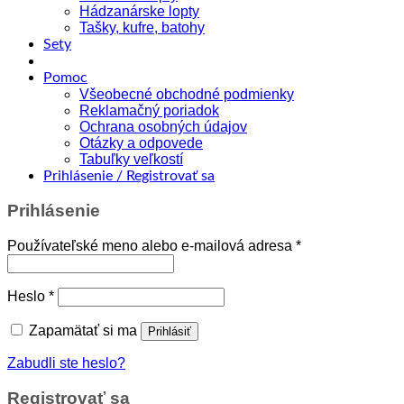
Hádzanárske lopty
Tašky, kufre, batohy
Sety
Pomoc
Všeobecné obchodné podmienky
Reklamačný poriadok
Ochrana osobných údajov
Otázky a odpovede
Tabuľky veľkostí
Prihlásenie / Registrovať sa
Prihlásenie
Povinné
Používateľské meno alebo e-mailová adresa
*
Povinné
Heslo
*
Zapamätať si ma
Prihlásiť
Zabudli ste heslo?
Registrovať sa