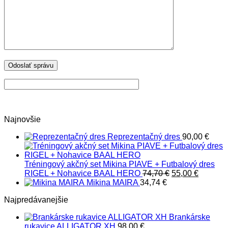
Najnovšie
Reprezentačný dres
90,00
€
Tréningový akčný set Mikina PIAVE + Futbalový dres
Pôvodná
Aktuáln
RIGEL + Nohavice BAAL HERO
74,70
€
55,00
€
cena
cena
Mikina MAIRA
34,74
€
bola:
je:
Najpredávanejšie
74,70 €.
55,00 €.
Brankárske
rukavice ALLIGATOR XH
98,00
€