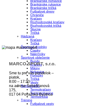
Brankárske nohavice
Brankárske rukavice
Brankárske tričká
Futbalové dresy
Chrániče
Kraťasy
Rozhodcovské kraťasy
Rozhodcovské tričká
Štucne
Tričká
Hádzaná
Kraťasy
Tričká
Športové doplnky
Čiapky
Nákrčníky
Športové oblečenie
Bundy
MARCO SPORT, s.r.o.
Kraťasy
Mikiny
Nohavice
Sme tu pre vás pondelok –
Ponožky
piatok,
Tričká
8:00 – 17:30
Vesty
na adrese Šebešťanová
Termoprádlo
Termokraťasy
175,
Termonohavice
017 04 Považská Bystrica
Termotričká
Tréning
Futbalové vesty