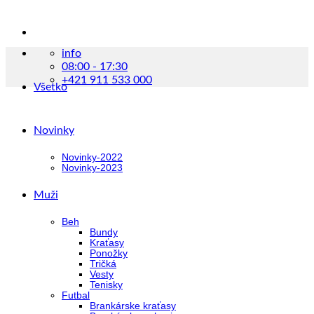
info
08:00 - 17:30
+421 911 533 000
Všetko
Novinky
Novinky-2022
Novinky-2023
Muži
Beh
Bundy
Kraťasy
Ponožky
Tričká
Vesty
Tenisky
Futbal
Brankárske kraťasy