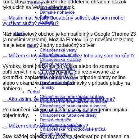
kontaktovať naše zákaznícke oddelenie ohľadom otázok
Tréning
týkajúcich sa Vašich objednávok.
Dámske mikiny
Dámske nohavice
Sukne
Musím mať nejaký dodatočný softvér, aby som mohol
Legíny
využívať služby e-shopu?
Deti
Náš internetový obchod je kompatibilný s Google Chrome 23
(a novšími verziami), Mozilla Firefox 16 (a novšími verziami),
nie je teda nutný žiadny dodatočný softvér.
Beh
Chlapčenské vesty
Chlapčenské bundy
Môžem si tovar zarezervovať, bez toho aby som ho kúpil?
Chlapčenské kraťasy
Detské ponožky
Výrobky, ktoré pridávate do košíka alebo do zoznamu
Chlapčenké tričká
obľúbených nie sú rezervované. Sú rezervované až v
Dievčenské bundy
okamžiku zaplatenia objednávky v prípade platby online
Dievčenské kraťasy
alebo v okamžiku podania objednávky v prípade platby na
Dievčenské tričká
Tenisky
dobierku.
Futbal
Chlapčenské brankárske kraťasy
Ako zistím, že proces nákupu prebehol správne?
Chlapčenské brankárske nohavice
Chlapčenské brankárske rukavice
Po ukončení nákupu obdržíte e-mail s potvrdením prijatia
Chlapčenské brankárske tričká
objednávky.
Chlapčenské futbalové dresy
Detské chrániče
Chlapčenské kraťasy
Môžem sledovať svoju objednávku?
Chlapčenské rozhodcovské tričká
Detské štucne
Stav každej objednávky môžete sledovať po prihlásení na
Chlapčenské tričká