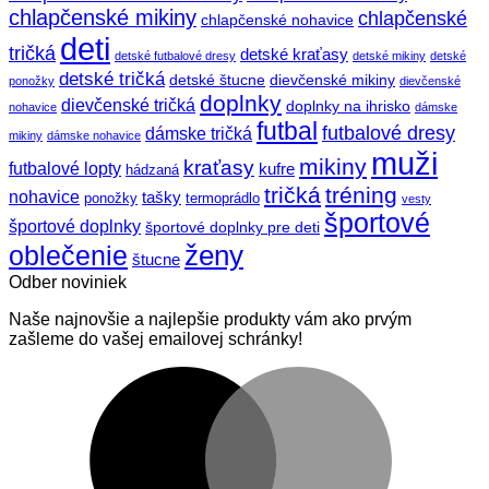
chlapčenské mikiny
chlapčenské
chlapčenské nohavice
deti
tričká
detské kraťasy
detské futbalové dresy
detské mikiny
detské
detské tričká
detské štucne
dievčenské mikiny
ponožky
dievčenské
doplnky
dievčenské tričká
doplnky na ihrisko
nohavice
dámske
futbal
futbalové dresy
dámske tričká
mikiny
dámske nohavice
muži
mikiny
kraťasy
futbalové lopty
kufre
hádzaná
tričká
tréning
nohavice
tašky
ponožky
termoprádlo
vesty
športové
športové doplnky
športové doplnky pre deti
ženy
oblečenie
štucne
Odber noviniek
Naše najnovšie a najlepšie produkty vám ako prvým
zašleme do vašej emailovej schránky!