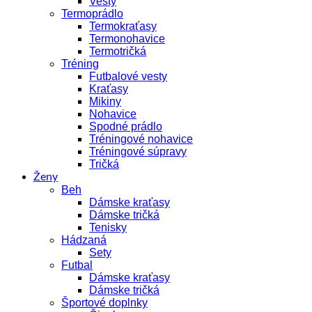
Vesty
Termoprádlo
Termokraťasy
Termonohavice
Termotričká
Tréning
Futbalové vesty
Kraťasy
Mikiny
Nohavice
Spodné prádlo
Tréningové nohavice
Tréningové súpravy
Tričká
Ženy
Beh
Dámske kraťasy
Dámske tričká
Tenisky
Hádzaná
Sety
Futbal
Dámske kraťasy
Dámske tričká
Športové doplnky