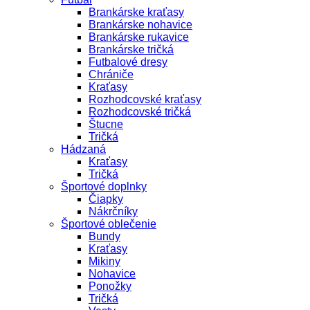
Brankárske kraťasy
Brankárske nohavice
Brankárske rukavice
Brankárske tričká
Futbalové dresy
Chrániče
Kraťasy
Rozhodcovské kraťasy
Rozhodcovské tričká
Štucne
Tričká
Hádzaná
Kraťasy
Tričká
Športové doplnky
Čiapky
Nákrčníky
Športové oblečenie
Bundy
Kraťasy
Mikiny
Nohavice
Ponožky
Tričká