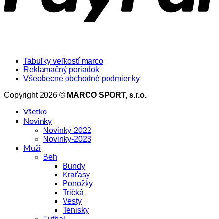
Tabuľky veľkostí marco
Reklamačný poriadok
Všeobecné obchodné podmienky
Copyright 2026 ©
MARCO SPORT, s.r.o.
Všetko
Novinky
Novinky-2022
Novinky-2023
Muži
Beh
Bundy
Kraťasy
Ponožky
Tričká
Vesty
Tenisky
Futbal