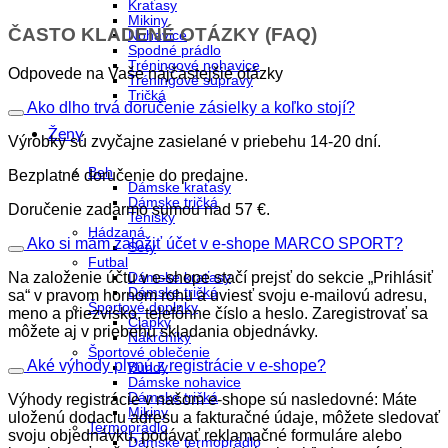
Kraťasy
Mikiny
ČASTO KLADENÉ OTÁZKY (FAQ)
Nohavice
Spodné prádlo
Tréningové nohavice
Odpovede na Vaše najčastejšie otázky
Tréningové súpravy
Tričká
Ako dlho trvá doručenie zásielky a koľko stojí?
Ženy
Výrobky sú zvyčajne zasielané v priebehu 14-20 dní.
Beh
Bezplatné doručenie do predajne.
Dámske kraťasy
Dámske tričká
Doručenie zadarmo sumou nad 57 €.
Tenisky
Hádzaná
Ako si mám založiť účet v e-shope MARCO SPORT?
Sety
Futbal
Na založenie účtu v e-shope stačí prejsť do sekcie „Prihlásiť
Dámske kraťasy
Dámske tričká
sa“ v pravom hornom rohu a uviesť svoju e-mailovú adresu,
Športové doplnky
meno a priezvisko, telefónne číslo a heslo. Zaregistrovať sa
Čiapky
môžete aj v priebehu skladania objednávky.
Nákrčníky
Športové oblečenie
Aké výhody plynú z registrácie v e-shope?
Bundy
Dámske nohavice
Dámske tričká
Výhody registrácie v našom e-shope sú nasledovné: Máte
Mikiny
uloženú dodaciu adresu a fakturačné údaje, môžete sledovať
Termoprádlo
svoju objednávku, podávať reklamačné formuláre alebo
Dámske termoprádlo