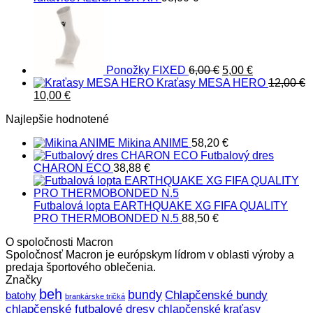
Pôvodná
Aktuálna
cena
cena
bola:
je:
6,00 €.
5,00 €.
Ponožky FIXED
6,00
€
5,00
€
Kraťasy MESA HERO
12,00
€
Pôvodná
Aktuálna
10,00
€
cena
cena
Najlepšie hodnotené
bola:
je:
12,00 €.
10,00 €.
Mikina ANIME
58,20
€
Futbalový dres
CHARON ECO
38,88
€
Futbalová lopta EARTHQUAKE XG FIFA QUALITY
PRO THERMOBONDED N.5
88,50
€
O spoločnosti Macron
Spoločnosť Macron je európskym lídrom v oblasti výroby a
predaja športového oblečenia.
Značky
beh
bundy
Chlapčenské bundy
batohy
brankárske tričká
chlapčenské futbalové dresy
chlapčenské kraťasy