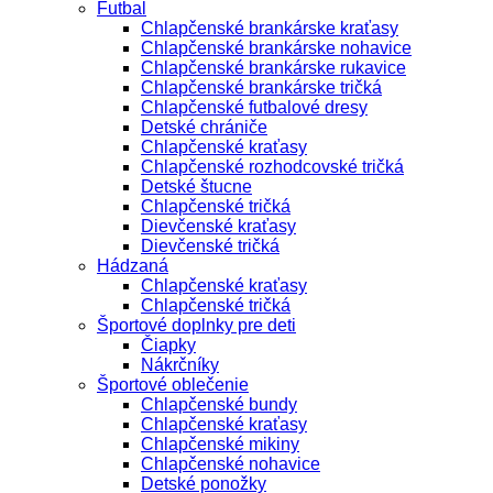
Futbal
Chlapčenské brankárske kraťasy
Chlapčenské brankárske nohavice
Chlapčenské brankárske rukavice
Chlapčenské brankárske tričká
Chlapčenské futbalové dresy
Detské chrániče
Chlapčenské kraťasy
Chlapčenské rozhodcovské tričká
Detské štucne
Chlapčenské tričká
Dievčenské kraťasy
Dievčenské tričká
Hádzaná
Chlapčenské kraťasy
Chlapčenské tričká
Športové doplnky pre deti
Čiapky
Nákrčníky
Športové oblečenie
Chlapčenské bundy
Chlapčenské kraťasy
Chlapčenské mikiny
Chlapčenské nohavice
Detské ponožky