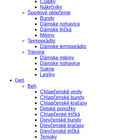
Čiapky
Nákrčníky
Športové oblečenie
Bundy
Dámske nohavice
Dámske tričká
Mikiny
Termoprádlo
Dámske termoprádlo
Tréning
Dámske mikiny
Dámske nohavice
Sukne
Legíny
Deti
Beh
Chlapčenské vesty
Chlapčenské bundy
Chlapčenské kraťasy
Detské ponožky
Chlapčenké tričká
Dievčenské bundy
Dievčenské kraťasy
Dievčenské tričká
Tenisky