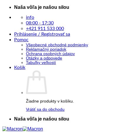
Skip
Naša vôľa je našou silou
to
content
info
08:00 - 17:30
+421 911 533 000
Prihlásenie / Registrovať sa
Pomoc
Všeobecné obchodné podmienky
Reklamačný poriadok
Ochrana osobných údajov
Otázky a odpovede
Tabuľky veľkostí
Košík
Žiadne produkty v košíku.
Vrátiť sa do obchodu
Naša vôľa je našou silou