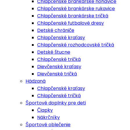
Chlapčenské brankárske nohavice
Chlapčenské brankárske rukavice
Chlapčenské brankárske tričká
Chlapčenské futbalové dresy
Detské chrániče
Chlapčenské kraťasy
Chlapčenské rozhodcovské tričká
Detské štucne
Chlapčenské tričká
Dievčenské kraťasy
Dievčenské tričká
Hádzaná
Chlapčenské kraťasy
Chlapčenské tričká
Športové doplnky pre deti
Čiapky
Nákrčníky
Športové oblečenie