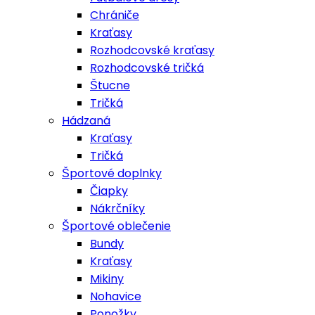
Chrániče
Kraťasy
Rozhodcovské kraťasy
Rozhodcovské tričká
Štucne
Tričká
Hádzaná
Kraťasy
Tričká
Športové doplnky
Čiapky
Nákrčníky
Športové oblečenie
Bundy
Kraťasy
Mikiny
Nohavice
Ponožky