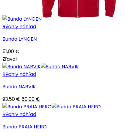
Rýchly náhľad
Bunda LYNGEN
51,00
€
Zľava!
Rýchly náhľad
Bunda NARVIK
Pôvodná
Aktuálna
93,50
€
60,00
€
cena
cena
bola:
je:
Rýchly náhľad
93,50 €.
60,00 €.
Bunda PRAIA HERO