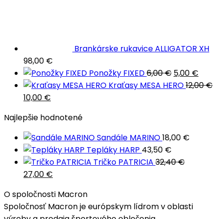
Brankárske rukavice ALLIGATOR XH
98,00
€
Pôvodná
Aktu
Ponožky FIXED
6,00
€
5,00
€
cena
cena
Kraťasy MESA HERO
12,00
€
Pôvodná
Aktuálna
bola:
je:
10,00
€
cena
cena
6,00 €.
5,00 
Najlepšie hodnotené
bola:
je:
12,00 €.
10,00 €.
Sandále MARINO
18,00
€
Tepláky HARP
43,50
€
Tričko PATRICIA
32,40
€
Pôvodná
Aktuálna
27,00
€
cena
cena
O spoločnosti Macron
bola:
je:
Spoločnosť Macron je európskym lídrom v oblasti
32,40 €.
27,00 €.
výroby a predaja športového oblečenia.