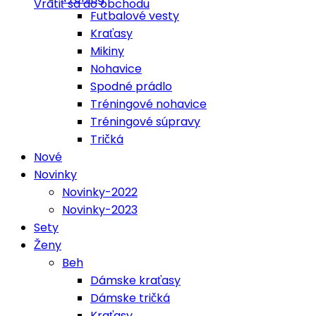
Vrátiť sa do obchodu
Futbalové vesty
Kraťasy
Mikiny
Nohavice
Spodné prádlo
Tréningové nohavice
Tréningové súpravy
Tričká
Nové
Novinky
Novinky-2022
Novinky-2023
Sety
Ženy
Beh
Dámske kraťasy
Dámske tričká
Kraťasy