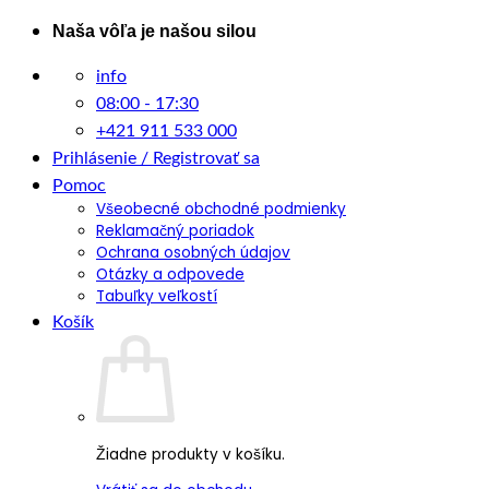
Skip
Naša vôľa je našou silou
to
info
content
08:00 - 17:30
+421 911 533 000
Prihlásenie / Registrovať sa
Pomoc
Všeobecné obchodné podmienky
Reklamačný poriadok
Ochrana osobných údajov
Otázky a odpovede
Tabuľky veľkostí
Košík
Žiadne produkty v košíku.