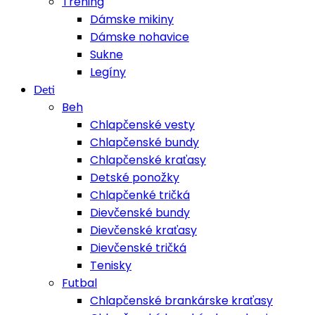
Tréning
Dámske mikiny
Dámske nohavice
Sukne
Legíny
Deti
Beh
Chlapčenské vesty
Chlapčenské bundy
Chlapčenské kraťasy
Detské ponožky
Chlapčenké tričká
Dievčenské bundy
Dievčenské kraťasy
Dievčenské tričká
Tenisky
Futbal
Chlapčenské brankárske kraťasy