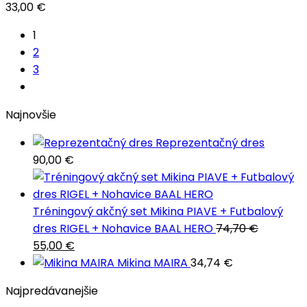
33,00
€
1
2
3
Najnovšie
Reprezentačný dres
90,00
€
Tréningový akčný set Mikina PIAVE + Futbalový
dres RIGEL + Nohavice BAAL HERO
74,70
€
Pôvodná
Aktuálna
55,00
€
cena
cena
Mikina MAIRA
34,74
€
bola:
je:
Najpredávanejšie
74,70 €.
55,00 €.