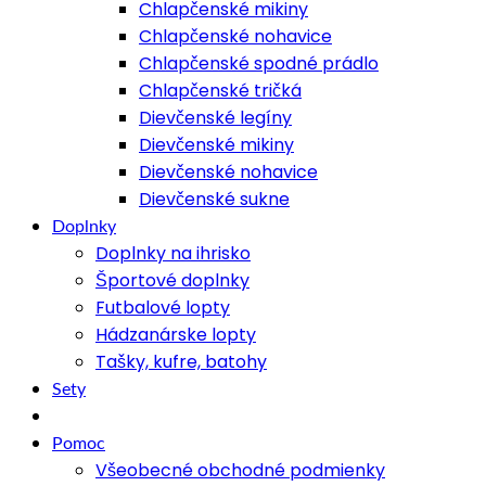
Chlapčenské mikiny
Chlapčenské nohavice
Chlapčenské spodné prádlo
Chlapčenské tričká
Dievčenské legíny
Dievčenské mikiny
Dievčenské nohavice
Dievčenské sukne
Doplnky
Doplnky na ihrisko
Športové doplnky
Futbalové lopty
Hádzanárske lopty
Tašky, kufre, batohy
Sety
Pomoc
Všeobecné obchodné podmienky