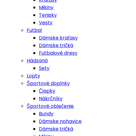
Mikiny
Tenisky
Vesty
Futbal
Dámske kraťasy
Dámske tričká
Futbalové dresy
Hádzaná
Sety
Lopty
Športové doplnky
Čiapky
Nákrčníky
Športové oblečenie
Bundy
Dámske nohavice
Dámske tričká