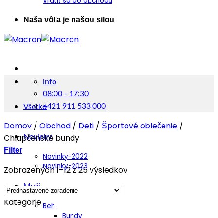
Vrátiť sa do obchodu
Naša vôľa je našou silou
info
08:00 - 17:30
+421 911 533 000
Všetko
Domov
/
Obchod
/
Deti
/
Športové oblečenie
/
Chlapčenské bundy
Novinky
Filter
Novinky-2022
Novinky-2023
Zobrazených 1–12 z 25 výsledkov
Muži
Kategorie
Beh
Bundy