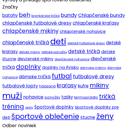
Značky
beh
bundy
Chlapčenské bundy
batohy
brankárske tričká
chlapčenské futbalové dresy
chlapčenské kraťasy
chlapčenské mikiny
chlapčenské nohavice
deti
chlapčenské tričká
detské
detské futbalové dresy
detské tričká
kraťasy
detské
detské ponožky
detské mikiny
dievčenské
štucne
dievčenské mikiny
dievčenské nohavice
doplnky
tričká
doplnky na ihrisko
dámske mikiny
dámske
futbal
futbalové dresy
dámske tričká
nohavice
mikiny
kraťasy
futbalové lopty
kufre
hádzaná
muži
tričká
nohavice
tašky
ponožky
termoprádlo
tréning
športové doplnky
športové doplnky pre
vesty
ženy
športové oblečenie
štucne
deti
Odber noviniek