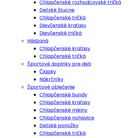
Chlapčenské rozhodcovské tričká
Detské štucne
Chlapčenské tričká
Dievčenské kraťasy
Dievčenské tričká
Hádzaná
Chlapčenské kraťasy
Chlapčenské tričká
Športové doplnky pre deti
Čiapky
Nákrčníky
Športové oblečenie
Chlapčenské bundy
Chlapčenské kraťasy
Chlapčenské mikiny
Chlapčenské nohavice
Detské ponožky
Chlapčenské tričká