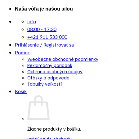
Skip
Naša vôľa je našou silou
to
info
content
08:00 - 17:30
+421 911 533 000
Prihlásenie / Registrovať sa
Pomoc
Všeobecné obchodné podmienky
Reklamačný poriadok
Ochrana osobných údajov
Otázky a odpovede
Tabuľky veľkostí
Košík
Žiadne produkty v košíku.