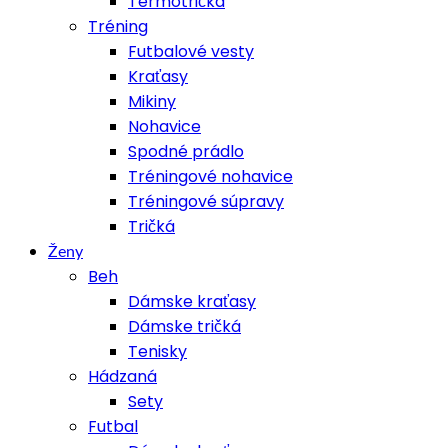
Termotričká
Tréning
Futbalové vesty
Kraťasy
Mikiny
Nohavice
Spodné prádlo
Tréningové nohavice
Tréningové súpravy
Tričká
Ženy
Beh
Dámske kraťasy
Dámske tričká
Tenisky
Hádzaná
Sety
Futbal