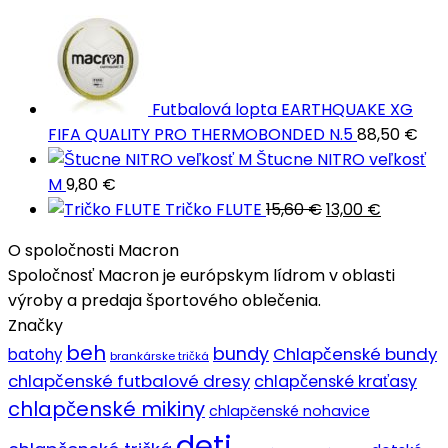
12,00 €.
10,00 €.
Futbalová lopta EARTHQUAKE XG
FIFA QUALITY PRO THERMOBONDED N.5
88,50
€
Štucne NITRO veľkosť
M
9,80
€
Pôvodná
Aktuáln
Tričko FLUTE
15,60
€
13,00
€
cena
cena
O spoločnosti Macron
bola:
je:
Spoločnosť Macron je európskym lídrom v oblasti
15,60 €.
13,00 €.
výroby a predaja športového oblečenia.
Značky
beh
bundy
Chlapčenské bundy
batohy
brankárske tričká
chlapčenské futbalové dresy
chlapčenské kraťasy
chlapčenské mikiny
chlapčenské nohavice
deti