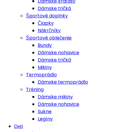
Dámske kraťasy
Dámske tričká
Športové doplnky
Čiapky
Nákrčníky
Športové oblečenie
Bundy
Dámske nohavice
Dámske tričká
Mikiny
Termoprádlo
Dámske termoprádlo
Tréning
Dámske mikiny
Dámske nohavice
Sukne
Legíny
Deti