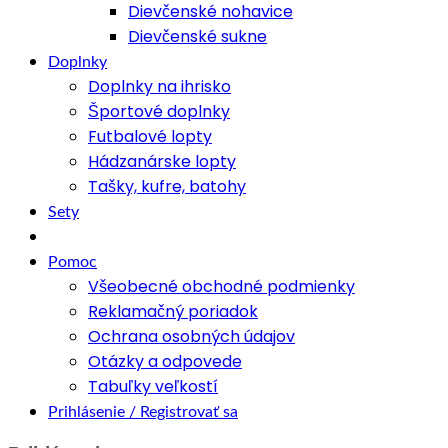
Dievčenské nohavice
Dievčenské sukne
Doplnky
Doplnky na ihrisko
Športové doplnky
Futbalové lopty
Hádzanárske lopty
Tašky, kufre, batohy
Sety
Pomoc
Všeobecné obchodné podmienky
Reklamačný poriadok
Ochrana osobných údajov
Otázky a odpovede
Tabuľky veľkostí
Prihlásenie / Registrovať sa