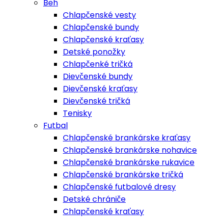
Beh
Chlapčenské vesty
Chlapčenské bundy
Chlapčenské kraťasy
Detské ponožky
Chlapčenké tričká
Dievčenské bundy
Dievčenské kraťasy
Dievčenské tričká
Tenisky
Futbal
Chlapčenské brankárske kraťasy
Chlapčenské brankárske nohavice
Chlapčenské brankárske rukavice
Chlapčenské brankárske tričká
Chlapčenské futbalové dresy
Detské chrániče
Chlapčenské kraťasy