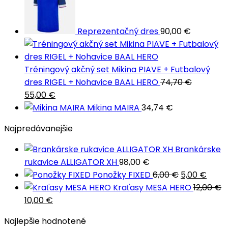
Reprezentačný dres
90,00
€
Tréningový akčný set Mikina PIAVE + Futbalový
dres RIGEL + Nohavice BAAL HERO
74,70
€
Pôvodná
Aktuálna
55,00
€
cena
cena
Mikina MAIRA
34,74
€
bola:
je:
Najpredávanejšie
74,70 €.
55,00 €.
Brankárske
rukavice ALLIGATOR XH
98,00
€
Pôvodná
Aktu
Ponožky FIXED
6,00
€
5,00
€
cena
cena
Kraťasy MESA HERO
12,00
€
Pôvodná
Aktuálna
bola:
je:
10,00
€
cena
cena
6,00 €.
5,00 
Najlepšie hodnotené
bola:
je: