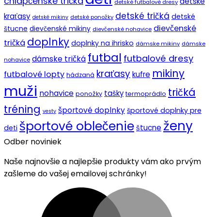
chlapčenské tričká
detské
detské futbalové dresy
detské tričká
kraťasy
detské
detské ponožky
detské mikiny
dievčenské
štucne
dievčenské mikiny
dievčenské nohavice
doplnky
tričká
doplnky na ihrisko
dámske mikiny
dámske
futbal
futbalové dresy
dámske tričká
nohavice
mikiny
kraťasy
futbalové lopty
kufre
hádzaná
muži
tričká
nohavice
tašky
ponožky
termoprádlo
tréning
športové doplnky
športové doplnky pre
vesty
ženy
športové oblečenie
štucne
deti
Odber noviniek
Naše najnovšie a najlepšie produkty vám ako prvým
zašleme do vašej emailovej schránky!