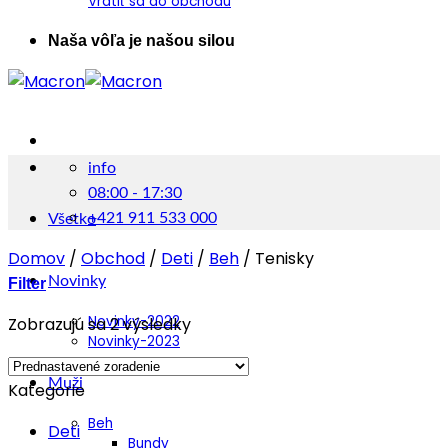
Vrátiť sa do obchodu
Naša vôľa je našou silou
info
08:00 - 17:30
+421 911 533 000
Všetko
Domov
/
Obchod
/
Deti
/
Beh
/
Tenisky
Novinky
Filter
Novinky-2022
Zobrazujú sa 2 výsledky
Novinky-2023
Muži
Kategorie
Beh
Deti
Bundy