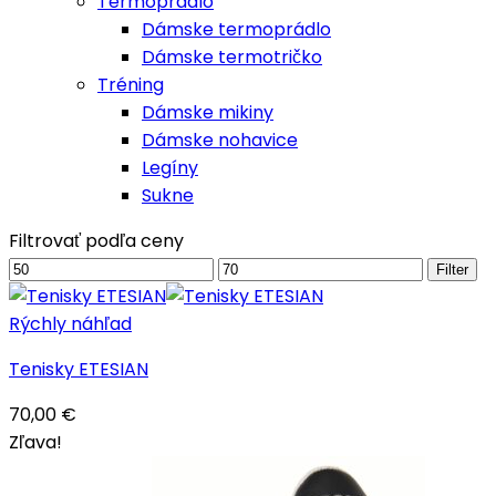
Termoprádlo
Dámske termoprádlo
Dámske termotričko
Tréning
Dámske mikiny
Dámske nohavice
Legíny
Sukne
Filtrovať podľa ceny
Minimálna
Maximálna
Filter
cena
cena
Rýchly náhľad
Tenisky ETESIAN
70,00
€
Zľava!