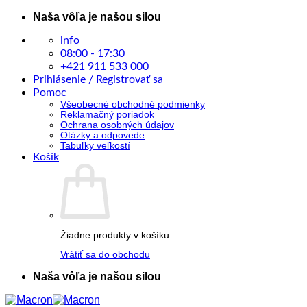
Skip
Naša vôľa je našou silou
to
content
info
08:00 - 17:30
+421 911 533 000
Prihlásenie / Registrovať sa
Pomoc
Všeobecné obchodné podmienky
Reklamačný poriadok
Ochrana osobných údajov
Otázky a odpovede
Tabuľky veľkostí
Košík
Žiadne produkty v košíku.
Vrátiť sa do obchodu
Naša vôľa je našou silou