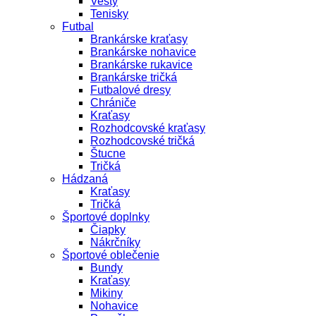
Vesty
Tenisky
Futbal
Brankárske kraťasy
Brankárske nohavice
Brankárske rukavice
Brankárske tričká
Futbalové dresy
Chrániče
Kraťasy
Rozhodcovské kraťasy
Rozhodcovské tričká
Štucne
Tričká
Hádzaná
Kraťasy
Tričká
Športové doplnky
Čiapky
Nákrčníky
Športové oblečenie
Bundy
Kraťasy
Mikiny
Nohavice