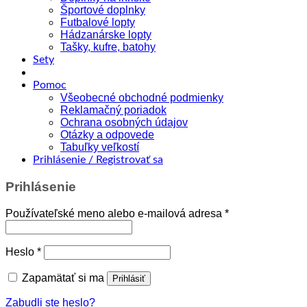
Športové doplnky
Futbalové lopty
Hádzanárske lopty
Tašky, kufre, batohy
Sety
Pomoc
Všeobecné obchodné podmienky
Reklamačný poriadok
Ochrana osobných údajov
Otázky a odpovede
Tabuľky veľkostí
Prihlásenie / Registrovať sa
Prihlásenie
Povinné
Používateľské meno alebo e-mailová adresa
*
Povinné
Heslo
*
Zapamätať si ma
Prihlásiť
Zabudli ste heslo?