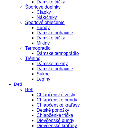
Dámske tričká
Športové doplnky
Čiapky
Nákrčníky
Športové oblečenie
Bundy
Dámske nohavice
Dámske tričká
Mikiny
Termoprádlo
Dámske termoprádlo
Tréning
Dámske mikiny
Dámske nohavice
Sukne
Legíny
Deti
Beh
Chlapčenské vesty
Chlapčenské bundy
Chlapčenské kraťasy
Detské ponožky
Chlapčenké tričká
Dievčenské bundy
Dievčenské kraťasy