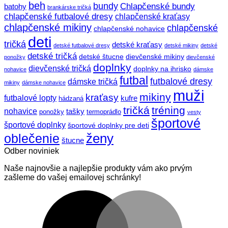
beh
bundy
Chlapčenské bundy
batohy
brankárske tričká
chlapčenské futbalové dresy
chlapčenské kraťasy
chlapčenské mikiny
chlapčenské
chlapčenské nohavice
deti
tričká
detské kraťasy
detské futbalové dresy
detské mikiny
detské
detské tričká
detské štucne
dievčenské mikiny
ponožky
dievčenské
doplnky
dievčenské tričká
doplnky na ihrisko
nohavice
dámske
futbal
futbalové dresy
dámske tričká
mikiny
dámske nohavice
muži
mikiny
kraťasy
futbalové lopty
kufre
hádzaná
tričká
tréning
nohavice
tašky
ponožky
termoprádlo
vesty
športové
športové doplnky
športové doplnky pre deti
ženy
oblečenie
štucne
Odber noviniek
Naše najnovšie a najlepšie produkty vám ako prvým
zašleme do vašej emailovej schránky!