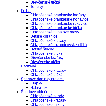
Dievčenské tričká
Tenisky
Futbal
Chlapčenské brankárske kraťasy
Chlapčenské brankárske nohavice
Chlapčenské brankárske rukavice
Chlapčenské brankárske tričká
Chlapčenské futbalové dresy
Detské chrániče
Chlapčenské kraťasy
Chlapčenské rozhodcovské tričká
Detské štucne
Chlapčenské tričká
Dievčenské kraťasy
Dievčenské tričká
Hádzaná
Chlapčenské kraťasy
Chlapčenské tričká
Športové doplnky pre deti
Čiapky
Nákrčníky
Športové oblečenie
Chlapčenské bundy
Chlapčenské kraťasy
Chlapčenské mikiny