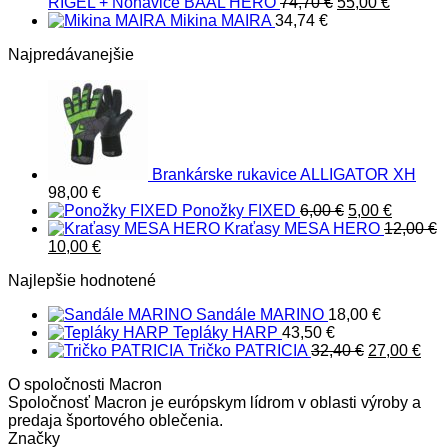
Pôvodná
Aktuáln
RIGEL + Nohavice BAAL HERO
74,70
€
55,00
€
cena
cena
Mikina MAIRA
34,74
€
bola:
je:
Najpredávanejšie
74,70 €.
55,00 €.
Brankárske rukavice ALLIGATOR XH
98,00
€
Pôvodná
Aktuáln
Ponožky FIXED
6,00
€
5,00
€
cena
cena
Kraťasy MESA HERO
12,00
€
Pôvodná
Aktuálna
bola:
je:
10,00
€
cena
cena
6,00 €.
5,00 €.
Najlepšie hodnotené
bola:
je:
12,00 €.
10,00 €.
Sandále MARINO
18,00
€
Tepláky HARP
43,50
€
Pôvodná
Akt
Tričko PATRICIA
32,40
€
27,00
€
cena
cen
O spoločnosti Macron
bola:
je:
Spoločnosť Macron je európskym lídrom v oblasti výroby a
32,40 €.
27,
predaja športového oblečenia.
Značky