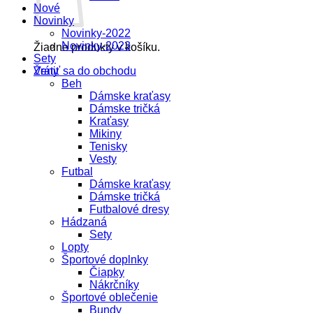
Nové
Novinky
Novinky-2022
Novinky-2023
Žiadne produkty v košíku.
Sety
Vrátiť sa do obchodu
Ženy
Beh
Dámske kraťasy
Dámske tričká
Kraťasy
Mikiny
Tenisky
Vesty
Futbal
Dámske kraťasy
Dámske tričká
Futbalové dresy
Hádzaná
Sety
Lopty
Športové doplnky
Čiapky
Nákrčníky
Športové oblečenie
Bundy