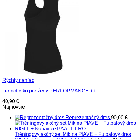
Rýchly náhľad
Termotielko pre ženy PERFORMANCE ++
40,90
€
Najnovšie
Reprezentačný dres
90,00
€
Tréningový akčný set Mikina PIAVE + Futbalový dres