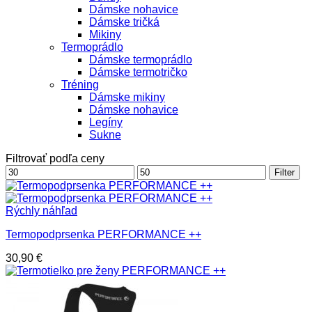
Dámske nohavice
Dámske tričká
Mikiny
Termoprádlo
Dámske termoprádlo
Dámske termotričko
Tréning
Dámske mikiny
Dámske nohavice
Legíny
Sukne
Filtrovať podľa ceny
Minimálna
Maximálna
Filter
cena
cena
Rýchly náhľad
Termopodprsenka PERFORMANCE ++
30,90
€