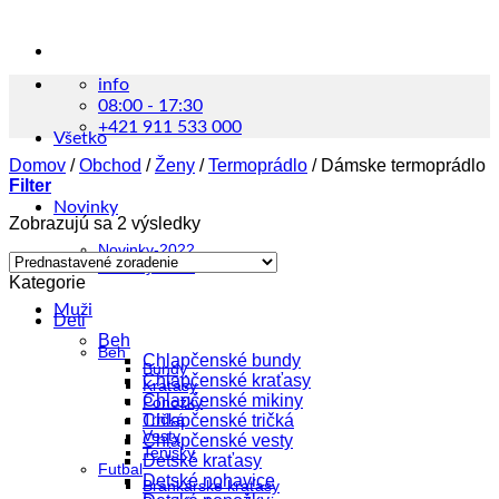
info
08:00 - 17:30
+421 911 533 000
Všetko
Domov
/
Obchod
/
Ženy
/
Termoprádlo
/
Dámske termoprádlo
Filter
Novinky
Zobrazujú sa 2 výsledky
Novinky-2022
Novinky-2023
Kategorie
Muži
Deti
Beh
Beh
Chlapčenské bundy
Bundy
Chlapčenské kraťasy
Kraťasy
Chlapčenské mikiny
Ponožky
Tričká
Chlapčenské tričká
Vesty
Chlapčenské vesty
Tenisky
Detské kraťasy
Futbal
Detské nohavice
Brankárske kraťasy