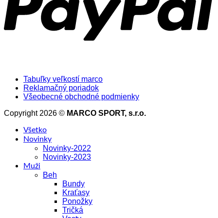
Tabuľky veľkostí marco
Reklamačný poriadok
Všeobecné obchodné podmienky
Copyright 2026 ©
MARCO SPORT, s.r.o.
Všetko
Novinky
Novinky-2022
Novinky-2023
Muži
Beh
Bundy
Kraťasy
Ponožky
Tričká