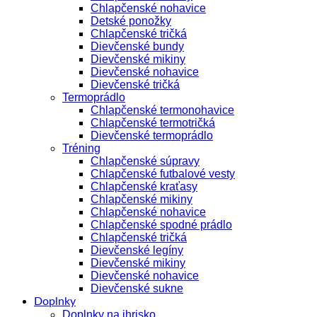
Chlapčenské nohavice
Detské ponožky
Chlapčenské tričká
Dievčenské bundy
Dievčenské mikiny
Dievčenské nohavice
Dievčenské tričká
Termoprádlo
Chlapčenské termonohavice
Chlapčenské termotričká
Dievčenské termoprádlo
Tréning
Chlapčenské súpravy
Chlapčenské futbalové vesty
Chlapčenské kraťasy
Chlapčenské mikiny
Chlapčenské nohavice
Chlapčenské spodné prádlo
Chlapčenské tričká
Dievčenské legíny
Dievčenské mikiny
Dievčenské nohavice
Dievčenské sukne
Doplnky
Doplnky na ihrisko