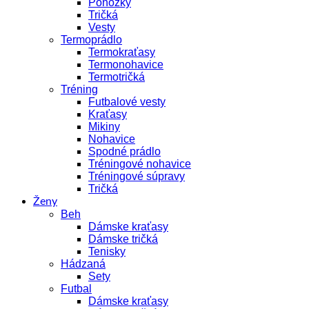
Ponožky
Tričká
Vesty
Termoprádlo
Termokraťasy
Termonohavice
Termotričká
Tréning
Futbalové vesty
Kraťasy
Mikiny
Nohavice
Spodné prádlo
Tréningové nohavice
Tréningové súpravy
Tričká
Ženy
Beh
Dámske kraťasy
Dámske tričká
Tenisky
Hádzaná
Sety
Futbal
Dámske kraťasy