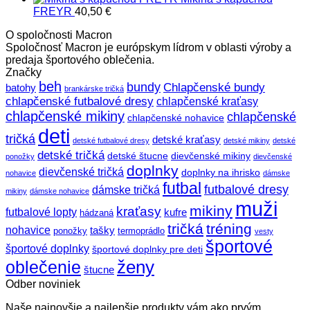
bola:
je:
FREYR
40,50
€
12,00 €.
10,00 €.
O spoločnosti Macron
Spoločnosť Macron je európskym lídrom v oblasti výroby a
predaja športového oblečenia.
Značky
beh
bundy
Chlapčenské bundy
batohy
brankárske tričká
chlapčenské futbalové dresy
chlapčenské kraťasy
chlapčenské mikiny
chlapčenské
chlapčenské nohavice
deti
tričká
detské kraťasy
detské futbalové dresy
detské mikiny
detské
detské tričká
detské štucne
dievčenské mikiny
ponožky
dievčenské
doplnky
dievčenské tričká
doplnky na ihrisko
nohavice
dámske
futbal
futbalové dresy
dámske tričká
mikiny
dámske nohavice
muži
mikiny
kraťasy
futbalové lopty
kufre
hádzaná
tričká
tréning
nohavice
tašky
ponožky
termoprádlo
vesty
športové
športové doplnky
športové doplnky pre deti
ženy
oblečenie
štucne
Odber noviniek
Naše najnovšie a najlepšie produkty vám ako prvým