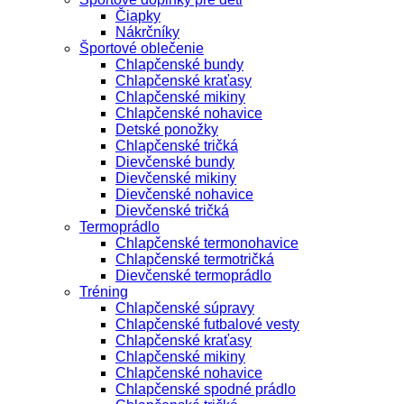
Čiapky
Nákrčníky
Športové oblečenie
Chlapčenské bundy
Chlapčenské kraťasy
Chlapčenské mikiny
Chlapčenské nohavice
Detské ponožky
Chlapčenské tričká
Dievčenské bundy
Dievčenské mikiny
Dievčenské nohavice
Dievčenské tričká
Termoprádlo
Chlapčenské termonohavice
Chlapčenské termotričká
Dievčenské termoprádlo
Tréning
Chlapčenské súpravy
Chlapčenské futbalové vesty
Chlapčenské kraťasy
Chlapčenské mikiny
Chlapčenské nohavice
Chlapčenské spodné prádlo