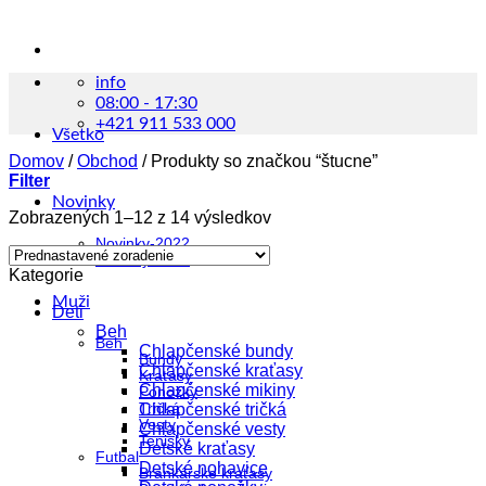
info
08:00 - 17:30
+421 911 533 000
Všetko
Domov
/
Obchod
/
Produkty so značkou “štucne”
Filter
Novinky
Zobrazených 1–12 z 14 výsledkov
Novinky-2022
Novinky-2023
Kategorie
Muži
Deti
Beh
Beh
Chlapčenské bundy
Bundy
Chlapčenské kraťasy
Kraťasy
Chlapčenské mikiny
Ponožky
Tričká
Chlapčenské tričká
Vesty
Chlapčenské vesty
Tenisky
Detské kraťasy
Futbal
Detské nohavice
Brankárske kraťasy