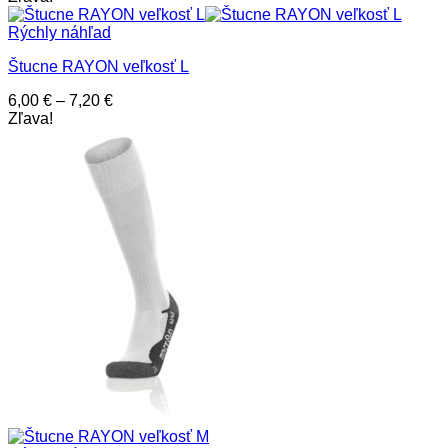
Rýchly náhľad
Štucne RAYON veľkosť L
Price
6,00
€
–
7,20
€
range:
Zľava!
6,00 €
through
7,20 €