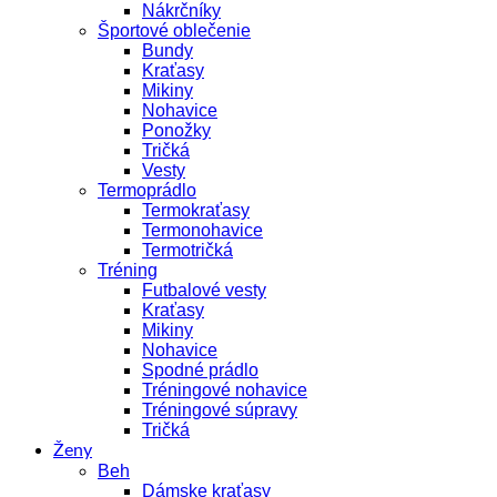
Nákrčníky
Športové oblečenie
Bundy
Kraťasy
Mikiny
Nohavice
Ponožky
Tričká
Vesty
Termoprádlo
Termokraťasy
Termonohavice
Termotričká
Tréning
Futbalové vesty
Kraťasy
Mikiny
Nohavice
Spodné prádlo
Tréningové nohavice
Tréningové súpravy
Tričká
Ženy
Beh
Dámske kraťasy