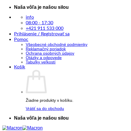
Skip
Naša vôľa je našou silou
to
content
info
08:00 - 17:30
+421 911 533 000
Prihlásenie / Registrovať sa
Pomoc
Všeobecné obchodné podmienky
Reklamačný poriadok
Ochrana osobných údajov
Otázky a odpovede
Tabuľky veľkostí
Košík
Žiadne produkty v košíku.
Vrátiť sa do obchodu
Naša vôľa je našou silou