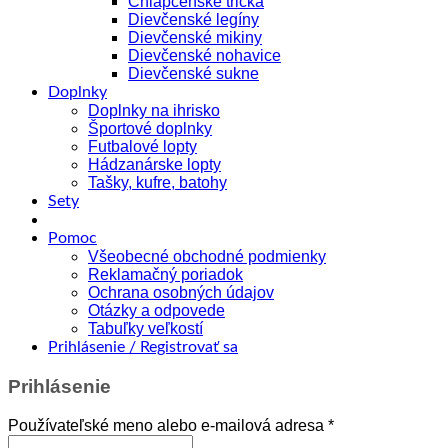
Chlapčenské tričká
Dievčenské legíny
Dievčenské mikiny
Dievčenské nohavice
Dievčenské sukne
Doplnky
Doplnky na ihrisko
Športové doplnky
Futbalové lopty
Hádzanárske lopty
Tašky, kufre, batohy
Sety
Pomoc
Všeobecné obchodné podmienky
Reklamačný poriadok
Ochrana osobných údajov
Otázky a odpovede
Tabuľky veľkostí
Prihlásenie / Registrovať sa
Prihlásenie
Povinné
Používateľské meno alebo e-mailová adresa
*