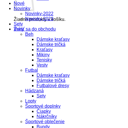
Nové
Novinky
Novinky-2022
Novinky-2023
Žiadne produkty v košíku.
Sety
Vrátiť sa do obchodu
Ženy
Beh
Dámske kraťasy
Dámske tričká
Kraťasy
Mikiny
Tenisky
Vesty
Futbal
Dámske kraťasy
Dámske tričká
Futbalové dresy
Hádzaná
Sety
Lopty
Športové doplnky
Čiapky
Nákrčníky
Športové oblečenie
Bundy