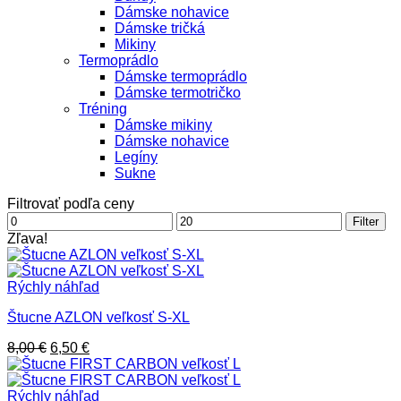
Dámske nohavice
Dámske tričká
Mikiny
Termoprádlo
Dámske termoprádlo
Dámske termotričko
Tréning
Dámske mikiny
Dámske nohavice
Legíny
Sukne
Filtrovať podľa ceny
Minimálna
Maximálna
Filter
cena
cena
Zľava!
Rýchly náhľad
Štucne AZLON veľkosť S-XL
Pôvodná
Aktuálna
8,00
€
6,50
€
cena
cena
bola:
je:
8,00 €.
6,50 €.
Rýchly náhľad