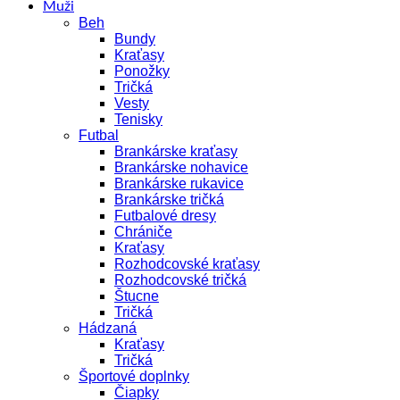
Muži
Beh
Bundy
Kraťasy
Ponožky
Tričká
Vesty
Tenisky
Futbal
Brankárske kraťasy
Brankárske nohavice
Brankárske rukavice
Brankárske tričká
Futbalové dresy
Chrániče
Kraťasy
Rozhodcovské kraťasy
Rozhodcovské tričká
Štucne
Tričká
Hádzaná
Kraťasy
Tričká
Športové doplnky
Čiapky