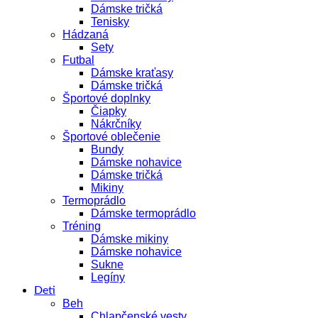
Dámske tričká
Tenisky
Hádzaná
Sety
Futbal
Dámske kraťasy
Dámske tričká
Športové doplnky
Čiapky
Nákrčníky
Športové oblečenie
Bundy
Dámske nohavice
Dámske tričká
Mikiny
Termoprádlo
Dámske termoprádlo
Tréning
Dámske mikiny
Dámske nohavice
Sukne
Legíny
Deti
Beh
Chlapčenské vesty