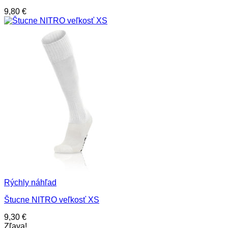
9,80
€
Rýchly náhľad
Štucne NITRO veľkosť XS
9,30
€
Zľava!