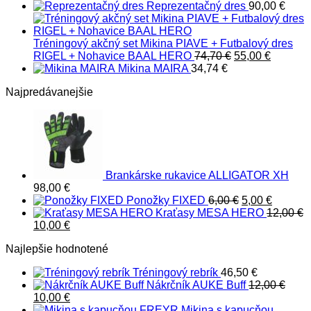
Reprezentačný dres
90,00
€
Tréningový akčný set Mikina PIAVE + Futbalový dres
Pôvodná
Aktuáln
RIGEL + Nohavice BAAL HERO
74,70
€
55,00
€
cena
cena
Mikina MAIRA
34,74
€
bola:
je:
Najpredávanejšie
74,70 €.
55,00 €.
Brankárske rukavice ALLIGATOR XH
98,00
€
Pôvodná
Aktuáln
Ponožky FIXED
6,00
€
5,00
€
cena
cena
Kraťasy MESA HERO
12,00
€
Pôvodná
Aktuálna
bola:
je:
10,00
€
cena
cena
6,00 €.
5,00 €.
Najlepšie hodnotené
bola:
je:
12,00 €.
10,00 €.
Tréningový rebrík
46,50
€
Nákrčník AUKE Buff
12,00
€
Pôvodná
Aktuálna
10,00
€
cena
cena
Mikina s kapucňou