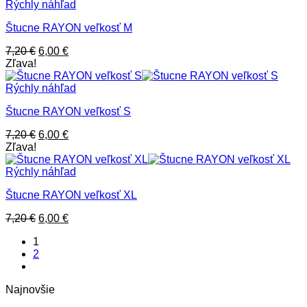
Rýchly náhľad
Štucne RAYON veľkosť M
Pôvodná
Aktuálna
7,20
€
6,00
€
cena
cena
Zľava!
bola:
je:
7,20 €.
6,00 €.
Rýchly náhľad
Štucne RAYON veľkosť S
Pôvodná
Aktuálna
7,20
€
6,00
€
cena
cena
Zľava!
bola:
je:
7,20 €.
6,00 €.
Rýchly náhľad
Štucne RAYON veľkosť XL
Pôvodná
Aktuálna
7,20
€
6,00
€
cena
cena
1
bola:
je:
2
7,20 €.
6,00 €.
Najnovšie