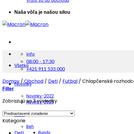
Vrátiť sa do obchodu
Naša vôľa je našou silou
info
08:00 - 17:30
Všetko
+421 911 533 000
Domov
/
Obchod
/
Deti
/
Futbal
/
Chlapčenské rozhodc
Novinky
Filter
Novinky-2022
Zobrazujú sa 3 výsledky
Novinky-2023
Muži
Kategorie
Beh
Deti
Bundy