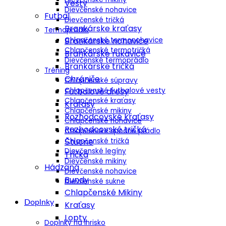
Vesty
Dievčenské nohavice
Futbal
Dievčenské tričká
Brankárske kraťasy
Termoprádlo
Chlapčenské termonohavice
Brankárske nohavice
Chlapčenské termotričká
Brankárske rukavice
Dievčenské termoprádlo
Brankárske tričká
Tréning
Chrániče
Chlapčenské súpravy
Chlapčenské futbalové vesty
Futbalové dresy
Chlapčenské kraťasy
Kraťasy
Chlapčenské mikiny
Rozhodcovské kraťasy
Chlapčenské nohavice
Rozhodcovské tričká
Chlapčenské spodné prádlo
Chlapčenské tričká
Štucne
Dievčenské legíny
Tričká
Dievčenské mikiny
Hádzaná
Dievčenské nohavice
Bundy
Dievčenské sukne
Chlapčenské Mikiny
Doplnky
Kraťasy
Lopty
Doplnky na ihrisko