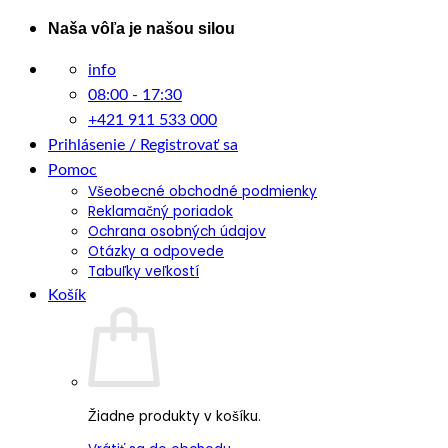
Skip
Naša vôľa je našou silou
to
info
content
08:00 - 17:30
+421 911 533 000
Prihlásenie / Registrovať sa
Pomoc
Všeobecné obchodné podmienky
Reklamačný poriadok
Ochrana osobných údajov
Otázky a odpovede
Tabuľky veľkostí
Košík
Žiadne produkty v košíku.