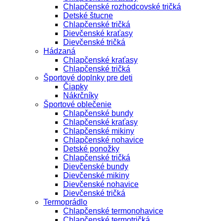
Chlapčenské rozhodcovské tričká
Detské štucne
Chlapčenské tričká
Dievčenské kraťasy
Dievčenské tričká
Hádzaná
Chlapčenské kraťasy
Chlapčenské tričká
Športové doplnky pre deti
Čiapky
Nákrčníky
Športové oblečenie
Chlapčenské bundy
Chlapčenské kraťasy
Chlapčenské mikiny
Chlapčenské nohavice
Detské ponožky
Chlapčenské tričká
Dievčenské bundy
Dievčenské mikiny
Dievčenské nohavice
Dievčenské tričká
Termoprádlo
Chlapčenské termonohavice
Chlapčenské termotričká