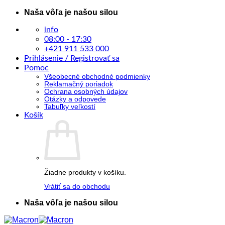
Skip
Naša vôľa je našou silou
to
content
info
08:00 - 17:30
+421 911 533 000
Prihlásenie / Registrovať sa
Pomoc
Všeobecné obchodné podmienky
Reklamačný poriadok
Ochrana osobných údajov
Otázky a odpovede
Tabuľky veľkostí
Košík
Žiadne produkty v košíku.
Vrátiť sa do obchodu
Naša vôľa je našou silou