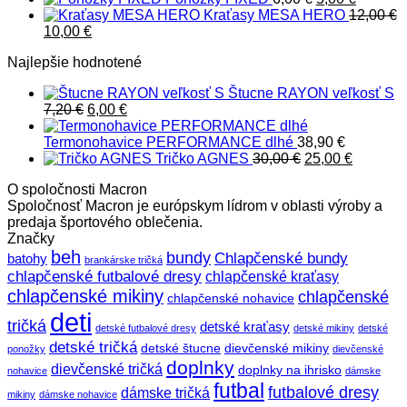
cena
cena
Kraťasy MESA HERO
12,00
€
Pôvodná
Aktuálna
bola:
je:
10,00
€
cena
cena
6,00 €.
5,00 €.
Najlepšie hodnotené
bola:
je:
12,00 €.
10,00 €.
Štucne RAYON veľkosť S
Pôvodná
Aktuálna
7,20
€
6,00
€
cena
cena
bola:
je:
Termonohavice PERFORMANCE dlhé
38,90
€
7,20 €.
6,00 €.
Pôvodná
Aktuáln
Tričko AGNES
30,00
€
25,00
€
cena
cena
O spoločnosti Macron
bola:
je:
Spoločnosť Macron je európskym lídrom v oblasti výroby a
30,00 €.
25,00 €.
predaja športového oblečenia.
Značky
beh
bundy
Chlapčenské bundy
batohy
brankárske tričká
chlapčenské futbalové dresy
chlapčenské kraťasy
chlapčenské mikiny
chlapčenské
chlapčenské nohavice
deti
tričká
detské kraťasy
detské futbalové dresy
detské mikiny
detské
detské tričká
detské štucne
dievčenské mikiny
ponožky
dievčenské
doplnky
dievčenské tričká
doplnky na ihrisko
nohavice
dámske
futbal
futbalové dresy
dámske tričká
mikiny
dámske nohavice