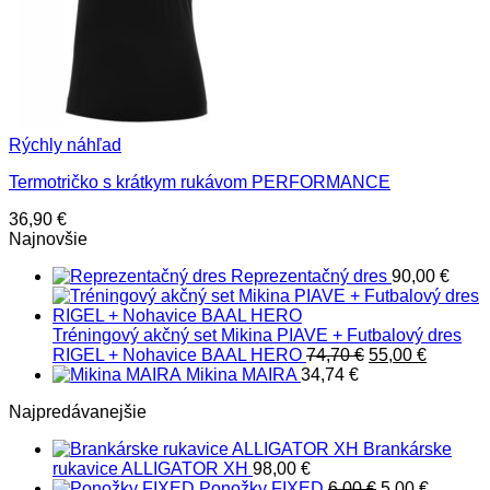
Rýchly náhľad
Termotričko s krátkym rukávom PERFORMANCE
36,90
€
Najnovšie
Reprezentačný dres
90,00
€
Tréningový akčný set Mikina PIAVE + Futbalový dres
Pôvodná
Aktuáln
RIGEL + Nohavice BAAL HERO
74,70
€
55,00
€
cena
cena
Mikina MAIRA
34,74
€
bola:
je:
Najpredávanejšie
74,70 €.
55,00 €.
Brankárske
rukavice ALLIGATOR XH
98,00
€
Pôvodná
Aktuáln
Ponožky FIXED
6,00
€
5,00
€