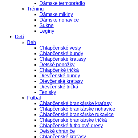
Dámske termoprádlo
Tréning
Dámske mikiny
Dámske nohavice
Sukne
Legíny
Deti
Beh
Chlapčenské vesty
Chlapčenské bundy
Chlapčenské kraťasy
Detské ponožky
Chlapčenké tričká
Dievčenské bundy
Dievčenské kraťasy
Dievčenské tričká
Tenisky
Futbal
Chlapčenské brankárske kraťasy
Chlapčenské brankárske nohavice
Chlapčenské brankárske rukavice
Chlapčenské brankárske tričká
Chlapčenské futbalové dresy
Detské chrániče
Chlapčenské kraťasy