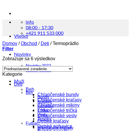
info
08:00 - 17:30
+421 911 533 000
Všetko
Domov
/
Obchod
/
Deti
/
Termoprádlo
Filter
Novinky
Zobrazuje sa 6 výsledkov
Novinky-2022
Novinky-2023
Kategorie
Muži
Deti
Beh
Beh
Chlapčenské bundy
Bundy
Chlapčenské kraťasy
Kraťasy
Chlapčenské mikiny
Ponožky
Tričká
Chlapčenské tričká
Vesty
Chlapčenské vesty
Tenisky
Detské kraťasy
Futbal
Detské nohavice
Brankárske kraťasy