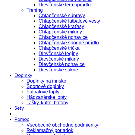
Dievčenské termoprádlo
Tréning
Chlapčenské súpravy
Chlapčenské futbalové vesty
Chlapčenské kraťasy
Chlapčenské mikiny
Chlapčenské nohavice
Chlapčenské spodné prádlo
Chlapčenské tričká
Dievčenské legíny
Dievčenské mikiny
Dievčenské nohavice
Dievčenské sukne
Doplnky
Doplnky na ihrisko
Športové doplnky
Futbalové lopty
Hádzanárske lopty
Tašky, kufre, batohy
Sety
Pomoc
Všeobecné obchodné podmienky
Reklamačný poriadok