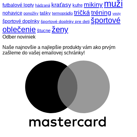
muži
mikiny
kraťasy
futbalové lopty
kufre
hádzaná
tričká
tréning
nohavice
tašky
ponožky
termoprádlo
vesty
športové
športové doplnky
športové doplnky pre deti
ženy
oblečenie
štucne
Odber noviniek
Naše najnovšie a najlepšie produkty vám ako prvým
zašleme do vašej emailovej schránky!