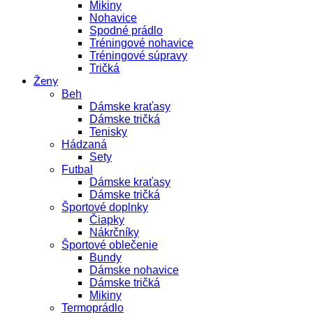
Mikiny
Nohavice
Spodné prádlo
Tréningové nohavice
Tréningové súpravy
Tričká
Ženy
Beh
Dámske kraťasy
Dámske tričká
Tenisky
Hádzaná
Sety
Futbal
Dámske kraťasy
Dámske tričká
Športové doplnky
Čiapky
Nákrčníky
Športové oblečenie
Bundy
Dámske nohavice
Dámske tričká
Mikiny
Termoprádlo