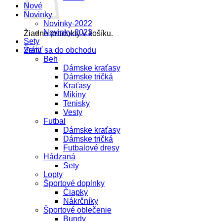
Nové
Novinky
Novinky-2022
Novinky-2023
Žiadne produkty v košíku.
Sety
Vrátiť sa do obchodu
Ženy
Beh
Dámske kraťasy
Dámske tričká
Kraťasy
Mikiny
Tenisky
Vesty
Futbal
Dámske kraťasy
Dámske tričká
Futbalové dresy
Hádzaná
Sety
Lopty
Športové doplnky
Čiapky
Nákrčníky
Športové oblečenie
Bundy