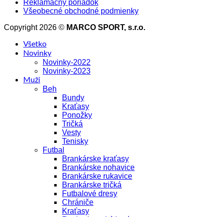
Reklamačný poriadok
Všeobecné obchodné podmienky
Copyright 2026 ©
MARCO SPORT, s.r.o.
Všetko
Novinky
Novinky-2022
Novinky-2023
Muži
Beh
Bundy
Kraťasy
Ponožky
Tričká
Vesty
Tenisky
Futbal
Brankárske kraťasy
Brankárske nohavice
Brankárske rukavice
Brankárske tričká
Futbalové dresy
Chrániče
Kraťasy