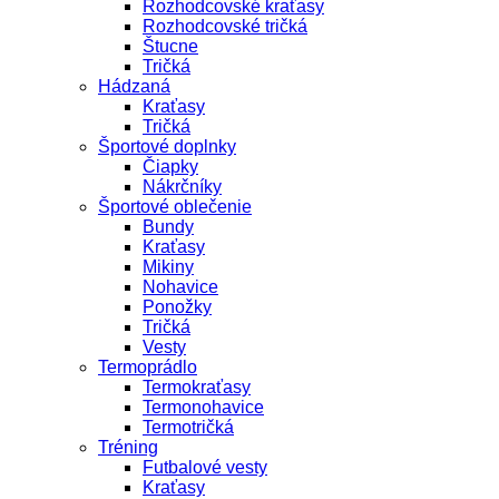
Rozhodcovské kraťasy
Rozhodcovské tričká
Štucne
Tričká
Hádzaná
Kraťasy
Tričká
Športové doplnky
Čiapky
Nákrčníky
Športové oblečenie
Bundy
Kraťasy
Mikiny
Nohavice
Ponožky
Tričká
Vesty
Termoprádlo
Termokraťasy
Termonohavice
Termotričká
Tréning
Futbalové vesty
Kraťasy