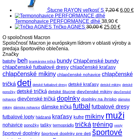
Štucne RAYON veľkosť S
7,20
€
6,00
€
Termonohavice PERFORMANCE dlhé
38,90
€
Pôvodná
Aktuáln
Tričko AGNES
30,00
€
25,00
€
cena
cena
O spoločnosti Macron
bola:
je:
Spoločnosť Macron je európskym lídrom v oblasti výroby a
30,00 €.
25,00 €.
predaja športového oblečenia.
Značky
beh
bundy
Chlapčenské bundy
batohy
brankárske tričká
chlapčenské futbalové dresy
chlapčenské kraťasy
chlapčenské mikiny
chlapčenské
chlapčenské nohavice
deti
tričká
detské kraťasy
detské futbalové dresy
detské mikiny
detské
detské tričká
detské štucne
dievčenské mikiny
ponožky
dievčenské
doplnky
dievčenské tričká
doplnky na ihrisko
nohavice
dámske
futbal
futbalové dresy
dámske tričká
mikiny
dámske nohavice
muži
mikiny
kraťasy
futbalové lopty
kufre
hádzaná
tričká
tréning
nohavice
tašky
ponožky
termoprádlo
vesty
športové
športové doplnky
športové doplnky pre deti