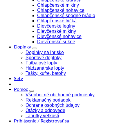
Chlapčenské mikiny
Chlapčenské nohavice
Chlapčenské spodné prádlo
Chlapčenské tričká
Dievčenské legíny
Dievčenské mikiny
Dievčenské nohavice
Dievčenské sukne
Doplnky
Doplnky na ihrisko
Športové doplnky
Futbalové lopty
Hádzanárske lopty
Tašky, kufre, batohy
Sety
Pomoc
Všeobecné obchodné podmienky
Reklamačný poriadok
Ochrana osobných údajov
Otázky a odpovede
Tabuľky veľkostí
Prihlásenie / Registrovať sa