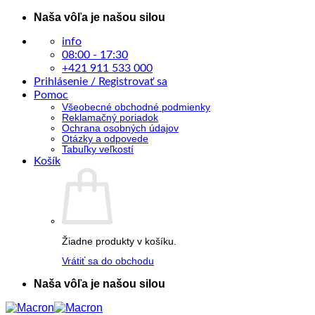
Skip
Naša vôľa je našou silou
to
content
info
08:00 - 17:30
+421 911 533 000
Prihlásenie / Registrovať sa
Pomoc
Všeobecné obchodné podmienky
Reklamačný poriadok
Ochrana osobných údajov
Otázky a odpovede
Tabuľky veľkostí
Košík
Žiadne produkty v košíku.
Vrátiť sa do obchodu
Naša vôľa je našou silou