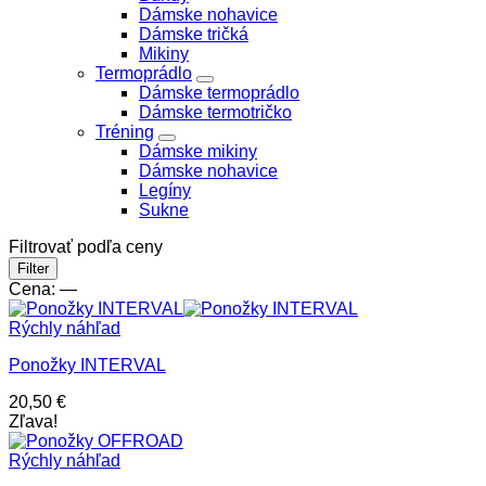
Dámske nohavice
Dámske tričká
Mikiny
Termoprádlo
Dámske termoprádlo
Dámske termotričko
Tréning
Dámske mikiny
Dámske nohavice
Legíny
Sukne
Filtrovať podľa ceny
Minimálna
Maximálna
Filter
cena
cena
Cena:
—
Rýchly náhľad
Ponožky INTERVAL
20,50
€
Zľava!
Rýchly náhľad