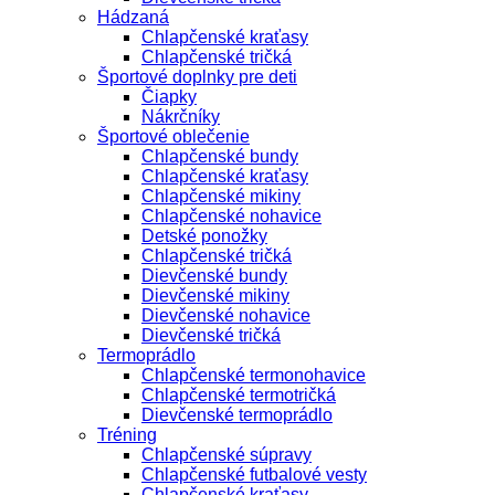
Hádzaná
Chlapčenské kraťasy
Chlapčenské tričká
Športové doplnky pre deti
Čiapky
Nákrčníky
Športové oblečenie
Chlapčenské bundy
Chlapčenské kraťasy
Chlapčenské mikiny
Chlapčenské nohavice
Detské ponožky
Chlapčenské tričká
Dievčenské bundy
Dievčenské mikiny
Dievčenské nohavice
Dievčenské tričká
Termoprádlo
Chlapčenské termonohavice
Chlapčenské termotričká
Dievčenské termoprádlo
Tréning
Chlapčenské súpravy
Chlapčenské futbalové vesty
Chlapčenské kraťasy