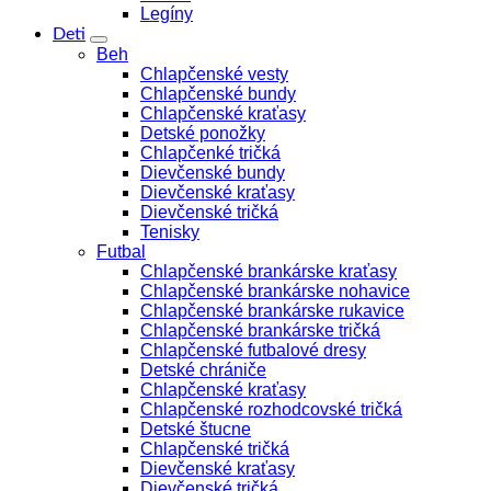
Legíny
Deti
Beh
Chlapčenské vesty
Chlapčenské bundy
Chlapčenské kraťasy
Detské ponožky
Chlapčenké tričká
Dievčenské bundy
Dievčenské kraťasy
Dievčenské tričká
Tenisky
Futbal
Chlapčenské brankárske kraťasy
Chlapčenské brankárske nohavice
Chlapčenské brankárske rukavice
Chlapčenské brankárske tričká
Chlapčenské futbalové dresy
Detské chrániče
Chlapčenské kraťasy
Chlapčenské rozhodcovské tričká
Detské štucne
Chlapčenské tričká
Dievčenské kraťasy
Dievčenské tričká