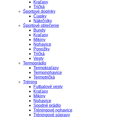
Kraťasy
Tričká
Športové doplnky
Čiapky
Nákrčníky
Športové oblečenie
Bundy
Kraťasy
Mikiny
Nohavice
Ponožky
Tričká
Vesty
Termoprádlo
Termokraťasy
Termonohavice
Termotričká
Tréning
Futbalové vesty
Kraťasy
Mikiny
Nohavice
Spodné prádlo
Tréningové nohavice
Tréningové súpravy