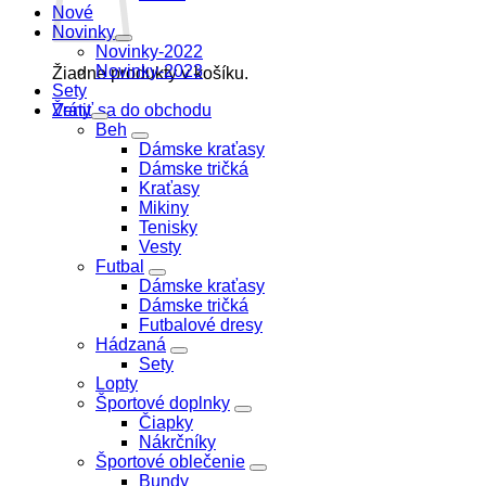
Nové
Novinky
Novinky-2022
Novinky-2023
Žiadne produkty v košíku.
Sety
Vrátiť sa do obchodu
Ženy
Beh
Dámske kraťasy
Dámske tričká
Kraťasy
Mikiny
Tenisky
Vesty
Futbal
Dámske kraťasy
Dámske tričká
Futbalové dresy
Hádzaná
Sety
Lopty
Športové doplnky
Čiapky
Nákrčníky
Športové oblečenie
Bundy