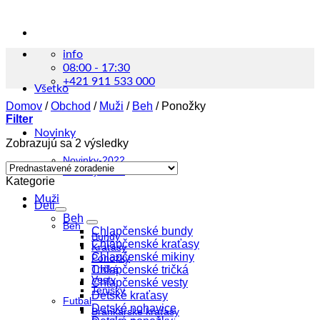
info
08:00 - 17:30
+421 911 533 000
Všetko
Domov
/
Obchod
/
Muži
/
Beh
/
Ponožky
Filter
Novinky
Zobrazujú sa 2 výsledky
Novinky-2022
Novinky-2023
Kategorie
Muži
Deti
Beh
Beh
Chlapčenské bundy
Bundy
Chlapčenské kraťasy
Kraťasy
Chlapčenské mikiny
Ponožky
Tričká
Chlapčenské tričká
Vesty
Chlapčenské vesty
Tenisky
Detské kraťasy
Futbal
Detské nohavice
Brankárske kraťasy