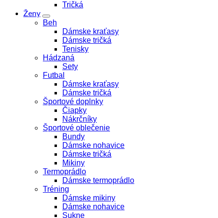
Tričká
Ženy
Beh
Dámske kraťasy
Dámske tričká
Tenisky
Hádzaná
Sety
Futbal
Dámske kraťasy
Dámske tričká
Športové doplnky
Čiapky
Nákrčníky
Športové oblečenie
Bundy
Dámske nohavice
Dámske tričká
Mikiny
Termoprádlo
Dámske termoprádlo
Tréning
Dámske mikiny
Dámske nohavice
Sukne