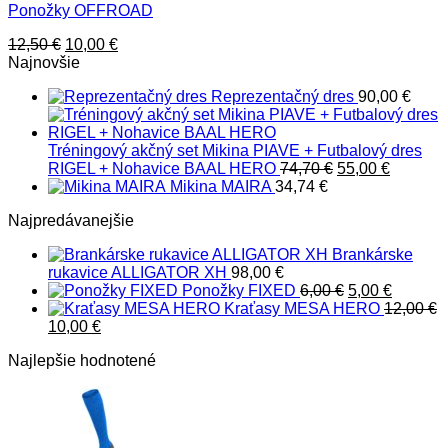
Ponožky OFFROAD
Pôvodná
Aktuálna
12,50
€
10,00
€
cena
cena
Najnovšie
bola:
je:
Reprezentačný dres
90,00
€
12,50 €.
10,00 €.
Tréningový akčný set Mikina PIAVE + Futbalový dres
Pôvodná
Aktuáln
RIGEL + Nohavice BAAL HERO
74,70
€
55,00
€
cena
cena
Mikina MAIRA
34,74
€
bola:
je:
Najpredávanejšie
74,70 €.
55,00 €.
Brankárske
rukavice ALLIGATOR XH
98,00
€
Pôvodná
Aktuáln
Ponožky FIXED
6,00
€
5,00
€
cena
cena
Kraťasy MESA HERO
12,00
€
Pôvodná
Aktuálna
bola:
je:
10,00
€
cena
cena
6,00 €.
5,00 €.
Najlepšie hodnotené
bola:
je:
12,00 €.
10,00 €.
Pôvodn
Ak
cena
ce
bola:
je:
7,20 €.
6,