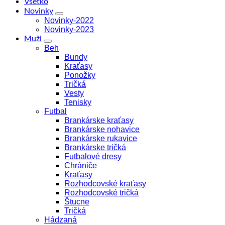
Všetko
Novinky
Novinky-2022
Novinky-2023
Muži
Beh
Bundy
Kraťasy
Ponožky
Tričká
Vesty
Tenisky
Futbal
Brankárske kraťasy
Brankárske nohavice
Brankárske rukavice
Brankárske tričká
Futbalové dresy
Chrániče
Kraťasy
Rozhodcovské kraťasy
Rozhodcovské tričká
Štucne
Tričká
Hádzaná