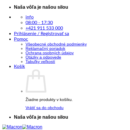
Skip
Naša vôľa je našou silou
to
content
info
08:00 - 17:30
+421 911 533 000
Prihlásenie / Registrovať sa
Pomoc
Všeobecné obchodné podmienky
Reklamačný poriadok
Ochrana osobných údajov
Otázky a odpovede
Tabuľky veľkostí
Košík
Žiadne produkty v košíku.
Vrátiť sa do obchodu
Naša vôľa je našou silou