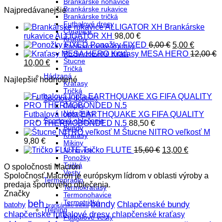
bola:
je:
Brankárske nohavice
Brankárske rukavice
Najpredávanejšie
74,70 €.
55,00 €.
Brankárske tričká
Futbalové dresy
Brankárske
Chrániče
rukavice ALLIGATOR XH
98,00
€
Kraťasy
Pôvodná
Aktuáln
Ponožky FIXED
6,00
€
5,00
€
Rozhodcovské kraťasy
cena
cena
Kraťasy MESA HERO
12,00
€
Rozhodcovské tričká
Štucne
Pôvodná
Aktuálna
bola:
je:
10,00
€
Tričká
cena
cena
6,00 €.
5,00 €.
Hádzaná
Najlepšie hodnotené
bola:
je:
Kraťasy
12,00 €.
10,00 €.
Tričká
Športové doplnky
Čiapky
Nákrčníky
Futbalová lopta EARTHQUAKE XG FIFA QUALITY
Športové oblečenie
PRO THERMOBONDED N.5
88,50
€
Bundy
Štucne NITRO veľkosť M
Kraťasy
9,80
€
Mikiny
Pôvodná
Aktuálna
Tričko FLUTE
15,60
€
13,00
€
Nohavice
Ponožky
cena
cena
Tričká
O spoločnosti Macron
bola:
je:
Vesty
Spoločnosť Macron je európskym lídrom v oblasti výroby a
15,60 €.
13,00 €.
Termoprádlo
predaja športového oblečenia.
Termokraťasy
Značky
Termonohavice
beh
Termotričká
bundy
Chlapčenské bundy
batohy
brankárske tričká
Tréning
chlapčenské futbalové dresy
chlapčenské kraťasy
Futbalové vesty