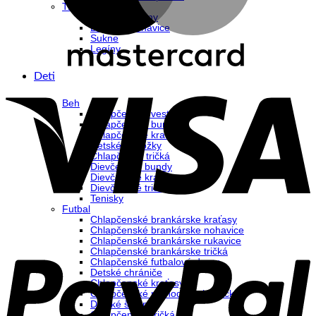
Tréning
Dámske mikiny
Dámske nohavice
Sukne
Legíny
Deti
Beh
Chlapčenské vesty
Chlapčenské bundy
Chlapčenské kraťasy
Detské ponožky
Chlapčenké tričká
Dievčenské bundy
Dievčenské kraťasy
Dievčenské tričká
Tenisky
Futbal
Chlapčenské brankárske kraťasy
Chlapčenské brankárske nohavice
Chlapčenské brankárske rukavice
Chlapčenské brankárske tričká
Chlapčenské futbalové dresy
Detské chrániče
Chlapčenské kraťasy
Chlapčenské rozhodcovské tričká
Detské štucne
Chlapčenské tričká