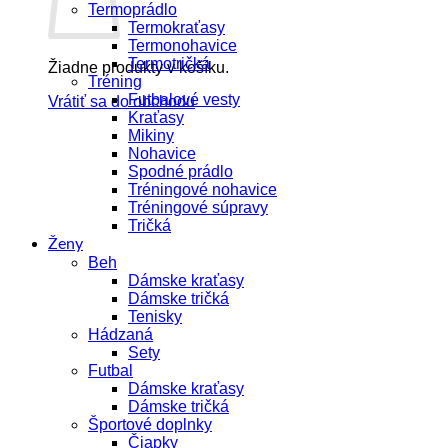
Termoprádlo
Termokraťasy
Termonohavice
Termotričká
Žiadne produkty v košíku.
Tréning
Futbalové vesty
Vrátiť sa do obchodu
Kraťasy
Mikiny
Nohavice
Spodné prádlo
Tréningové nohavice
Tréningové súpravy
Tričká
Ženy
Beh
Dámske kraťasy
Dámske tričká
Tenisky
Hádzaná
Sety
Futbal
Dámske kraťasy
Dámske tričká
Športové doplnky
Čiapky