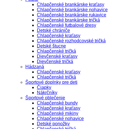
Chlapčenské brankárske kraťasy
Chlapčenské brankárske nohavice
Chlapčenské brankárske rukavice
Chlapčenské brankárske tričká
Chlapčenské futbalové dresy
Detské chrániče
Chlapčenské kraťasy
Chlapčenské rozhodcovské tričká
Detské štucne
Chlapčenské tričká
Dievčenské kraťasy
Dievčenské tričká
Hádzaná
Chlapčenské kraťasy
Chlapčenské tričká
Športové doplnky pre deti
Čiapky
Nákrčníky
Športové oblečenie
Chlapčenské bundy
Chlapčenské kraťasy
Chlapčenské mikiny
Chlapčenské nohavice
Detské ponožky
Chlapčenské tričká