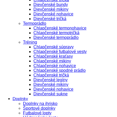
Dievčenské bundy
Dievčenské mikiny
Dievčenské nohavice
Dievčenské tričká
Termoprádlo
Chlapčenské termonohavice
Chlapčenské termotričká
Dievčenské termoprádlo
Tréning
Chlapčenské súpravy
Chlapčenské futbalové vesty
Chlapčenské kraťasy
Chlapčenské mikiny
Chlapčenské nohavice
Chlapčenské spodné prádlo
Chlapčenské tričká
Dievčenské legíny
Dievčenské mikiny
Dievčenské nohavice
Dievčenské sukne
Doplnky
Doplnky na ihrisko
Športové doplnky
Futbalové lopty