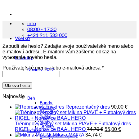
info
08:00 - 17:30
+421 911 533 000
Všetko
Zabudli ste heslo? Zadajte svoje používateľské meno alebo
e-mailovú adresu. E-mailom vám zašleme odkaz na
vytvorenie nového hesla.
Novinky
Povinné
Používateľské meno alebo e-mailová adresa
*
Novinky-2022
Novinky-2023
Obnova hesla
Muži
Najnovšie
Beh
Bundy
Reprezentačný dres
90,00
€
Kraťasy
Ponožky
Tričká
Vesty
Tréningový akčný set Mikina PIAVE + Futbalový dres
Tenisky
Pôvodná
Aktuáln
RIGEL + Nohavice BAAL HERO
74,70
€
55,00
€
Futbal
cena
cena
Mikina MAIRA
34,74
€
Brankárske kraťasy