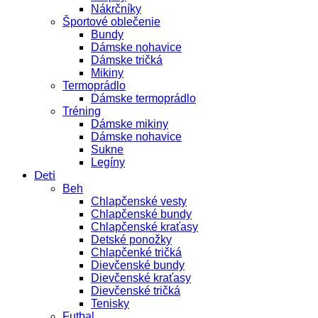
Nákrčníky
Športové oblečenie
Bundy
Dámske nohavice
Dámske tričká
Mikiny
Termoprádlo
Dámske termoprádlo
Tréning
Dámske mikiny
Dámske nohavice
Sukne
Legíny
Deti
Beh
Chlapčenské vesty
Chlapčenské bundy
Chlapčenské kraťasy
Detské ponožky
Chlapčenké tričká
Dievčenské bundy
Dievčenské kraťasy
Dievčenské tričká
Tenisky
Futbal