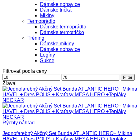
Dámske nohavice
Dámske tričká
Mikiny
Termoprádlo
Dámske termoprádlo
Dámske termotričko
Tréning
Dámske mikiny
Dámske nohavice
Legíny
Sukne
Filtrovať podľa ceny
Minimálna
Maximálna
Filter
cena
cena
Zľava!
Rýchly náhľad
Jednofarebný Akčný Set Bunda ATLANTIC HERO+ Mikina
HAVEL + Dres POLIS + Kraťasy MESA HERO +Tepláky