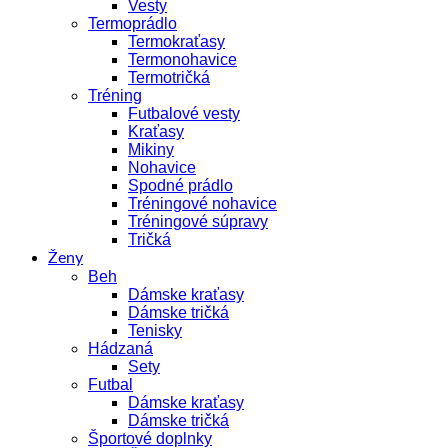
Vesty
Termoprádlo
Termokraťasy
Termonohavice
Termotričká
Tréning
Futbalové vesty
Kraťasy
Mikiny
Nohavice
Spodné prádlo
Tréningové nohavice
Tréningové súpravy
Tričká
Ženy
Beh
Dámske kraťasy
Dámske tričká
Tenisky
Hádzaná
Sety
Futbal
Dámske kraťasy
Dámske tričká
Športové doplnky