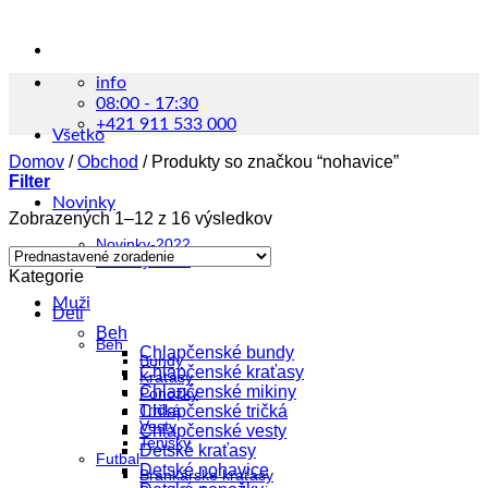
info
08:00 - 17:30
+421 911 533 000
Všetko
Domov
/
Obchod
/
Produkty so značkou “nohavice”
Filter
Novinky
Zobrazených 1–12 z 16 výsledkov
Novinky-2022
Novinky-2023
Kategorie
Muži
Deti
Beh
Beh
Chlapčenské bundy
Bundy
Chlapčenské kraťasy
Kraťasy
Chlapčenské mikiny
Ponožky
Tričká
Chlapčenské tričká
Vesty
Chlapčenské vesty
Tenisky
Detské kraťasy
Futbal
Detské nohavice
Brankárske kraťasy