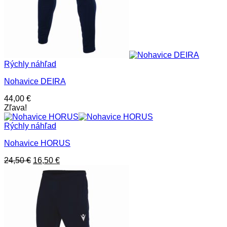
Rýchly náhľad
Nohavice DEIRA
44,00
€
Zľava!
Rýchly náhľad
Nohavice HORUS
Pôvodná
Aktuálna
24,50
€
16,50
€
cena
cena
bola:
je:
24,50 €.
16,50 €.