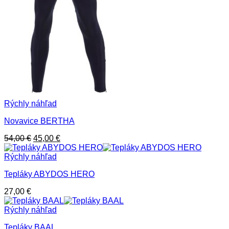
Rýchly náhľad
Novavice BERTHA
Pôvodná
Aktuálna
54,00
€
45,00
€
cena
cena
bola:
je:
Rýchly náhľad
54,00 €.
45,00 €.
Tepláky ABYDOS HERO
27,00
€
Rýchly náhľad
Tepláky BAAL