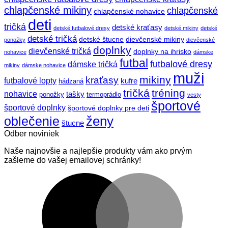
chlapčenské mikiny
chlapčenské
chlapčenské nohavice
deti
tričká
detské kraťasy
detské futbalové dresy
detské mikiny
detské
detské tričká
detské štucne
dievčenské mikiny
ponožky
dievčenské
doplnky
dievčenské tričká
doplnky na ihrisko
nohavice
dámske
futbal
futbalové dresy
dámske tričká
mikiny
dámske nohavice
muži
mikiny
kraťasy
futbalové lopty
kufre
hádzaná
tričká
tréning
nohavice
tašky
ponožky
termoprádlo
vesty
športové
športové doplnky
športové doplnky pre deti
ženy
oblečenie
štucne
Odber noviniek
Naše najnovšie a najlepšie produkty vám ako prvým
zašleme do vašej emailovej schránky!