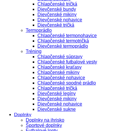
Chlapčenské tričká
Dievčenské bundy
Dievčenské mikiny
Dievčenské nohavice
Dievčenské tričká
Termoprádlo
Chlapčenské termonohavice
Chlapčenské termotričká
Dievčenské termoprádlo
Tréning
Chlapčenské súpravy
Chlapčenské futbalové vesty
Chlapčenské kraťasy
Chlapčenské mikiny
Chlapčenské nohavice
Chlapčenské spodné prádlo
Chlapčenské tričká
Dievčenské legíny
Dievčenské mikiny
Dievčenské nohavice
Dievčenské sukne
Doplnky
Doplnky na ihrisko
Športové doplnky
Futbalové lopty