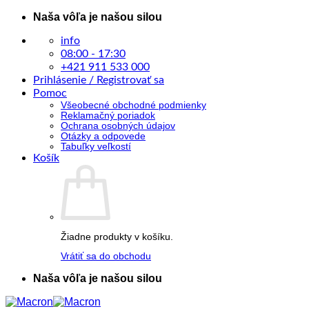
Skip
Naša vôľa je našou silou
to
content
info
08:00 - 17:30
+421 911 533 000
Prihlásenie / Registrovať sa
Pomoc
Všeobecné obchodné podmienky
Reklamačný poriadok
Ochrana osobných údajov
Otázky a odpovede
Tabuľky veľkostí
Košík
Žiadne produkty v košíku.
Vrátiť sa do obchodu
Naša vôľa je našou silou