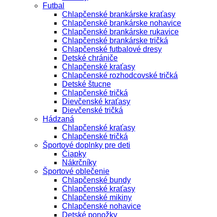
Futbal
Chlapčenské brankárske kraťasy
Chlapčenské brankárske nohavice
Chlapčenské brankárske rukavice
Chlapčenské brankárske tričká
Chlapčenské futbalové dresy
Detské chrániče
Chlapčenské kraťasy
Chlapčenské rozhodcovské tričká
Detské štucne
Chlapčenské tričká
Dievčenské kraťasy
Dievčenské tričká
Hádzaná
Chlapčenské kraťasy
Chlapčenské tričká
Športové doplnky pre deti
Čiapky
Nákrčníky
Športové oblečenie
Chlapčenské bundy
Chlapčenské kraťasy
Chlapčenské mikiny
Chlapčenské nohavice
Detské ponožky