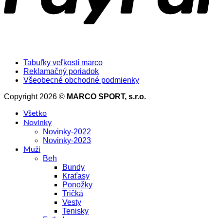
Tabuľky veľkostí marco
Reklamačný poriadok
Všeobecné obchodné podmienky
Copyright 2026 ©
MARCO SPORT, s.r.o.
Všetko
Novinky
Novinky-2022
Novinky-2023
Muži
Beh
Bundy
Kraťasy
Ponožky
Tričká
Vesty
Tenisky