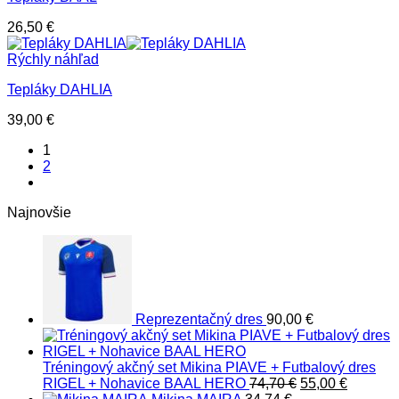
26,50
€
Rýchly náhľad
Tepláky DAHLIA
39,00
€
1
2
Najnovšie
Reprezentačný dres
90,00
€
Tréningový akčný set Mikina PIAVE + Futbalový dres
Pôvodná
Aktuáln
RIGEL + Nohavice BAAL HERO
74,70
€
55,00
€
cena
cena