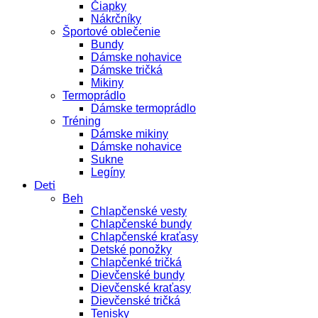
Čiapky
Nákrčníky
Športové oblečenie
Bundy
Dámske nohavice
Dámske tričká
Mikiny
Termoprádlo
Dámske termoprádlo
Tréning
Dámske mikiny
Dámske nohavice
Sukne
Legíny
Deti
Beh
Chlapčenské vesty
Chlapčenské bundy
Chlapčenské kraťasy
Detské ponožky
Chlapčenké tričká
Dievčenské bundy
Dievčenské kraťasy
Dievčenské tričká
Tenisky