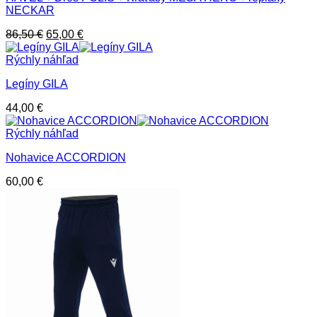
NECKAR
Pôvodná
Aktuálna
86,50
€
65,00
€
cena
cena
bola:
je:
Rýchly náhľad
86,50 €.
65,00 €.
Legíny GILA
44,00
€
Rýchly náhľad
Nohavice ACCORDION
60,00
€