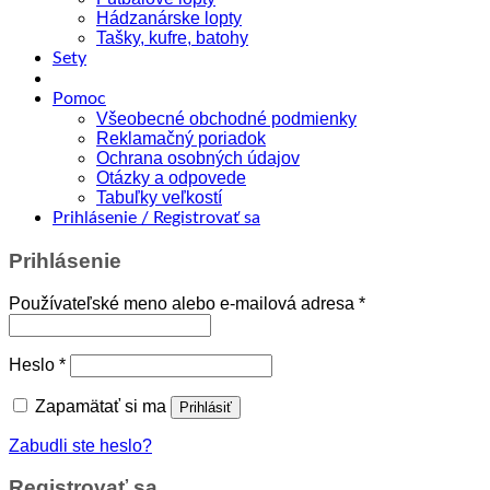
Hádzanárske lopty
Tašky, kufre, batohy
Sety
Pomoc
Všeobecné obchodné podmienky
Reklamačný poriadok
Ochrana osobných údajov
Otázky a odpovede
Tabuľky veľkostí
Prihlásenie / Registrovať sa
Prihlásenie
Povinné
Používateľské meno alebo e-mailová adresa
*
Povinné
Heslo
*
Zapamätať si ma
Prihlásiť
Zabudli ste heslo?
Registrovať sa