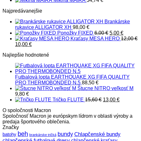
Mikina MAIRA
34,74
€
bola:
je:
Najpredávanejšie
74,70 €.
55,00 €.
Brankárske
rukavice ALLIGATOR XH
98,00
€
Pôvodná
Aktuáln
Ponožky FIXED
6,00
€
5,00
€
cena
cena
Kraťasy MESA HERO
12,00
€
Pôvodná
Aktuálna
bola:
je:
10,00
€
cena
cena
6,00 €.
5,00 €.
Najlepšie hodnotené
bola:
je:
12,00 €.
10,00 €.
Futbalová lopta EARTHQUAKE XG FIFA QUALITY
PRO THERMOBONDED N.5
88,50
€
Štucne NITRO veľkosť M
9,80
€
Pôvodná
Aktuálna
Tričko FLUTE
15,60
€
13,00
€
cena
cena
O spoločnosti Macron
bola:
je:
Spoločnosť Macron je európskym lídrom v oblasti výroby a
15,60 €.
13,00 €.
predaja športového oblečenia.
Značky
beh
bundy
Chlapčenské bundy
batohy
brankárske tričká
chlapčenské futbalové dresy
chlapčenské kraťasy