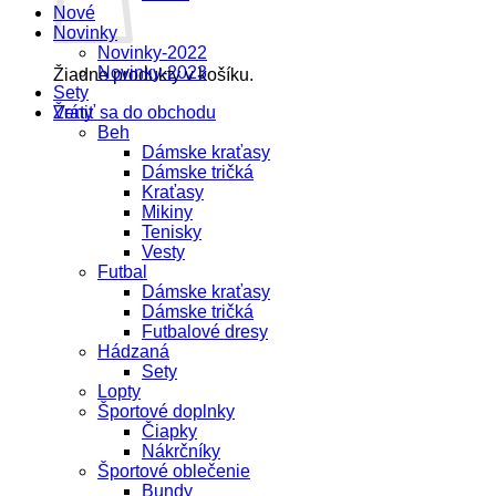
Nové
Novinky
Novinky-2022
Novinky-2023
Žiadne produkty v košíku.
Sety
Vrátiť sa do obchodu
Ženy
Beh
Dámske kraťasy
Dámske tričká
Kraťasy
Mikiny
Tenisky
Vesty
Futbal
Dámske kraťasy
Dámske tričká
Futbalové dresy
Hádzaná
Sety
Lopty
Športové doplnky
Čiapky
Nákrčníky
Športové oblečenie
Bundy