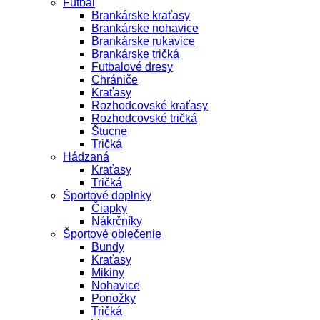
Futbal
Brankárske kraťasy
Brankárske nohavice
Brankárske rukavice
Brankárske tričká
Futbalové dresy
Chrániče
Kraťasy
Rozhodcovské kraťasy
Rozhodcovské tričká
Štucne
Tričká
Hádzaná
Kraťasy
Tričká
Športové doplnky
Čiapky
Nákrčníky
Športové oblečenie
Bundy
Kraťasy
Mikiny
Nohavice
Ponožky
Tričká