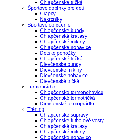
Chlapčenské tričká
Športové doplnky pre deti
Čiapky
Nákrčníky
Športové oblečenie
Chlapčenské bundy
Chlapčenské kraťasy
Chlapčenské mikiny
Chlapčenské nohavice
Detské ponožky
Chlapčenské tričká
Dievčenské bundy
Dievčenské mikiny
Dievčenské nohavice
Dievčenské tričká
Termoprádlo
Chlapčenské termonohavice
Chlapčenské termotričká
Dievčenské termoprádlo
Tréning
Chlapčenské súpravy
Chlapčenské futbalové vesty
Chlapčenské kraťasy
Chlapčenské mikiny
Chlapčenské nohavice