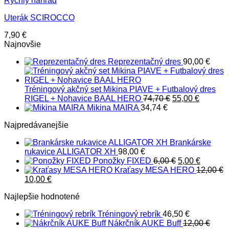
Rýchly náhľad
Uterák SCIROCCO
7,90
€
Najnovšie
Reprezentačný dres
90,00
€
Tréningový akčný set Mikina PIAVE + Futbalový dres
Pôvodná
Aktuáln
RIGEL + Nohavice BAAL HERO
74,70
€
55,00
€
cena
cena
Mikina MAIRA
34,74
€
bola:
je:
Najpredávanejšie
74,70 €.
55,00 €.
Brankárske
rukavice ALLIGATOR XH
98,00
€
Pôvodná
Aktuáln
Ponožky FIXED
6,00
€
5,00
€
cena
cena
Kraťasy MESA HERO
12,00
€
Pôvodná
Aktuálna
bola:
je:
10,00
€
cena
cena
6,00 €.
5,00 €.
Najlepšie hodnotené
bola:
je:
12,00 €.
10,00 €.
Tréningový rebrík
46,50
€
Nákrčník AUKE Buff
12,00
€