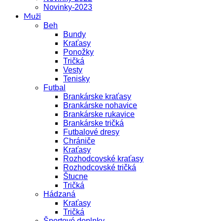
Novinky-2023
Muži
Beh
Bundy
Kraťasy
Ponožky
Tričká
Vesty
Tenisky
Futbal
Brankárske kraťasy
Brankárske nohavice
Brankárske rukavice
Brankárske tričká
Futbalové dresy
Chrániče
Kraťasy
Rozhodcovské kraťasy
Rozhodcovské tričká
Štucne
Tričká
Hádzaná
Kraťasy
Tričká
Športové doplnky