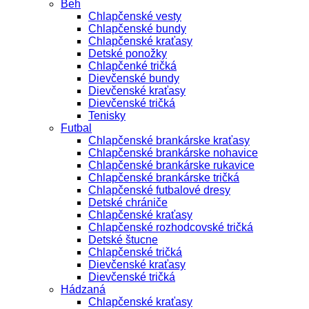
Beh
Chlapčenské vesty
Chlapčenské bundy
Chlapčenské kraťasy
Detské ponožky
Chlapčenké tričká
Dievčenské bundy
Dievčenské kraťasy
Dievčenské tričká
Tenisky
Futbal
Chlapčenské brankárske kraťasy
Chlapčenské brankárske nohavice
Chlapčenské brankárske rukavice
Chlapčenské brankárske tričká
Chlapčenské futbalové dresy
Detské chrániče
Chlapčenské kraťasy
Chlapčenské rozhodcovské tričká
Detské štucne
Chlapčenské tričká
Dievčenské kraťasy
Dievčenské tričká
Hádzaná
Chlapčenské kraťasy