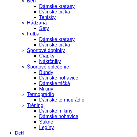
Beh
Dámske kraťasy
Dámske tričká
Tenisky
Hádzaná
Sety
Futbal
Dámske kraťasy
Dámske tričká
Športové doplnky
Čiapky
Nákrčníky
Športové oblečenie
Bundy
Dámske nohavice
Dámske tričká
Mikiny
Termoprádlo
Dámske termoprádlo
Tréning
Dámske mikiny
Dámske nohavice
Sukne
Legíny
Deti