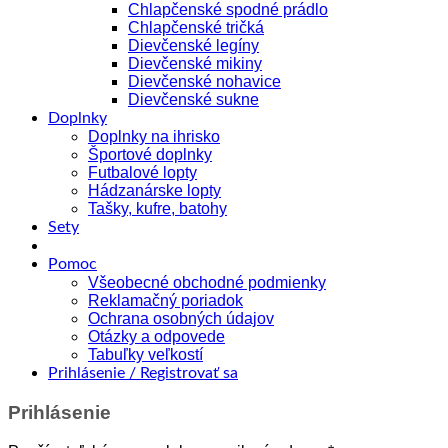
Chlapčenské spodné prádlo
Chlapčenské tričká
Dievčenské legíny
Dievčenské mikiny
Dievčenské nohavice
Dievčenské sukne
Doplnky
Doplnky na ihrisko
Športové doplnky
Futbalové lopty
Hádzanárske lopty
Tašky, kufre, batohy
Sety
Pomoc
Všeobecné obchodné podmienky
Reklamačný poriadok
Ochrana osobných údajov
Otázky a odpovede
Tabuľky veľkostí
Prihlásenie / Registrovať sa
Prihlásenie