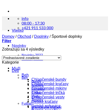
info
08:00 - 17:30
+421 911 533 000
Všetko
Domov
/
Obchod
/
Doplnky
/
Športové doplnky
Filter
Novinky
Zobrazujú sa 4 výsledky
Novinky-2022
Novinky-2023
Kategorie
Muži
Deti
Beh
Beh
Chlapčenské bundy
Bundy
Chlapčenské kraťasy
Kraťasy
Chlapčenské mikiny
Ponožky
Tričká
Chlapčenské tričká
Vesty
Chlapčenské vesty
Tenisky
Detské kraťasy
Futbal
Detské nohavice
Brankárske kraťasy