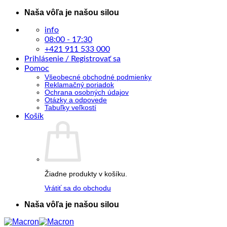
Skip
Naša vôľa je našou silou
to
content
info
08:00 - 17:30
+421 911 533 000
Prihlásenie / Registrovať sa
Pomoc
Všeobecné obchodné podmienky
Reklamačný poriadok
Ochrana osobných údajov
Otázky a odpovede
Tabuľky veľkostí
Košík
Žiadne produkty v košíku.
Vrátiť sa do obchodu
Naša vôľa je našou silou