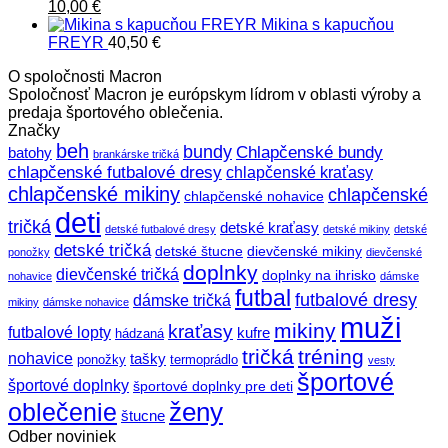
Pôvodná
Aktuálna
10,00
€
cena
cena
Mikina s kapucňou
bola:
je:
FREYR
40,50
€
12,00 €.
10,00 €.
O spoločnosti Macron
Spoločnosť Macron je európskym lídrom v oblasti výroby a
predaja športového oblečenia.
Značky
beh
bundy
Chlapčenské bundy
batohy
brankárske tričká
chlapčenské futbalové dresy
chlapčenské kraťasy
chlapčenské mikiny
chlapčenské
chlapčenské nohavice
deti
tričká
detské kraťasy
detské futbalové dresy
detské mikiny
detské
detské tričká
detské štucne
dievčenské mikiny
ponožky
dievčenské
doplnky
dievčenské tričká
doplnky na ihrisko
nohavice
dámske
futbal
futbalové dresy
dámske tričká
mikiny
dámske nohavice
muži
mikiny
kraťasy
futbalové lopty
kufre
hádzaná
tričká
tréning
nohavice
tašky
ponožky
termoprádlo
vesty
športové
športové doplnky
športové doplnky pre deti
ženy
oblečenie
štucne
Odber noviniek