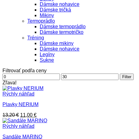
Dámske nohavice
Dámske tričká
Mikiny
Termoprádlo
Dámske termoprádlo
Dámske termotričko
Tréning
Dámske mikiny
Dámske nohavice
Legíny
Sukne
Filtrovať podľa ceny
Minimálna
Maximálna
Filter
cena
cena
Zľava!
Rýchly náhľad
Plavky NERIUM
Pôvodná
Aktuálna
13,20
€
11,00
€
cena
cena
bola:
je:
Rýchly náhľad
13,20 €.
11,00 €.
Sandále MARINO