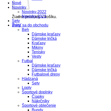
Nové
Novinky
Novinky-2022
Novinky-2023
Žiadne produkty v košíku.
Sety
Vrátiť sa do obchodu
Ženy
Beh
Dámske kraťasy
Dámske tričká
Kraťasy
Mikiny
Tenisky
Vesty
Futbal
Dámske kraťasy
Dámske tričká
Futbalové dresy
Hádzaná
Sety
Lopty
Športové doplnky
Čiapky
Nákrčníky
Športové oblečenie
Bundy