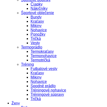
Čiapky
Nákrčníky
Športové oblečenie
Bundy
Kraťasy
Mikiny
Nohavice
Ponožky
Tričká
Vesty
Termoprádlo
Termokraťasy
Termonohavice
Termotričká
Tréning
Futbalové vesty
Kraťasy
Mikiny
Nohavice
Spodné prádlo
Tréningové nohavice
Tréningové súpravy
Tričká
Ženy