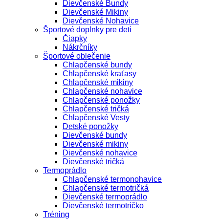
Dievčenské Bundy
Dievčenské Mikiny
Dievčenské Nohavice
Športové doplnky pre deti
Čiapky
Nákrčníky
Športové oblečenie
Chlapčenské bundy
Chlapčenské kraťasy
Chlapčenské mikiny
Chlapčenské nohavice
Chlapčenské ponožky
Chlapčenské tričká
Chlapčenské Vesty
Detské ponožky
Dievčenské bundy
Dievčenské mikiny
Dievčenské nohavice
Dievčenské tričká
Termoprádlo
Chlapčenské termonohavice
Chlapčenské termotričká
Dievčenské termoprádlo
Dievčenské termotričko
Tréning