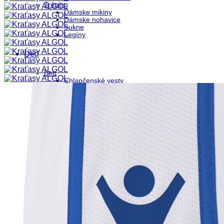
Tréning
Dámske mikiny
Dámske nohavice
Sukne
Legíny
Deti
Beh
Chlapčenské vesty
Chlapčenské bundy
Chlapčenské kraťasy
Detské ponožky
Chlapčenké tričká
Dievčenské bundy
Dievčenské kraťasy
Dievčenské tričká
Tenisky
Futbal
Chlapčenské brankárske kraťasy
Chlapčenské brankárske nohavice
Chlapčenské brankárske rukavice
Chlapčenské brankárske tričká
Chlapčenské futbalové dresy
Detské chrániče
Chlapčenské kraťasy
Chlapčenské rozhodcovské tričká
Detské štucne
Chlapčenské tričká