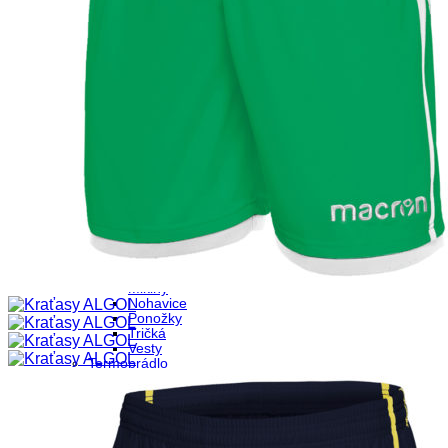
Brankárske nohavice
Brankárske rukavice
Brankárske tričká
Futbalové dresy
Chrániče
Kraťasy
Rozhodcovské kraťasy
Rozhodcovské tričká
Štucne
Tričká
Hádzaná
Kraťasy
Tričká
Športové doplnky
Čiapky
Nákrčníky
Športové oblečenie
Bundy
Kraťasy
Mikiny
Nohavice
Ponožky
Tričká
Vesty
Termoprádlo
Termokraťasy
Termonohavice
Termotričká
Tréning
Futbalové vesty