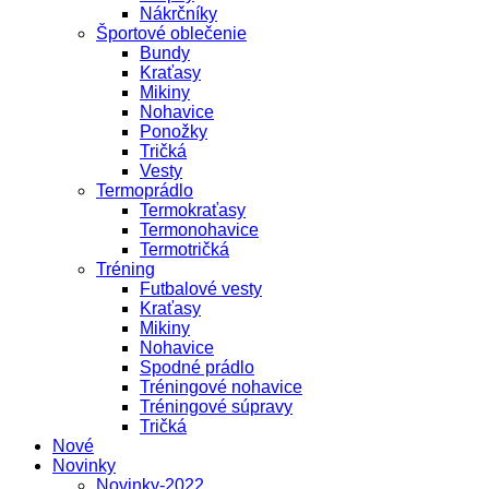
Nákrčníky
Športové oblečenie
Bundy
Kraťasy
Mikiny
Nohavice
Ponožky
Tričká
Vesty
Termoprádlo
Termokraťasy
Termonohavice
Termotričká
Tréning
Futbalové vesty
Kraťasy
Mikiny
Nohavice
Spodné prádlo
Tréningové nohavice
Tréningové súpravy
Tričká
Nové
Novinky
Novinky-2022