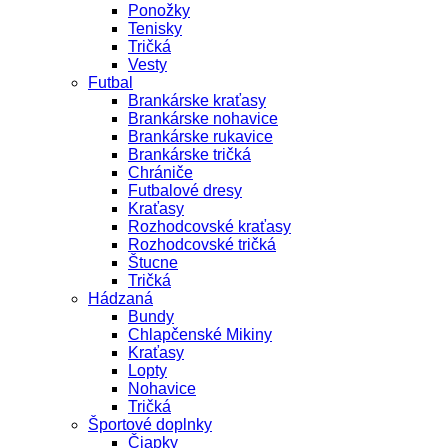
Ponožky
Tenisky
Tričká
Vesty
Futbal
Brankárske kraťasy
Brankárske nohavice
Brankárske rukavice
Brankárske tričká
Chrániče
Futbalové dresy
Kraťasy
Rozhodcovské kraťasy
Rozhodcovské tričká
Štucne
Tričká
Hádzaná
Bundy
Chlapčenské Mikiny
Kraťasy
Lopty
Nohavice
Tričká
Športové doplnky
Čiapky