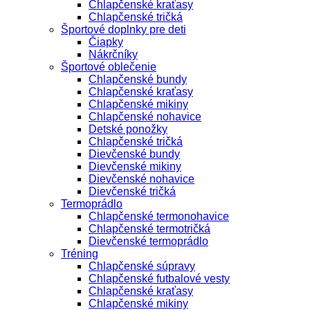
Chlapčenské kraťasy
Chlapčenské tričká
Športové doplnky pre deti
Čiapky
Nákrčníky
Športové oblečenie
Chlapčenské bundy
Chlapčenské kraťasy
Chlapčenské mikiny
Chlapčenské nohavice
Detské ponožky
Chlapčenské tričká
Dievčenské bundy
Dievčenské mikiny
Dievčenské nohavice
Dievčenské tričká
Termoprádlo
Chlapčenské termonohavice
Chlapčenské termotričká
Dievčenské termoprádlo
Tréning
Chlapčenské súpravy
Chlapčenské futbalové vesty
Chlapčenské kraťasy
Chlapčenské mikiny