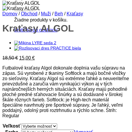
Domov
/
Obchod
/
Muži
/
Beh
/
Kraťasy
Žiadne produkty v košíku.
Kraťasy ALGOL
Vrátiť sa do obchodu
Pôvodná
Aktuálna
18,50
€
15,00
€
cena
cena
Futbalové kraťasy Algol dokonale doplnia vašu súpravu na
bola:
je:
zápas. Sú vyrobené z tkaniny Softlock a majú bočné vložky
18,50 €.
15,00 €.
zo sieťoviny. Kraťasy Algol sú extrémne ľahké a neuveriteľne
prievzdušné a zaručia vám vynikajúci výkon aj v tých
najnáročnejších herných situáciách. Kraťasy majú pohodlné
ploché predné sťahovacie šnúrky a sú dodávané v širokej
škále rôznych farieb. Softlock: je High-tech materiál
špeciálne navrhnutý pre športové súpravy. Je ľahký, veľmi
poddajný, odolný proti roztrhnutiu a rýchlo schne. Strih:
Regular
Veľkosť