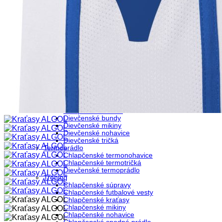
Dievčenské kraťasy
Dievčenské tričká
Hádzaná
Chlapčenské kraťasy
Chlapčenské tričká
Športové doplnky pre deti
Čiapky
Nákrčníky
Športové oblečenie
Chlapčenské bundy
Chlapčenské kraťasy
Chlapčenské mikiny
Chlapčenské nohavice
Detské ponožky
Chlapčenské tričká
Dievčenské bundy
Dievčenské mikiny
Dievčenské nohavice
Dievčenské tričká
Termoprádlo
Chlapčenské termonohavice
Chlapčenské termotričká
Dievčenské termoprádlo
Tréning
Chlapčenské súpravy
Chlapčenské futbalové vesty
Chlapčenské kraťasy
Chlapčenské mikiny
Chlapčenské nohavice