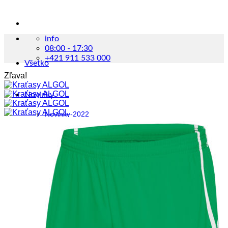
info
08:00 - 17:30
+421 911 533 000
Všetko
Zľava!
Novinky
Novinky-2022
Novinky-2023
Muži
Beh
Bundy
Kraťasy
Ponožky
Tričká
Vesty
Tenisky
Futbal
Brankárske kraťasy