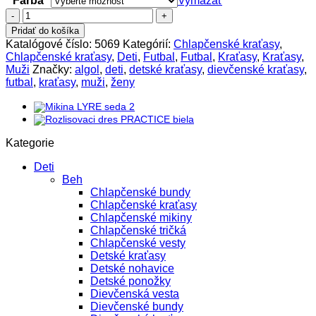
Farba
Vymazať
množstvo
Kraťasy
Pridať do košíka
ALGOL
Katalógové číslo:
5069
Kategórií:
Chlapčenské kraťasy
,
Chlapčenské kraťasy
,
Deti
,
Futbal
,
Futbal
,
Kraťasy
,
Kraťasy
,
Muži
Značky:
algol
,
deti
,
detské kraťasy
,
dievčenské kraťasy
,
futbal
,
kraťasy
,
muži
,
ženy
Kategorie
Deti
Beh
Chlapčenské bundy
Chlapčenské kraťasy
Chlapčenské mikiny
Chlapčenské tričká
Chlapčenské vesty
Detské kraťasy
Detské nohavice
Detské ponožky
Dievčenská vesta
Dievčenské bundy