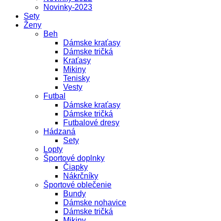
Novinky-2023
Sety
Ženy
Beh
Dámske kraťasy
Dámske tričká
Kraťasy
Mikiny
Tenisky
Vesty
Futbal
Dámske kraťasy
Dámske tričká
Futbalové dresy
Hádzaná
Sety
Lopty
Športové doplnky
Čiapky
Nákrčníky
Športové oblečenie
Bundy
Dámske nohavice
Dámske tričká
Mikiny