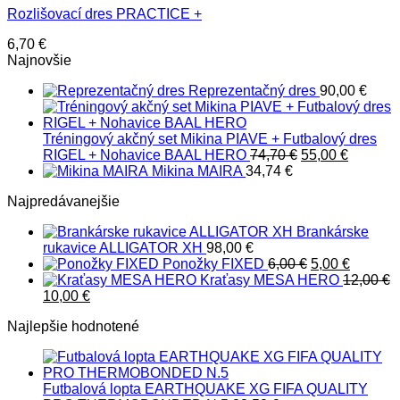
Rozlišovací dres PRACTICE +
6,70
€
Najnovšie
Reprezentačný dres
90,00
€
Tréningový akčný set Mikina PIAVE + Futbalový dres
Pôvodná
Aktuáln
RIGEL + Nohavice BAAL HERO
74,70
€
55,00
€
cena
cena
Mikina MAIRA
34,74
€
bola:
je:
Najpredávanejšie
74,70 €.
55,00 €.
Brankárske
rukavice ALLIGATOR XH
98,00
€
Pôvodná
Aktuáln
Ponožky FIXED
6,00
€
5,00
€
cena
cena
Kraťasy MESA HERO
12,00
€
Pôvodná
Aktuálna
bola:
je:
10,00
€
cena
cena
6,00 €.
5,00 €.
Najlepšie hodnotené
bola:
je:
12,00 €.
10,00 €.
Futbalová lopta EARTHQUAKE XG FIFA QUALITY