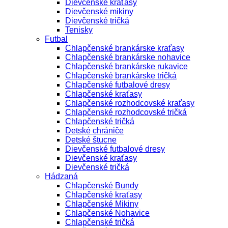
Dievčenské kraťasy
Dievčenské mikiny
Dievčenské tričká
Tenisky
Futbal
Chlapčenské brankárske kraťasy
Chlapčenské brankárske nohavice
Chlapčenské brankárske rukavice
Chlapčenské brankárske tričká
Chlapčenské futbalové dresy
Chlapčenské kraťasy
Chlapčenské rozhodcovské kraťasy
Chlapčenské rozhodcovské tričká
Chlapčenské tričká
Detské chrániče
Detské štucne
Dievčenské futbalové dresy
Dievčenské kraťasy
Dievčenské tričká
Hádzaná
Chlapčenské Bundy
Chlapčenské kraťasy
Chlapčenské Mikiny
Chlapčenské Nohavice
Chlapčenské tričká