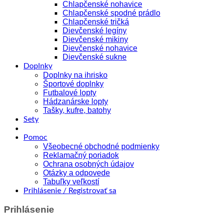
Chlapčenské nohavice
Chlapčenské spodné prádlo
Chlapčenské tričká
Dievčenské legíny
Dievčenské mikiny
Dievčenské nohavice
Dievčenské sukne
Doplnky
Doplnky na ihrisko
Športové doplnky
Futbalové lopty
Hádzanárske lopty
Tašky, kufre, batohy
Sety
Pomoc
Všeobecné obchodné podmienky
Reklamačný poriadok
Ochrana osobných údajov
Otázky a odpovede
Tabuľky veľkostí
Prihlásenie / Registrovať sa
Prihlásenie