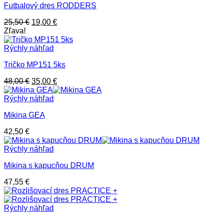
Futbalový dres RODDERS
Pôvodná
Aktuálna
25,50
€
19,00
€
cena
cena
Zľava!
bola:
je:
25,50 €.
19,00 €.
Rýchly náhľad
Tričko MP151 5ks
Pôvodná
Aktuálna
48,00
€
35,00
€
cena
cena
bola:
je:
Rýchly náhľad
48,00 €.
35,00 €.
Mikina GEA
42,50
€
Rýchly náhľad
Mikina s kapucňou DRUM
47,55
€
Rýchly náhľad