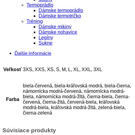
Termoprádlo
Dámske termoprádlo
Dámske termotričko
Tréning
Dámske mikiny
Dámske nohavice
Legíny
Sukne
Ďalšie informácie
Veľkosť
3XS, XXS, XS, S, M, L, XL, XXL, 3XL
biela-červená, biela-kráľovská modrá, biela-čierna,
námornícka modrá-červená, námornícka modrá-
biela, námornícka modrá-žltá, čierna-biela, čierna-
Farba
červená, čierna-žltá, červená-biela, kráľovská
modrá-biela, kráľovská modrá-žltá, zelená-biela,
čierna-zelená
Súvisiace produkty