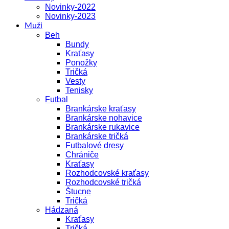
Novinky-2022
Novinky-2023
Muži
Beh
Bundy
Kraťasy
Ponožky
Tričká
Vesty
Tenisky
Futbal
Brankárske kraťasy
Brankárske nohavice
Brankárske rukavice
Brankárske tričká
Futbalové dresy
Chrániče
Kraťasy
Rozhodcovské kraťasy
Rozhodcovské tričká
Štucne
Tričká
Hádzaná
Kraťasy
Tričká