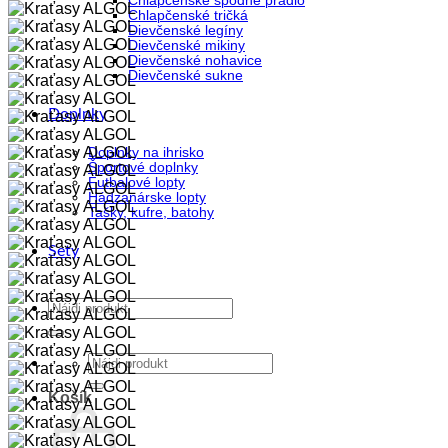
Chlapčenské spodné prádlo
Chlapčenské tričká
Dievčenské legíny
Dievčenské mikiny
Dievčenské nohavice
Dievčenské sukne
Doplnky
Doplnky na ihrisko
Športové doplnky
Futbalové lopty
Hádzanárske lopty
Tašky, kufre, batohy
Sety
Hľadať:
Hľadať:
Košík