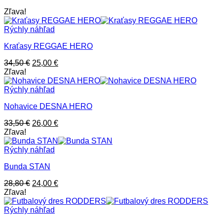
Zľava!
Rýchly náhľad
Kraťasy REGGAE HERO
Pôvodná
Aktuálna
34,50
€
25,00
€
cena
cena
Zľava!
bola:
je:
34,50 €.
25,00 €.
Rýchly náhľad
Nohavice DESNA HERO
Pôvodná
Aktuálna
33,50
€
26,00
€
cena
cena
Zľava!
bola:
je:
33,50 €.
26,00 €.
Rýchly náhľad
Bunda STAN
Pôvodná
Aktuálna
28,80
€
24,00
€
cena
cena
Zľava!
bola:
je:
28,80 €.
24,00 €.
Rýchly náhľad