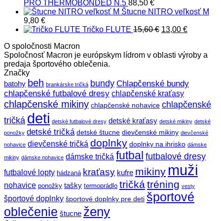
PRO THERMOBONDED N.5
88,50
€
Štucne NITRO veľkosť M
9,80
€
Pôvodná
Aktuálna
Tričko FLUTE
15,60
€
13,00
€
cena
cena
O spoločnosti Macron
bola:
je:
Spoločnosť Macron je európskym lídrom v oblasti výroby a
15,60 €.
13,00 €.
predaja športového oblečenia.
Značky
beh
bundy
Chlapčenské bundy
batohy
brankárske tričká
chlapčenské futbalové dresy
chlapčenské kraťasy
chlapčenské mikiny
chlapčenské
chlapčenské nohavice
deti
tričká
detské kraťasy
detské futbalové dresy
detské mikiny
detské
detské tričká
detské štucne
dievčenské mikiny
ponožky
dievčenské
doplnky
dievčenské tričká
doplnky na ihrisko
nohavice
dámske
futbal
futbalové dresy
dámske tričká
mikiny
dámske nohavice
muži
mikiny
kraťasy
futbalové lopty
kufre
hádzaná
tričká
tréning
nohavice
tašky
ponožky
termoprádlo
vesty
športové
športové doplnky
športové doplnky pre deti
ženy
oblečenie
štucne