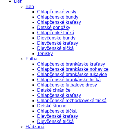
Deti
Beh
Chlapčenské vesty
Chlapčenské bundy
Chlapčenské kraťasy
Detské ponožky
Chlapčenké tričká
Dievčenské bundy
Dievčenské kraťasy
Dievčenské tričká
Tenisky
Futbal
Chlapčenské brankárske kraťasy
Chlapčenské brankárske nohavice
Chlapčenské brankárske rukavice
Chlapčenské brankárske tričká
Chlapčenské futbalové dresy
Detské chrániče
Chlapčenské kraťasy
Chlapčenské rozhodcovské tričká
Detské štucne
Chlapčenské tričká
Dievčenské kraťasy
Dievčenské tričká
Hádzaná