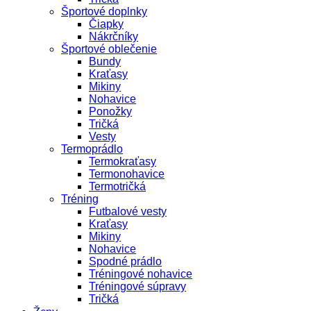
Športové doplnky
Čiapky
Nákrčníky
Športové oblečenie
Bundy
Kraťasy
Mikiny
Nohavice
Ponožky
Tričká
Vesty
Termoprádlo
Termokraťasy
Termonohavice
Termotričká
Tréning
Futbalové vesty
Kraťasy
Mikiny
Nohavice
Spodné prádlo
Tréningové nohavice
Tréningové súpravy
Tričká