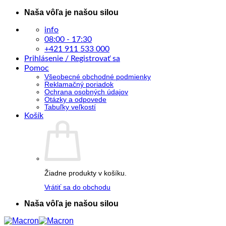
Skip
Naša vôľa je našou silou
to
content
info
08:00 - 17:30
+421 911 533 000
Prihlásenie / Registrovať sa
Pomoc
Všeobecné obchodné podmienky
Reklamačný poriadok
Ochrana osobných údajov
Otázky a odpovede
Tabuľky veľkostí
Košík
Žiadne produkty v košíku.
Vrátiť sa do obchodu
Naša vôľa je našou silou