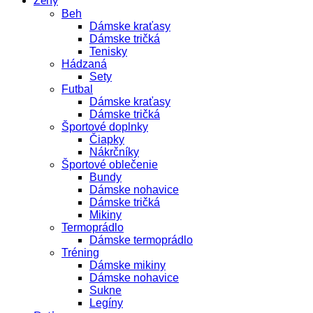
Ženy
Beh
Dámske kraťasy
Dámske tričká
Tenisky
Hádzaná
Sety
Futbal
Dámske kraťasy
Dámske tričká
Športové doplnky
Čiapky
Nákrčníky
Športové oblečenie
Bundy
Dámske nohavice
Dámske tričká
Mikiny
Termoprádlo
Dámske termoprádlo
Tréning
Dámske mikiny
Dámske nohavice
Sukne
Legíny