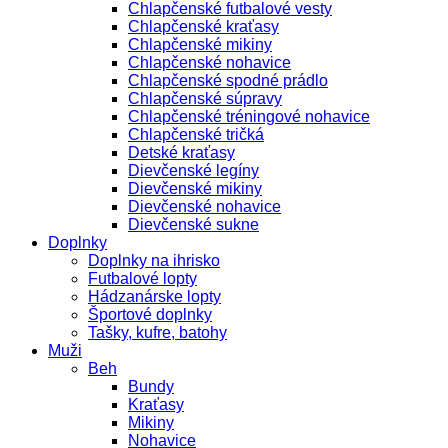
Chlapčenské futbalové vesty
Chlapčenské kraťasy
Chlapčenské mikiny
Chlapčenské nohavice
Chlapčenské spodné prádlo
Chlapčenské súpravy
Chlapčenské tréningové nohavice
Chlapčenské tričká
Detské kraťasy
Dievčenské legíny
Dievčenské mikiny
Dievčenské nohavice
Dievčenské sukne
Doplnky
Doplnky na ihrisko
Futbalové lopty
Hádzanárske lopty
Športové doplnky
Tašky, kufre, batohy
Muži
Beh
Bundy
Kraťasy
Mikiny
Nohavice