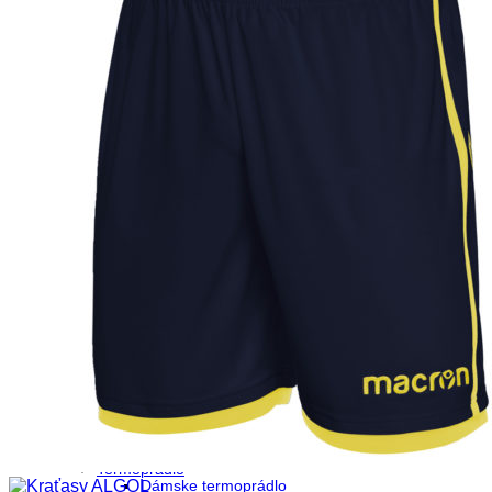
Kraťasy
Mikiny
Nohavice
Spodné prádlo
Tréningové nohavice
Tréningové súpravy
Tričká
Ženy
Beh
Dámske kraťasy
Dámske tričká
Tenisky
Hádzaná
Sety
Futbal
Dámske kraťasy
Dámske tričká
Športové doplnky
Čiapky
Nákrčníky
Športové oblečenie
Bundy
Dámske nohavice
Dámske tričká
Mikiny
Termoprádlo
Dámske termoprádlo